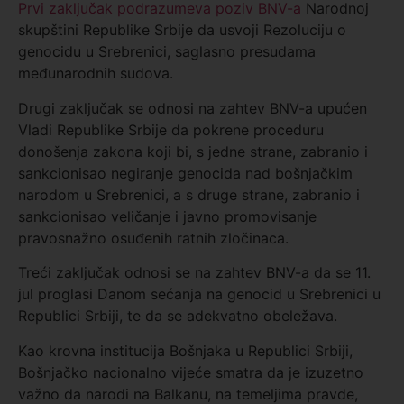
Prvi zaključak podrazumeva poziv BNV-a
Narodnoj
skupštini Republike Srbije da usvoji Rezoluciju o
genocidu u Srebrenici, saglasno presudama
međunarodnih sudova.
Drugi zaključak se odnosi na zahtev BNV-a upućen
Vladi Republike Srbije da pokrene proceduru
donošenja zakona koji bi, s jedne strane, zabranio i
sankcionisao negiranje genocida nad bošnjačkim
narodom u Srebrenici, a s druge strane, zabranio i
sankcionisao veličanje i javno promovisanje
pravosnažno osuđenih ratnih zločinaca.
Treći zaključak odnosi se na zahtev BNV-a da se 11.
jul proglasi Danom sećanja na genocid u Srebrenici u
Republici Srbiji, te da se adekvatno obeležava.
Kao krovna institucija Bošnjaka u Republici Srbiji,
Bošnjačko nacionalno vijeće smatra da je izuzetno
važno da narodi na Balkanu, na temeljima pravde,