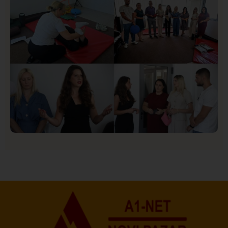
Društvo
Istaknuto
155
U Novom Pazaru počeo prvi HISBAS Neuro Kamp za
decu sa razvojnim izazovima