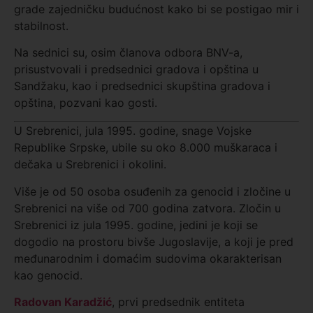
grade zajedničku budućnost kako bi se postigao mir i
stabilnost.
Na sednici su, osim članova odbora BNV-a,
prisustvovali i predsednici gradova i opština u
Sandžaku, kao i predsednici skupština gradova i
opština, pozvani kao gosti.
U Srebrenici, jula 1995. godine, snage Vojske
Republike Srpske, ubile su oko 8.000 muškaraca i
dečaka u Srebrenici i okolini.
Više je od 50 osoba osuđenih za genocid i zločine u
Srebrenici na više od 700 godina zatvora. Zločin u
Srebrenici iz jula 1995. godine, jedini je koji se
dogodio na prostoru bivše Jugoslavije, a koji je pred
međunarodnim i domaćim sudovima okarakterisan
kao genocid.
Radovan Karadžić
, prvi predsednik entiteta