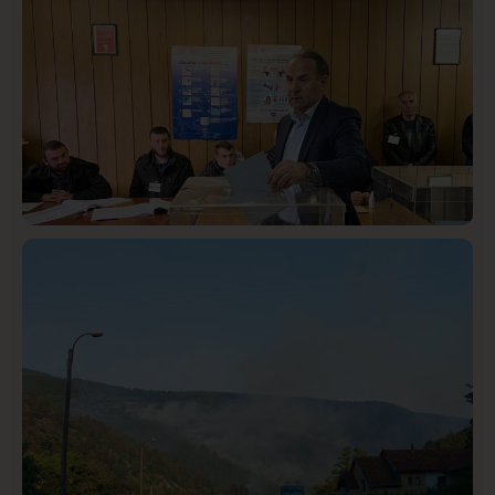
Društvo
Istaknuto
420
Lončar o Opštoj bolnici u Novom Pazaru: „Šta glumite?
Taksi stanicu?“
Istaknuto
Politika
325
Rasim Ljajić podneo ostavku na mesto predsednika
SDPS