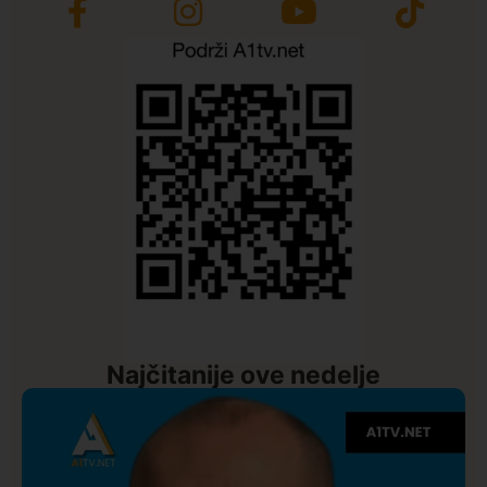
Najčitanije ove nedelje