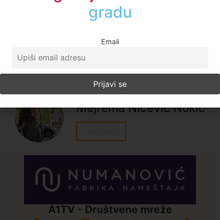
događajima
u regionu
Telegram
Email
Print
Email
Kopiraj link
Oznake:
A1 vesti
,
bnv
,
bosnjaci
,
bosnjacko
nacionalno vijece
,
genocid
,
novi pazar
,
rezolucija o
genocidu
,
srebrenica
,
zahtevi
Mejrema Nicević Nokić
Sve vesti
A1TV - Društvene mreže