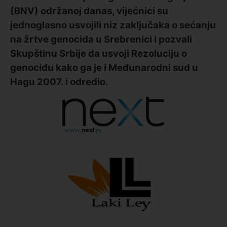
(BNV) održanoj danas, vijećnici su
jednoglasno usvojili niz zaključaka o sećanju
na žrtve genocida u Srebrenici i pozvali
Skupštinu Srbije da usvoji Rezoluciju o
genocidu kako ga je i Međunarodni sud u
Hagu 2007. i odredio.