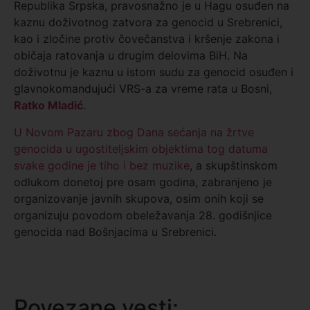
Republika Srpska, pravosnažno je u Hagu osuđen na
kaznu doživotnog zatvora za genocid u Srebrenici,
kao i zločine protiv čovečanstva i kršenje zakona i
običaja ratovanja u drugim delovima BiH. Na
doživotnu je kaznu u istom sudu za genocid osuđen i
glavnokomandujući VRS-a za vreme rata u Bosni,
Ratko Mladić
.
U Novom Pazaru zbog Dana sećanja na žrtve
genocida u ugostiteljskim objektima tog datuma
svake godine je tiho i bez muzike
, a skupštinskom
odlukom donetoj pre osam godina, zabranjeno je
organizovanje javnih skupova, osim onih koji se
organizuju povodom obeležavanja 28. godišnjice
genocida nad Bošnjacima u Srebrenici.
Povezane vesti: