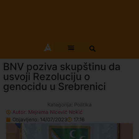
BNV poziva skupštinu da
usvoji Rezoluciju o
genocidu u Srebrenici
Kategorija:
Politika
Autor:
Mejrema Nicević Nokić
Objavljeno:
14/07/2023
17:16