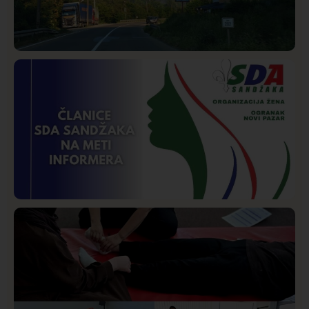
Društvo
Istaknuto
271
Požar od Magliča do Ušća, brda u plamenu –
vatrogasci na terenu
Istaknuto
Politika
172
Organizacija žena SDA Sandžaka osudila tekst
Informera o Anisi Fetahović i Adeli Melajac