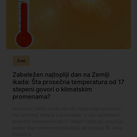
Svet
Zabeležen najtopliji dan na Zemlji
ikada: Šta prosečna temperatura od 17
stepeni govori o klimatskim
promenama?
Na planeti Zemlji nikada nije bilo toplije nego početkom
ove sedmice, kada je u ponedeljak, 3. jula zabeležena
prosečna temperatura od 17 stepeni Celzijusa, pokazuju
podaci koje meteorolozi prikupljaju još od kraja 19. veka.
Prosečna