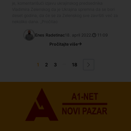
je, komentarišući izjavu ukrajinskog predsednika
Vladimira Zelenskog da je Ukrajina spremna da se bori
deset godina, da će se za Zelenskog sve završiti već za
nekoliko dana. „Pročitao
Enes Radetinac
18. april 2022.
11:09
Pročitajte više
...
1
2
3
18