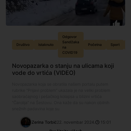
Odgovor
Sandžaka
Društvo
Istaknuto
Početna
Sport
S
na
COVID19
Novopazarka o stanju na ulicama koji
vode do vrtića (VIDEO)
Novopazarka koja se obratila našem portalu putem
rubrike "Prijavi problem" ukazala je na veliki problem
saobraćajnog i pešačkog kolapsa u blizini vrtića
"Čarolija" na Šestovu. Ona kaže da su nakon obilnih
snežnih padavina koje su
Zerina Torbić
22. novembar 2024.
15:01