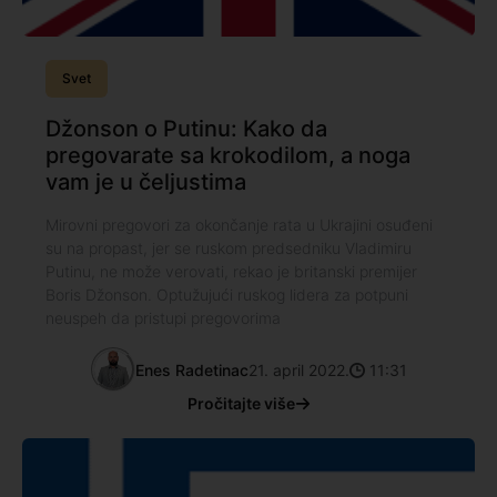
Svet
Džonson o Putinu: Kako da
pregovarate sa krokodilom, a noga
vam je u čeljustima
Mirovni pregovori za okončanje rata u Ukrajini osuđeni
su na propast, jer se ruskom predsedniku Vladimiru
Putinu, ne može verovati, rekao je britanski premijer
Boris Džonson. Optužujući ruskog lidera za potpuni
neuspeh da pristupi pregovorima
Enes Radetinac
21. april 2022.
11:31
Pročitajte više