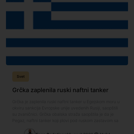
Svet
Grčka zaplenila ruski naftni tanker
Grčka je zaplenila ruski naftni tanker u Egejskom moru u
okviru sankcija Evropske unije uvedenih Rusiji, saopštili
su zvaničnici. Grčka obalska straža saopštila je da je
Pegaz, naftni tanker koji plovi pod ruskom zastavom sa