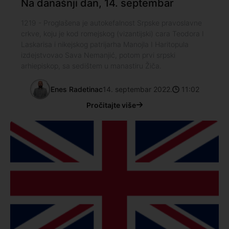
Na današnji dan, 14. septembar
1219 - Proglašena je autokefalnost Srpske pravoslavne
crkve, koju je kod romejskog (vizantijski) cara Teodora I
Laskarisa i nikejskog patrijarha Manojla I Haritopula
izdejstvovao Sava Nemanjić, potom prvi srpski
arhiepiskop, sa sedištem u manastiru Žiča.
Enes Radetinac
14. septembar 2022.
11:02
Pročitajte više