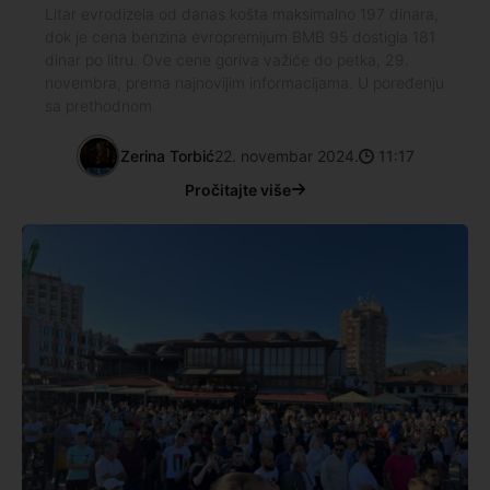
Litar evrodizela od danas košta maksimalno 197 dinara,
dok je cena benzina evropremijum BMB 95 dostigla 181
dinar po litru. Ove cene goriva važiće do petka, 29.
novembra, prema najnovijim informacijama. U poređenju
sa prethodnom
Zerina Torbić
22. novembar 2024.
11:17
Pročitajte više