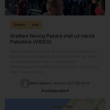
Društvo
Svet
Građani Novog Pazara stali uz narod
Palestine (VIDEO)
Veliki broj građana okupio se danas na novopazarskom
trgu kako bi pružili podršku narodu Palestine. Na skupu
su uzvikivani tekbiri, dok su učesnici nosili
transpansparente podrške "Free Palestine". Na Trgu Isa
Beg u Novom Pazaru
Emir Ličina
14. oktobar 2023.
18:45
Pročitajte više