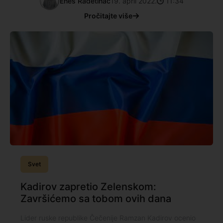
Enes Radetinac
19. april 2022.
11:34
Pročitajte više
Svet
Kadirov zapretio Zelenskom:
Završićemo sa tobom ovih dana
Lider ruske republike Čečenije Ramzan Kadirov ocenio