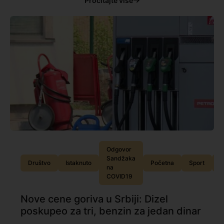
Pročitajte više
Odgovor
Sandžaka
Društvo
Istaknuto
Početna
Sport
S
na
COVID19
Nove cene goriva u Srbiji: Dizel
poskupeo za tri, benzin za jedan dinar