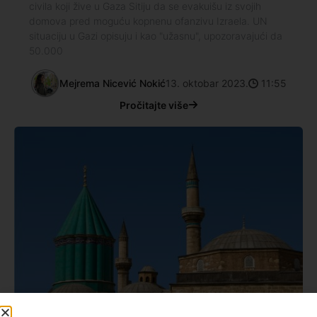
civila koji žive u Gaza Sitiju da se evakuišu iz svojih
domova pred moguću kopnenu ofanzivu Izraela. UN
situaciju u Gazi opisuju i kao "užasnu", upozoravajući da
50.000
Mejrema Nicević Nokić
13. oktobar 2023.
11:55
Pročitajte više