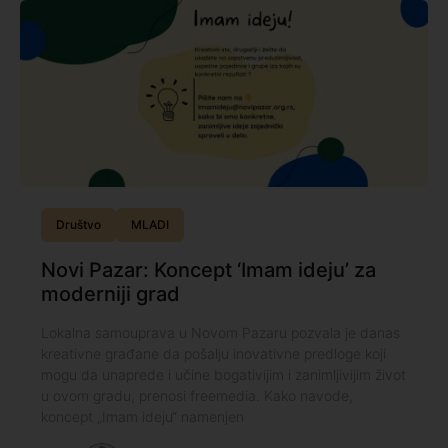
Društvo
MLADI
Novi Pazar: Koncept ‘Imam ideju’ za
moderniji grad
Lokalna samouprava u Novom Pazaru pozvala je danas
kreativne građane da pošalju inovativne predloge koji
mogu da unaprede i učine bogativijim i zanimljivijim život
u ovom gradu, prenosi freemedia. Kako navode,
koncept „Imam ideju“ namenjen