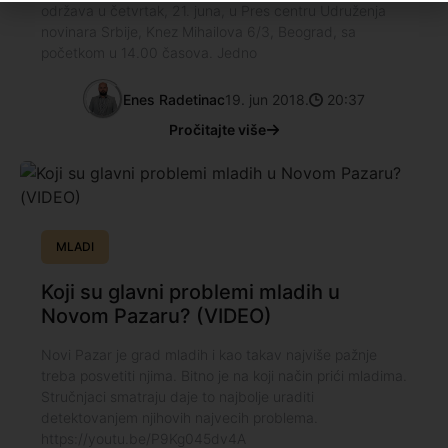
održava u četvrtak, 21. juna, u Pres centru Udruženja
novinara Srbije, Knez Mihailova 6/3, Beograd, sa
početkom u 14.00 časova. Jedno
Enes Radetinac
19. jun 2018.
20:37
Pročitajte više
MLADI
Koji su glavni problemi mladih u
Novom Pazaru? (VIDEO)
Novi Pazar je grad mladih i kao takav najviše pažnje
treba posvetiti njima. Bitno je na koji način prići mladima.
Stručnjaci smatraju daje to najbolje uraditi
detektovanjem njihovih najvecih problema.
https://youtu.be/P9Kg045dv4A