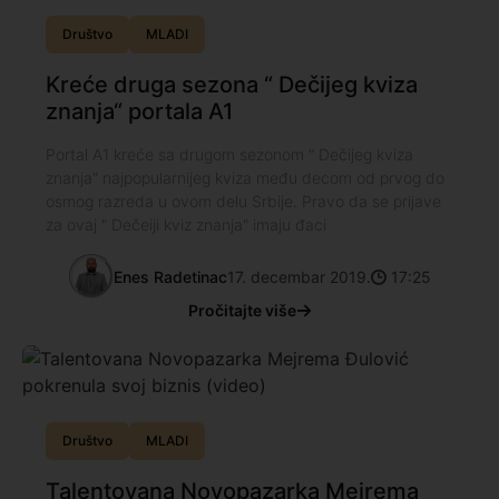
Društvo
MLADI
Kreće druga sezona “ Dečijeg kviza
znanja“ portala A1
Portal A1 kreće sa drugom sezonom " Dečijeg kviza
znanja" najpopularnijeg kviza među decom od prvog do
osmog razreda u ovom delu Srbije. Pravo da se prijave
za ovaj " Dečeiji kviz znanja" imaju đaci
Enes Radetinac
17. decembar 2019.
17:25
Pročitajte više
Društvo
MLADI
Talentovana Novopazarka Mejrema