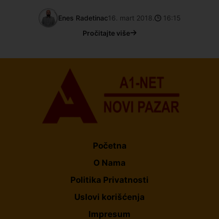
Enes Radetinac
16. mart 2018.
16:15
Pročitajte više
Početna
O Nama
Politika Privatnosti
Uslovi korišćenja
Impresum