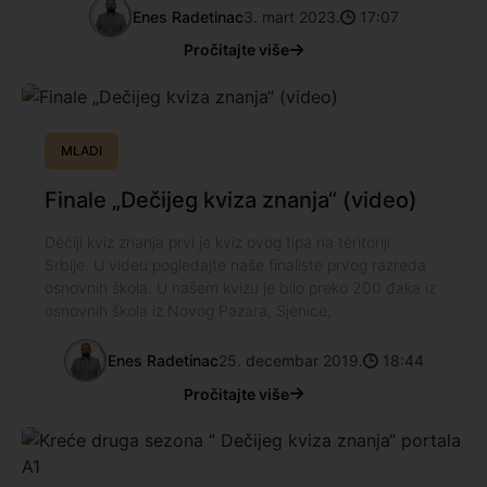
Enes Radetinac
3. mart 2023.
17:07
Pročitajte više
MLADI
Finale „Dečijeg kviza znanja“ (video)
Dečiji kviz znanja prvi je kviz ovog tipa na teritoriji
Srbije. U videu pogledajte naše finaliste prvog razreda
osnovnih škola. U našem kvizu je bilo preko 200 đaka iz
osnovnih škola iz Novog Pazara, Sjenice,
Enes Radetinac
25. decembar 2019.
18:44
Pročitajte više