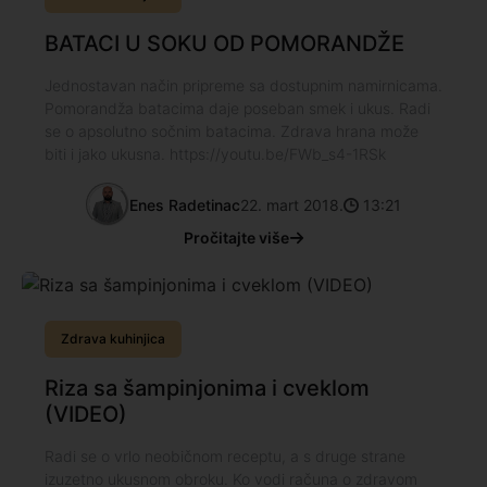
BATACI U SOKU OD POMORANDŽE
Jednostavan način pripreme sa dostupnim namirnicama.
Pomorandža batacima daje poseban smek i ukus. Radi
se o apsolutno sočnim batacima. Zdrava hrana može
biti i jako ukusna. https://youtu.be/FWb_s4-1RSk
Enes Radetinac
22. mart 2018.
13:21
Pročitajte više
Zdrava kuhinjica
Riza sa šampinjonima i cveklom
(VIDEO)
Radi se o vrlo neobičnom receptu, a s druge strane
izuzetno ukusnom obroku. Ko vodi računa o zdravom