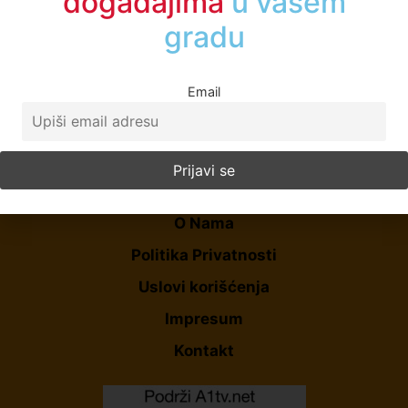
događajima
u vašem
gradu
Email
Početna
O Nama
Politika Privatnosti
Uslovi korišćenja
Impresum
Kontakt