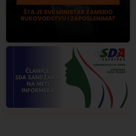
Društvo
Istaknuto
206
Lončar o Opštoj bolnici u Novom Pazaru: „Šta glumite?
Taksi stanicu?“
Istaknuto
Politika
177
Organizacija žena SDA Sandžaka osudila tekst
Informera o Anisi Fetahović i Adeli Melajac