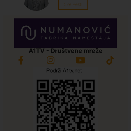
Sve vesti
A1TV - Društvene mreže