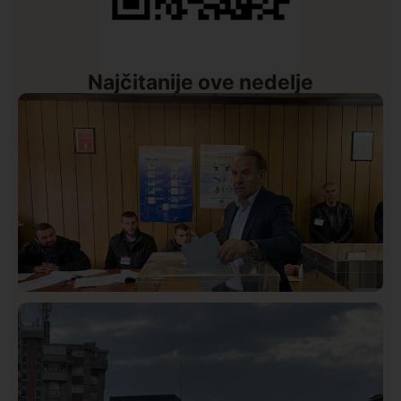
Najčitanije ove nedelje
Istaknuto
Politika
327
Rasim Ljajić podneo ostavku na mesto predsednika
SDPS