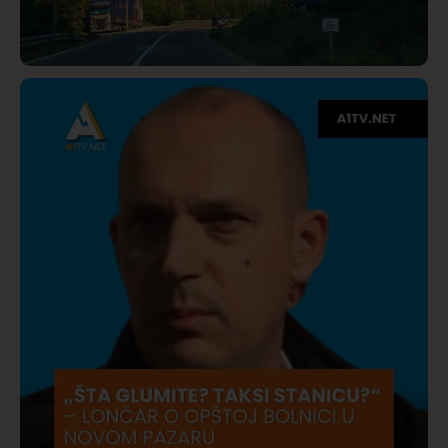
Društvo
Istaknuto
275
Požar od Magliča do Ušća, brda u plamenu –
vatrogasci na terenu