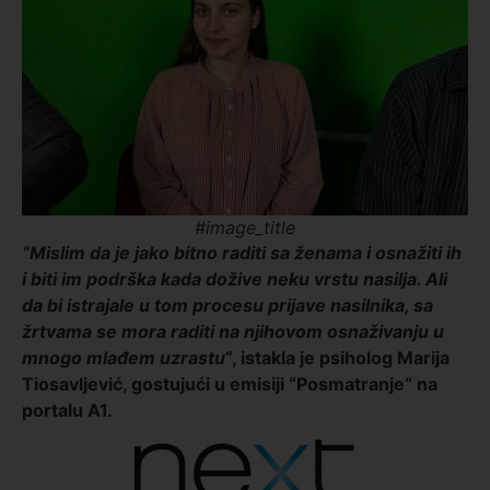
#image_title
“Mislim da je jako bitno raditi sa ženama i osnažiti ih
i biti im podrška kada dožive neku vrstu nasilja. Ali
da bi istrajale u tom procesu prijave nasilnika, sa
žrtvama se mora raditi na njihovom osnaživanju u
mnogo mlađem uzrastu“
, istakla je psiholog Marija
Tiosavljević, gostujući u emisiji “Posmatranje“ na
portalu A1.