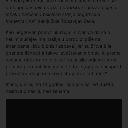
je ovde jako bitna, kako bi žrtvu stavila u prvi plan
da bi joj zajednica pružila podršku i sačuvala njeno
ionako narušeno psihičko stanje negativnim
komentarima“
, zaključuje Tiosavljevićeva.
Kao negativan primer ukazuje i činjenica da se o
nekim slučajevima nasilja u porodici piše na
stranicama „šou biznis i zabava“, jer su žrtve bile
poznate ličnosti a takvo izveštavanje o nasilju prema
ženama obeshrabruje žrtve da nasilje prijave jer na
primeru poznatih ličnosti vide da je „njoj već unapred
presuđeno da je ona kriva što je dobila batine“.
Inače, u Srbiji za tri godine bilo je više od 36.000
naslova o nasilju nad ženama.