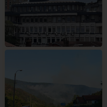
Hronika
Istaknuto
320
Podignut optužni predlog protiv E.A. zbog napada u
Novom Pazaru, produžen mu pritvor