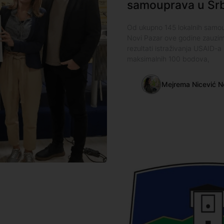
samouprava u Srbi
Od ukupno 145 lokalnih samoupr
Novi Pazar ove godine zauzim
rezultati istraživanja USAID-a
maksimalnih 100 bodova,
Mejrema Nicević N