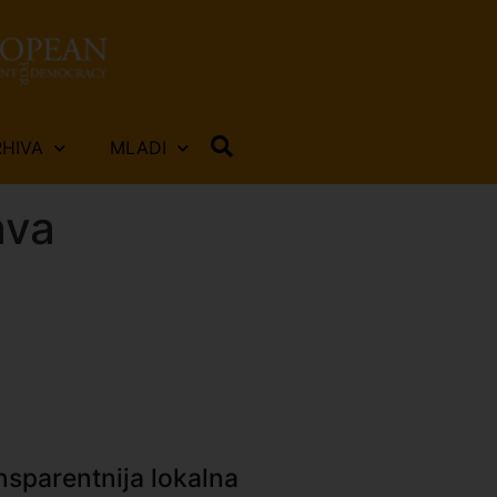
RHIVA
MLADI
ava
nsparentnija lokalna