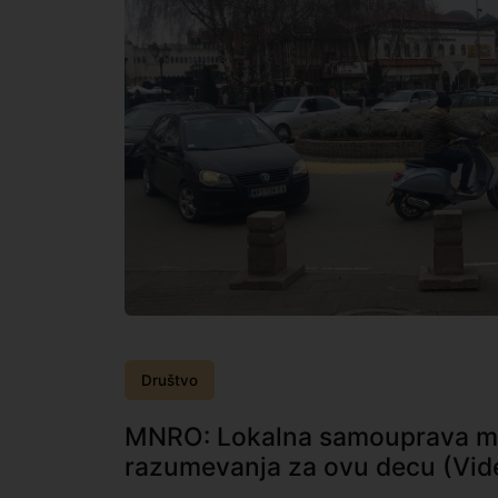
Društvo
MNRO: Lokalna samouprava mo
razumevanja za ovu decu (Vid