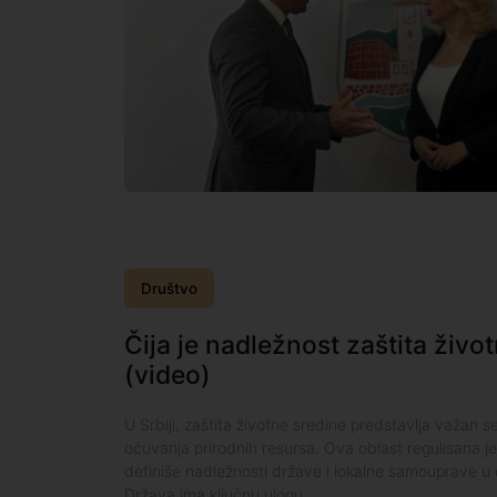
Društvo
Čija je nadležnost zaštita živo
(video)
U Srbiji, zaštita životne sredine predstavlja važan 
očuvanja prirodnih resursa. Ova oblast regulisana 
definiše nadležnosti države i lokalne samouprave u c
Država ima ključnu ulogu