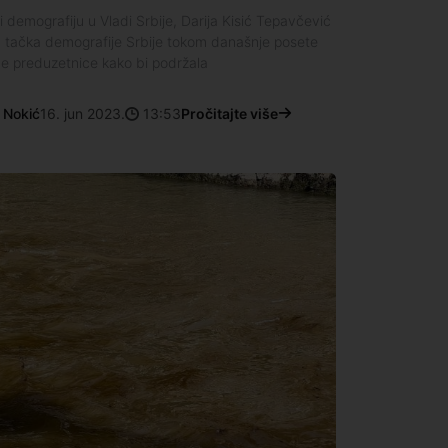
i demografiju u Vladi Srbije, Darija Kisić Tepavčević
la tačka demografije Srbije tokom današnje posete
e preduzetnice kako bi podržala
 Nokić
16. jun 2023.
13:53
Pročitajte više