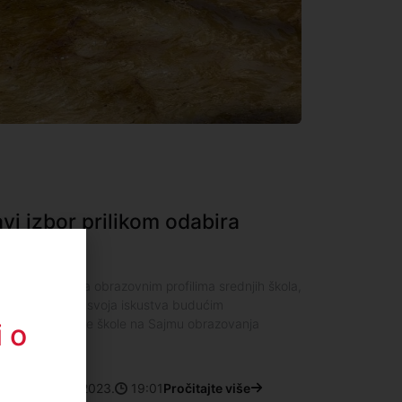
vi izbor prilikom odabira
IDEO)
eda upoznali sa obrazovnim profilima srednjih škola,
riliku da približe svoja iskustva budućim
n predstave svoje škole na Sajmu obrazovanja
 o
 Nokić
22. maj 2023.
19:01
Pročitajte više