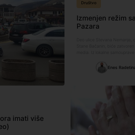
Društvo
Izmenjen režim s
Pazara
Deo ulice Stevana Nemanje, o
Stane Bačanin, biće zatvoren
media. Iz lokalne samouprave
Enes Radetin
ra imati više
eo)