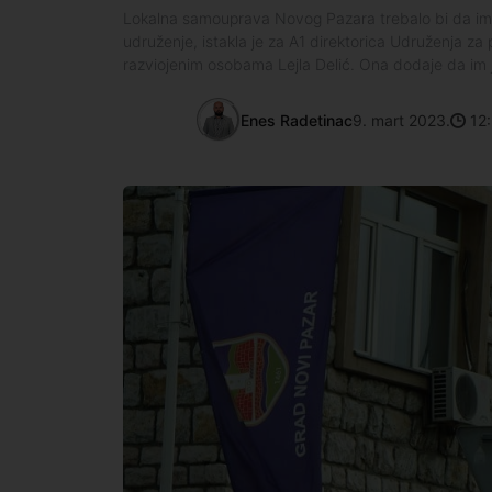
Lokalna samouprava Novog Pazara trebalo bi da ima
udruženje, istakla je za A1 direktorica Udruženja 
razviojenim osobama Lejla Delić. Ona dodaje da im j
Enes Radetinac
9. mart 2023.
12