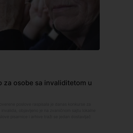
 za osobe sa invaliditetom u
overene poslove raspisala je danas konkurse za
invalida, objavljeno je na zvaničnom sajtu lokalne
ve pisarnice i arhive traži se jedan dostavljač