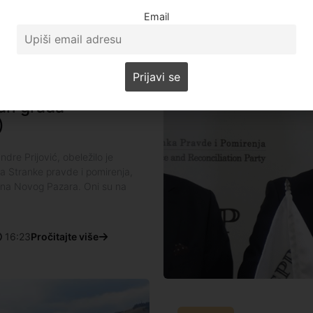
Email
an grada
)
dre Prijović, obeležilo je
a Stranke pravde i pomirenja,
ana Novog Pazara. Oni su na
16:23
Pročitajte više