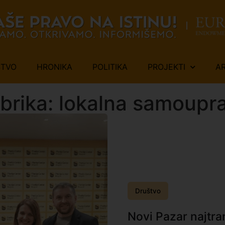
ŠTVO
HRONIKA
POLITIKA
PROJEKTI
A
brika: lokalna samoupr
Društvo
Novi Pazar najtra