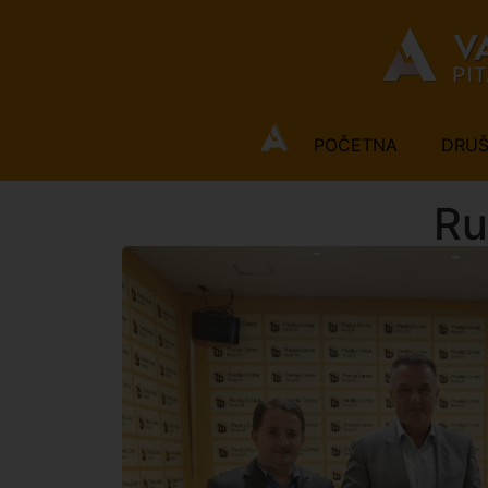
POČETNA
DRU
Ru