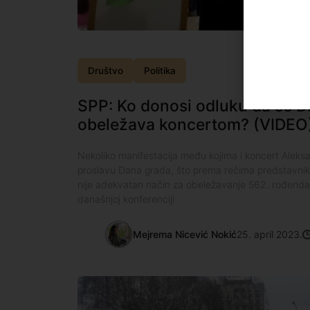
Društvo
Politika
SPP: Ko donosi odluku da se D
obeležava koncertom? (VIDEO
Nekoliko manifestacija među kojima i koncert Aleksan
proslavu Dana grada, što prema rečima predstavnik
nije adekvatan način za obeležavanje 562. rođend
današnjoj konferenciji
Mejrema Nicević Nokić
25. april 2023.