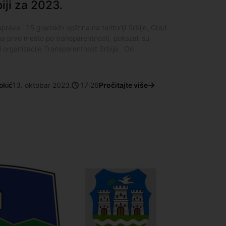
ji za 2023.
ava i 25 gradskih opština na teritoriji Srbije, Grad
a prvo mesto po transparentnosti, pokazali su
 i organizacije Transparentnost Srbija. Od
okić
13. oktobar 2023.
17:26
Pročitajte više