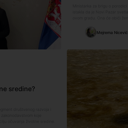
Ministarka za brigu o porodici 
istakla da je Novi Pazar svet
ovom gradu. Ona će obići žen
Mejrema Nicević
tne sredine?
segment društvenog razvoja i
je zakonodavstvom koje
ilju očuvanja životne sredine.