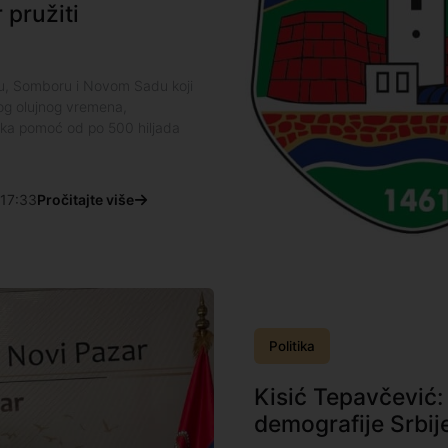
 pružiti
vu, Somboru i Novom Sadu koji
nog olujnog vremena,
ska pomoć od po 500 hiljada
17:33
Pročitajte više
Politika
Kisić Tepavčević:
demografije Srbij