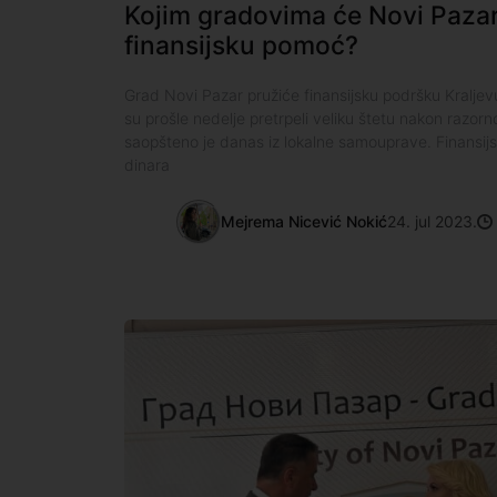
Kojim gradovima će Novi Pazar
finansijsku pomoć?
Grad Novi Pazar pružiće finansijsku podršku Kralje
su prošle nedelje pretrpeli veliku štetu nakon razor
saopšteno je danas iz lokalne samouprave. Finansij
dinara
Mejrema Nicević Nokić
24. jul 2023.