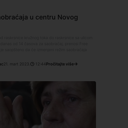
aobraćaja u centru Novog
d raskrsnice kružnog toka do raskrsnice sa ulicom
 danas od 14 časova za saobraćaj, prenosi Free
 je saopšteno da će izmenjeni režim saobraćaja
ac
21. mart 2023.
12:44
Pročitajte više