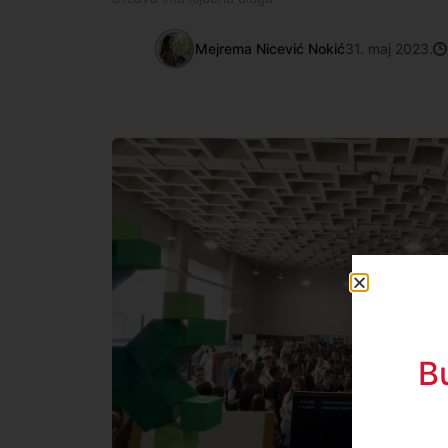
Mejrema Nicević Nokić
31. maj 2023.
B