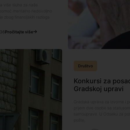
 više sluha za naše
za pomoć mentalno nedovoljno
e zbog finansijskih razloga
:36
Pročitajte više
Društvo
Konkursi za posao
Gradskoj upravi
Gradska uprava za izvorne i p
prijem dve osobe sa statusom 
samouprave. U Odseku za poslo
pošte,