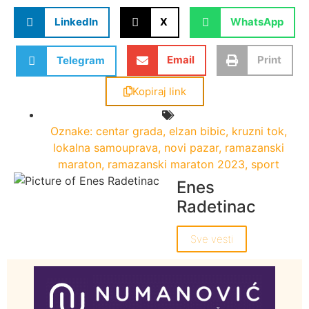
LinkedIn
X
WhatsApp
Email
Print
Telegram
Kopiraj link
Oznake:
centar grada
,
elzan bibic
,
kruzni tok
,
lokalna samouprava
,
novi pazar
,
ramazanski
maraton
,
ramazanski maraton 2023
,
sport
Enes
Radetinac
Sve vesti