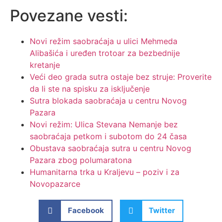
Povezane vesti:
Novi režim saobraćaja u ulici Mehmeda
Alibašića i uređen trotoar za bezbednije
kretanje
Veći deo grada sutra ostaje bez struje: Proverite
da li ste na spisku za isključenje
Sutra blokada saobraćaja u centru Novog
Pazara
Novi režim: Ulica Stevana Nemanje bez
saobraćaja petkom i subotom do 24 časa
Obustava saobraćaja sutra u centru Novog
Pazara zbog polumaratona
Humanitarna trka u Kraljevu – poziv i za
Novopazarce
Facebook
Twitter