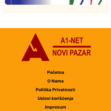
Istaknuto
Politika
175
Organizacija žena SDA Sandžaka osudila tekst
Informera o Anisi Fetahović i Adeli Melajac
Početna
O Nama
Politika Privatnosti
Uslovi korišćenja
Impresum