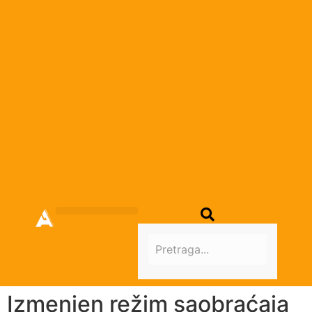
Izmenjen režim saobraćaja