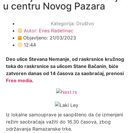
u centru Novog Pazara
Kategorija:
Društvo
Autor:
Enes Radetinac
Objavljeno:
21/03/2023
12:44
Deo ulice Stevana Nemanje, od raskrsnice kružnog
toka do raskrsnice sa ulicom Stane Bačanin, biće
zatvoren danas od 14 časova za saobraćaj, prenosi
Free media
.
Iz lokalne samouprave je saopšteno da će izmenjeni
režim saobraćaja važiti do 16.30 časova, zbog
održavanja Ramazanske trke.