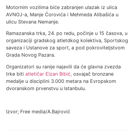
Motornim vozilima biće zabranjen ulazak iz ulica
AVNOJ-a, Manje Ćorovića i Mehmeda Alibašića u
ulicu Stevana Nemanje.
Ramazanska trka, 24. po redu, počinje u 15 časova, u
organizaciji gradskog atletdkog kolektiva, Sportskog
saveza i Ustanove za sport, a pod pokroviteljstvom
Grada Novog Pazara.
Organizatori su ranije najavili da će glavna zvezda
trke biti
atletičar Elzan Bibić,
osvajač bronzane
medalje u disciplini 3.000 metara na Evropskom
dvoranskom prvenstvu u Istanbulu.
Izvor; Free media/A.Bajrović