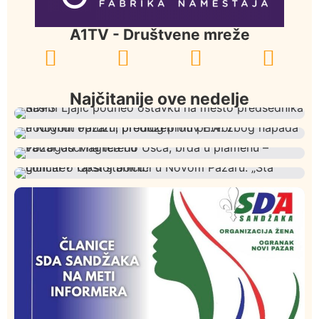
A1TV - Društvene mreže
Najčitanije ove nedelje
Istaknuto
Politika
327
Rasim Ljajić podneo ostavku na mesto predsednika
Hronika
Istaknuto
306
SDPS
Podignut optužni predlog protiv E.A. zbog napada u
Društvo
Istaknuto
275
Novom Pazaru, produžen mu pritvor
Požar od Magliča do Ušća, brda u plamenu –
Društvo
Istaknuto
204
vatrogasci na terenu
Lončar o Opštoj bolnici u Novom Pazaru: „Šta glumite?
Taksi stanicu?“