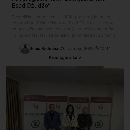
Esad Džudžo”
Republička izborna komisija (RIK) proglasila je danas
izbornu listu "Bošnjačka lista - Esad Džudžo" za izbore
za Bošnjačko nacionalno vijeće (BNV) koji će se održati
13. novembra. Na listi se nalazi 12 kandidata, 23 manje
Enes Radetinac
26. oktobar 2022.
10:34
Pročitajte više