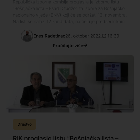
Republička izborna komisija proglasila je izbornu listu
“Bošnjačka lista – Esad Džudžo” za izbore za Bošnjačko
nacionalno vijeće (BNV) koji će se održati 13. novembra.
Na listi se nalazi 12 kandidata, na čelu je predsednikom
Enes Radetinac
26. oktobar 2022.
16:39
Pročitajte više
Društvo
RIK proglasio listu “Bošnjačka lista –