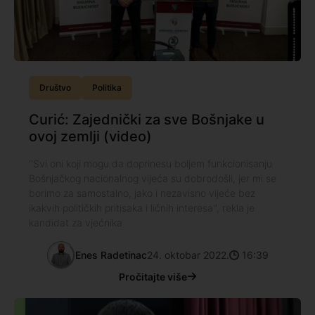
Društvo
Politika
Curić: Zajednički za sve Bošnjake u
ovoj zemlji (video)
''Svi oni koji mogu da doprinesu boljem funkcionisanju
Bošnjačkog nacionalnog vijeća su dobrodošli, jer mi se
borimo za samostalno, jako i nezavisno vijeće bez
ikakvih političkih pritisaka i ličnih interesa'', rekla je
kandidat za vjećnika
Enes Radetinac
24. oktobar 2022.
16:39
Pročitajte više