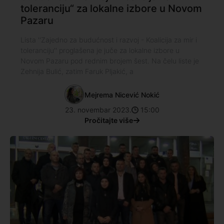
toleranciju“ za lokalne izbore u Novom
Pazaru
Lista ''Zajedno za budućnost i razvoj - Koalicija za mir i
toleranciju'' proglašena je juče za lokalne izbore u
Novom Pazaru pod rednim brojem šest. Na čelu liste je
Zehnija Bulić, zatim Faruk Pljakić, a
Mejrema Nicević Nokić
23. novembar 2023.
15:00
Pročitajte više