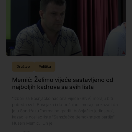
Društvo
Politika
Memić: Želimo vijeće sastavljeno od
najboljih kadrova sa svih lista
"Izbori za Bošnjačko naciona vijeće (BNV) moraju biti
pobeda svih Bošnjaka i da bošnjaci moraju pokazati da
je u Sandžaku “normalno graditi bošnjačko jedinstvo”,
kazao je nosilac liste "Sansžačke demokratske partije"
Husein Memić. On je