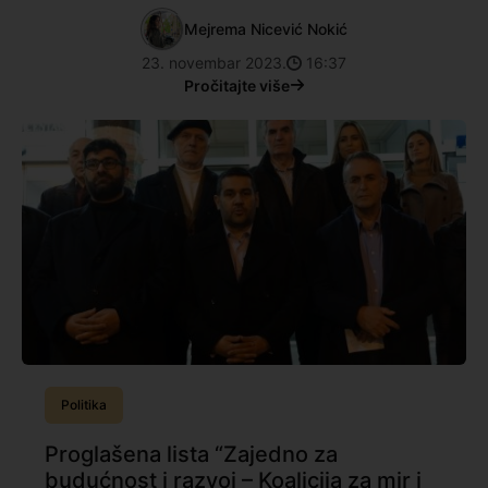
Mejrema Nicević Nokić
23. novembar 2023.
16:37
Pročitajte više
Politika
Proglašena lista “Zajedno za
budućnost i razvoj – Koalicija za mir i