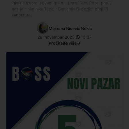
lokalne izbore u ovom gradu. Lista "Novi Pazar protiv
nasilja - Marinika Tepić - Benjamin Birđozlić" broji 16
kandidata,
Mejrema Nicević Nokić
26. novembar 2023.
13:37
Pročitajte više