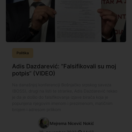
Politika
Adis Dazdarević: “Falsifikovali su moj
potpis“ (VIDEO)
Na današnjoj konferenciji Bošnjačko srpskog saveza
(BOSS), drugi na listi te stranke, Adis Dazdarević rekao
je da je došlo do falsifikovanja izjave birača koja je
popunjena njegovim imenom i prezimenom, matičnim
brojem i adresom prilikom
Mejrema Nicević Nokić