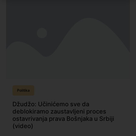
Politika
Džudžo: Učinićemo sve da
deblokiramo zaustavljeni proces
ostavrivanja prava Bošnjaka u Srbiji
(video)