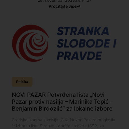
28. novembar 2023.
14:27
Pročitajte više
Politika
NOVI PAZAR Potvrđena lista „Novi
Pazar protiv nasilja – Marinika Tepić –
Benjamin Birđozlić“ za lokalne izbore
Gradska izborna komisija (GIK) Novog Pazara proglasila
je izbornu listu Stranke slobode i pravde (SSP) za