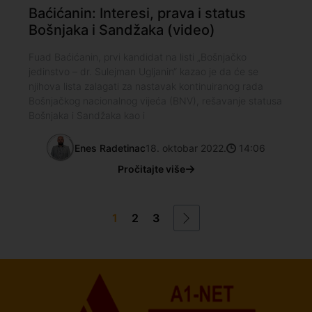
Baćićanin: Interesi, prava i status
Bošnjaka i Sandžaka (video)
Fuad Baćićanin, prvi kandidat na listi „Bošnjačko
jedinstvo – dr. Sulejman Ugljanin“ kazao je da će se
njihova lista zalagati za nastavak kontinuiranog rada
Bošnjačkog nacionalnog vijeća (BNV), rešavanje statusa
Bošnjaka i Sandžaka kao i
Enes Radetinac
18. oktobar 2022.
14:06
Pročitajte više
1
2
3