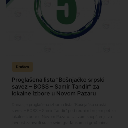
Društvo
Proglašena lista ”Bošnjačko srpski
savez – BOSS – Samir Tandir” za
lokalne izbore u Novom Pazaru
Danas je proglašena izborna lista “Bošnjačko srpski
savez – BOSS – Samir Tandir” pod rednim brojem pet za
lokalne izbore u Novom Pazaru. U svom saopštenju za
javnost zahvalili su se svim građankama i građanima