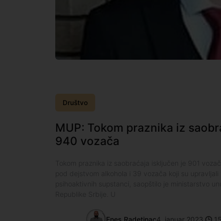
Društvo
MUP: Tokom praznika iz saobra
940 vozača
Tokom praznika iz saobraćaja isključen je 901 vozača
pod dejstvom alkohola i 39 vozača koji su upravljal
psihoaktivnih supstanci, saopštilo je ministarstvo u
Republike Srbije. U
Enes Radetinac
4. januar 2023.
15