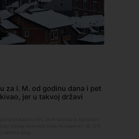
 za I. M. od godinu dana i pet
ivao, jer u takvoj državi
 Ernada Bakana (19), za A1 kaže da je Apelacioni
udu Trećeg osnovnog suda, na kojem je I. M. (23)
i zatvora zbog