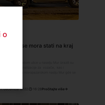
 o
 vožnji se mora stati na kraj
sovnom blokadom ulice u naselju Mur izrazili su
janja jasne signalizacije za vozače, kao i
hatih vozača u novopazarskom naslju Mur gde se
nih nesreća.
17. decembar 2022.
16:28
Pročitajte više