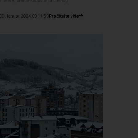
imetara, prema saopštenju Javnog
30. januar 2024.
11:59
Pročitajte više