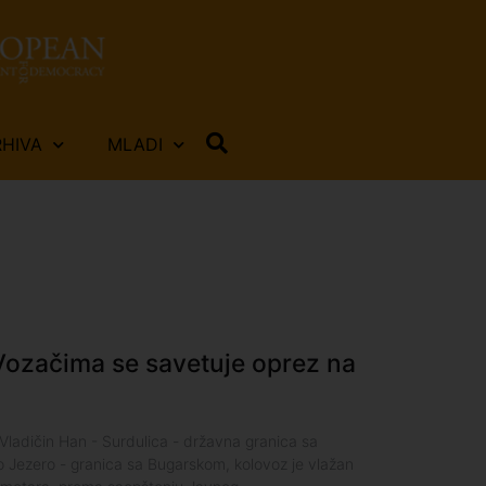
RHIVA
MLADI
 Vozačima se savetuje oprez na
ladičin Han - Surdulica - državna granica sa
o Jezero - granica sa Bugarskom, kolovoz je vlažan