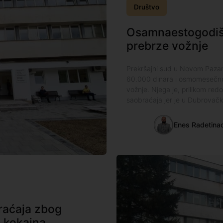
Društvo
Osamnaestogodiš
prebrze vožnje
Prekršajni sud u Novom Pazar
60.000 dinara i osmomesečno
vožnje. Njega je, prilikom redo
saobraćaja jer je u Dubrovačkoj
Enes Radetina
braćaja zbog
i kokaina