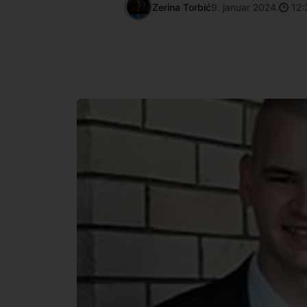
Zerina Torbić
9. januar 2024.
12: