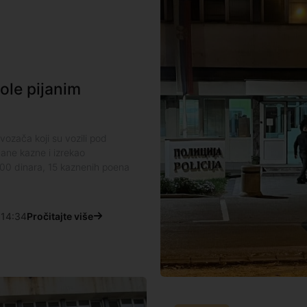
ole pijanim
 vozača koji su vozili pod
ane kazne i izrekao
000 dinara, 15 kaznenih poena
14:34
Pročitajte više