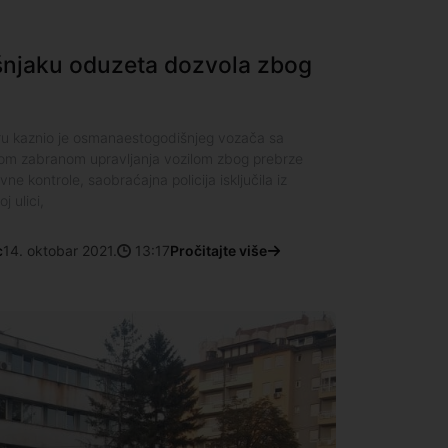
njaku oduzeta dozvola zbog
u kaznio je osmanaestogodišnjeg vozača sa
m zabranom upravljanja vozilom zbog prebrze
vne kontrole, saobraćajna policija isključila iz
 ulici,
c
14. oktobar 2021.
13:17
Pročitajte više