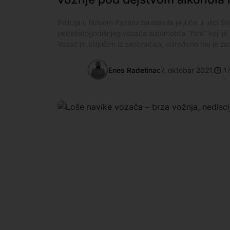
Policija u Novom Pazaru zaustavila je juče u ulici
pedesetogodišnjeg vozača automobila "ford" koji je
Vozač je isključen iz saobraćaja, određeno mu je z
Enes Radetinac
7. oktobar 2021.
17