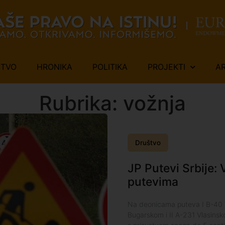
ŠTVO
HRONIKA
POLITIKA
PROJEKTI
A
Rubrika: vožnja
Društvo
JP Putevi Srbije:
putevima
Na deonicama puteva I B-40 V
Bugarskom i II A-231 Vlasinsk