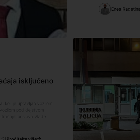
Enes Radetin
ćaja isključeno
, koji je upravljao vozilom
i vozilom pod dejstvom
nutrašnjih poslova Vlade
:21
Pročitajte više