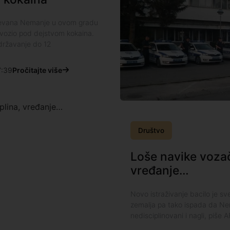
 Stevana Nemanje u ovom gradu
 vozio pod dejstvom kokaina.
adržavanje do 12
:39
Pročitajte više
Društvo
Loše navike vozač
vređanje…
Novo istraživanje bacilo je sv
zemalja pa tako ispada da Ne
nedisciplinovani i nagli, piše 