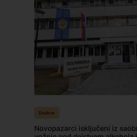
Društvo
Novopazarci isključeni iz sao
vožnje pod dejstvom alkohola 