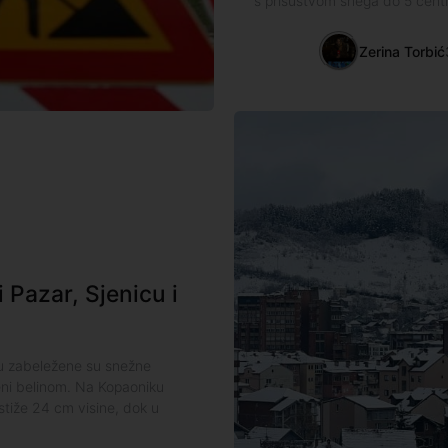
s prisustvom snega do 5 cent
Zerina Torbić
 Pazar, Sjenicu i
lju zabeležene su snežne
eni belinom. Na Kopaoniku
tiže 24 cm visine, dok u