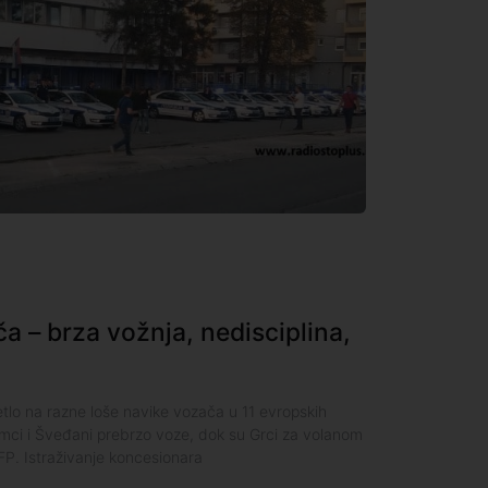
a – brza vožnja, nedisciplina,
etlo na razne loše navike vozača u 11 evropskih
mci i Šveđani prebrzo voze, dok su Grci za volanom
AFP. Istraživanje koncesionara