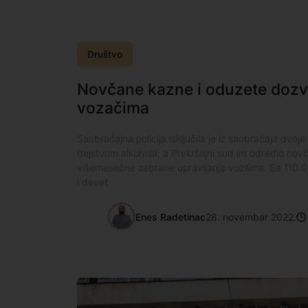
Društvo
Novčane kazne i oduzete dozv
vozačima
Saobraćajna policija isključila je iz saobraćaja dvoje
dejstvom alkohola, a Prekršajni sud im odredio novč
višemesečne zabrane upravljanja vozilima. Sa 110.
i devet
Enes Radetinac
28. novembar 2022.