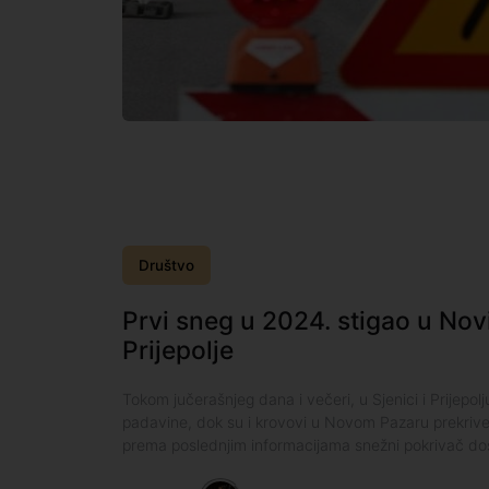
Društvo
Prvi sneg u 2024. stigao u Novi
Prijepolje
Tokom jučerašnjeg dana i večeri, u Sjenici i Prijepo
padavine, dok su i krovovi u Novom Pazaru prekriv
prema poslednjim informacijama snežni pokrivač dos