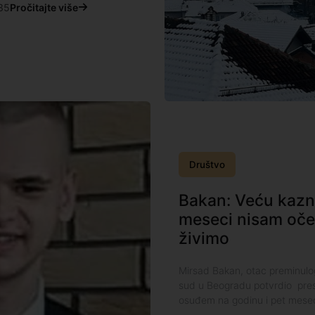
35
Pročitajte više
Društvo
Bakan: Veću kaznu
meseci nisam oček
živimo
Mirsad Bakan, otac preminulog
sud u Beogradu potvrdio pres
osuđem na godinu i pet mesec