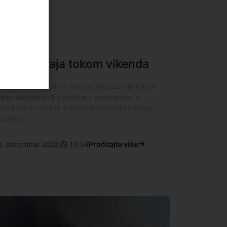
a saobraćaja tokom vikenda
va je saopštilo da će saobraćajna policija tokom
čane kontrole svih učesnika u saobraćaju, a
 na kontrolu brzine u zonama pešačkih prelaza,
 vozača
1. decembar 2022.
10:34
Pročitajte više