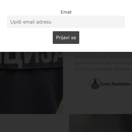
Email
Društvo
Pojačana kontrol
Ministarstvo unutrašnjih poslo
vikenda sprovesti akciju poja
prvenstveno će biti usmerena
kontrolu poštovanja obaveza
Enes Radetinac