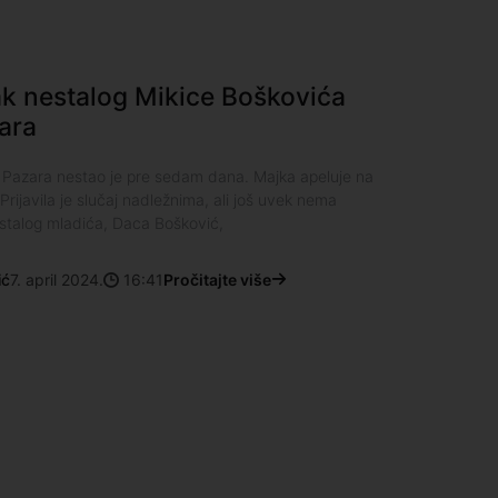
ak nestalog Mikice Boškovića
ara
g Pazara nestao je pre sedam dana. Majka apeluje na
Prijavila je slučaj nadležnima, ali još uvek nema
estalog mladića, Daca Bošković,
ić
7. april 2024.
16:41
Pročitajte više