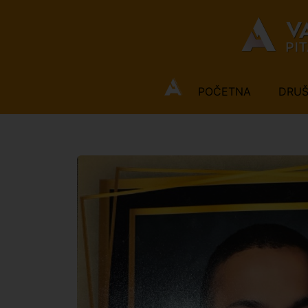
POČETNA
DRU