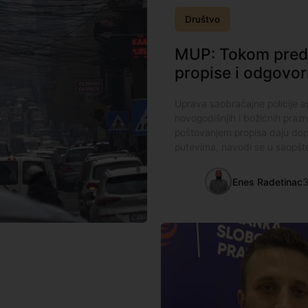
Društvo
MUP: Tokom preds
propise i odgovor
Uprava saobraćajne policije 
novogodišnjih i božićnih pra
poštovanjem propisa daju dop
putevima, navodi se u saopšt
Enes Radetinac
3