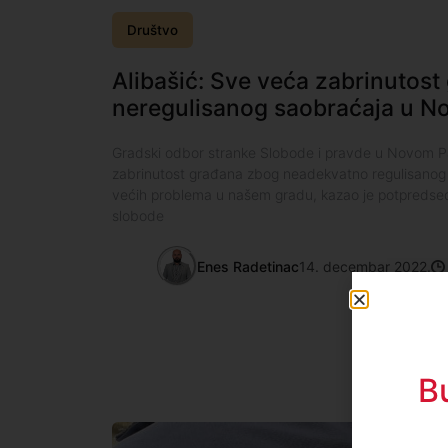
Društvo
Alibašić: Sve veća zabrinutos
neregulisanog saobraćaja u 
Gradski odbor stranke Slobode i pravde u Novom 
zabrinutost građana zbog neadekvatno regulisanog 
većih problema u našem gradu, kazao je potpredse
slobode
Enes Radetinac
14. decembar 2022.
B