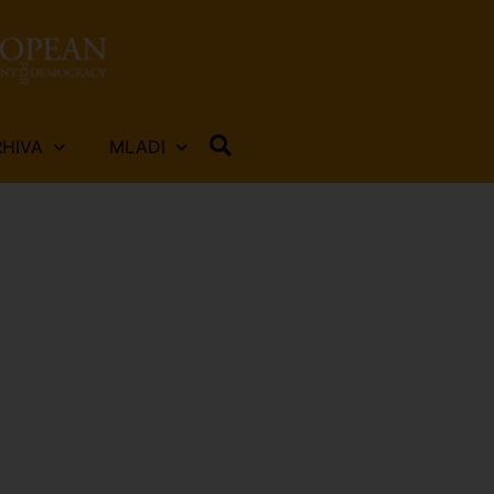
RHIVA
MLADI