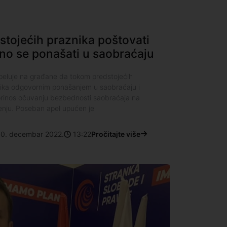
tojećih praznika poštovati
no se ponašati u saobraćaju
apeluje na građane da tokom predstojećih
znika odgovornim ponašanjem u saobraćaju i
rinos očuvanju bezbednosti saobraćaja na
enju. Poseban apel upućen je
0. decembar 2022.
13:22
Pročitajte više