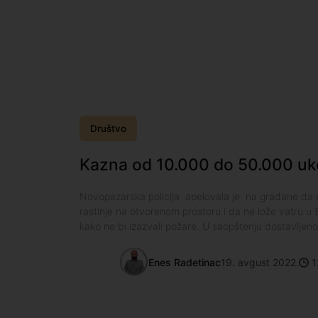
Društvo
Kazna od 10.000 do 50.000 ukol
Novopazarska policija apelovala je na građane da ne
rastinje na otvorenom prostoru i da ne lože vatru u
kako ne bi izazvali požare. U saopštenju dostavljen
Enes Radetinac
19. avgust 2022.
1