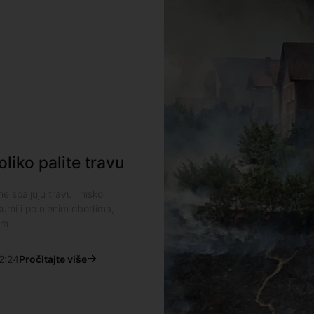
iko palite travu
 spaljuju travu i nisko
 šumi i po njenim obodima,
om
2:24
Pročitajte više