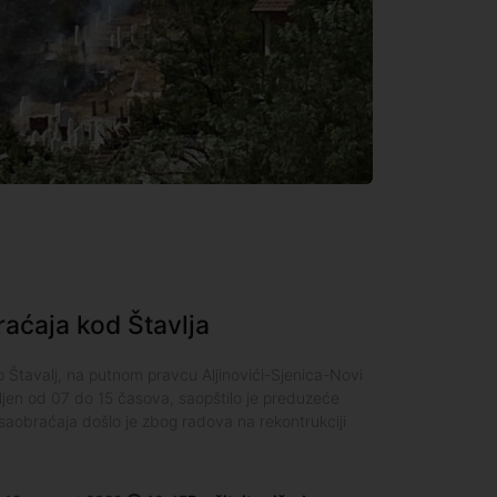
aćaja kod Štavlja
o Štavalj, na putnom pravcu Aljinovići-Sjenica-Novi
ljen od 07 do 15 časova, saopštilo je preduzeće
aobraćaja došlo je zbog radova na rekontrukciji