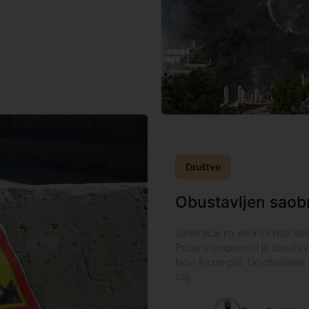
Društvo
Obustavljen saobr
Saobraćaj na deonici kroz sel
Pazar u potpunosti je obustav
Novi Pazar-put. Do obustave s
tog