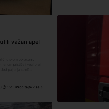
tili važan apel
lić, u svom obraćanju
menom pristiže i veći broj
sled paljenja strništa,
3.
15:10
Pročitajte više