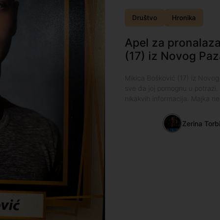
Društvo
Hronika
Apel za pronalaz
(17) iz Novog Paz
Mikica Bošković (17) iz Novo
sve da joj pomognu u potrazi. 
nikakvih informacija. Majka n
Zerina Torb