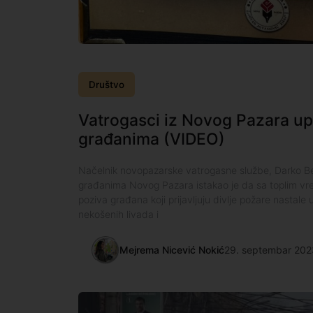
Društvo
Vatrogasci iz Novog Pazara upu
građanima (VIDEO)
Načelnik novopazarske vatrogasne službe, Darko Be
građanima Novog Pazara istakao je da sa toplim vre
poziva građana koji prijavljuju divlje požare nastale u
nekošenih livada i
Mejrema Nicević Nokić
29. septembar 202