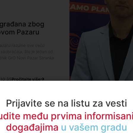
t građana zbog
Novom Pazaru
Pazaru razume sve veću
saobraćaja, što je jedan od
dnik GrO Novi Pazar Stranka
10:35
Pročitajte više
Prijavite se na listu za vesti
udite među prvima informisani
događajima
u regionu