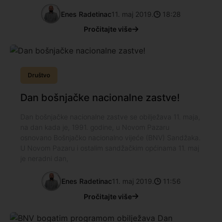
Enes Radetinac
11. maj 2019.
18:28
Pročitajte više
Društvo
Dan bošnjačke nacionalne zastve!
Dan bošnjačke nacionalne zastve se obilježava 11. maja,
na dan kada je, 1991. godine, u Novom Pazaru
osnovano Bošnjačko nacionalno vijeće (BNV) Sandžaka.
U Novom Pazaru i ostalim sandžačkim općinama 11. maj
je neradni dan,
Enes Radetinac
11. maj 2019.
11:56
Pročitajte više