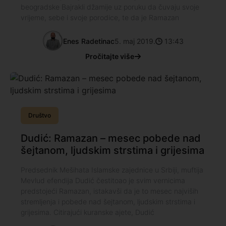
beogradske Bajrakli džamije uz poruku da čuvaju svoje
vrijeme, sebe i svoje porodice, te da je Ramazan
Enes Radetinac
5. maj 2019.
13:43
Pročitajte više
Društvo
Dudić: Ramazan – mesec pobede nad
šejtanom, ljudskim strstima i grijesima
Predsednik Mešihata Islamske zajednice u Srbiji, muftija
Mevlud efendija Dudić čestitoao je svim vernicima
predstojeći Ramazan, istakavši da je to mesec najviših
stremljenja i pobede nad šejtanom, ljudskim strstima i
grijesima. Citirajući kuranske ajete, Dudić