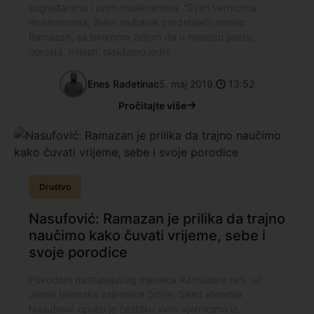
sugrađanima i svim muslimanima. "Svim vernicima
muslimanima, želim mubarek predstojeći mesec
Ramazan, sa iskrenom željom da u mesecu posta,
oprosta, milosti, olakšamo jedni
Enes Radetinac
5. maj 2019.
13:52
Pročitajte više
Društvo
Nasufović: Ramazan je prilika da trajno
naučimo kako čuvati vrijeme, sebe i
svoje porodice
Povodom nastupajućeg mjeseca Ramazana reis -ul-
ulema Islamske zajednice Srbije, Sead efendija
Nasufović uputio je čestitku svim vjernicima iz