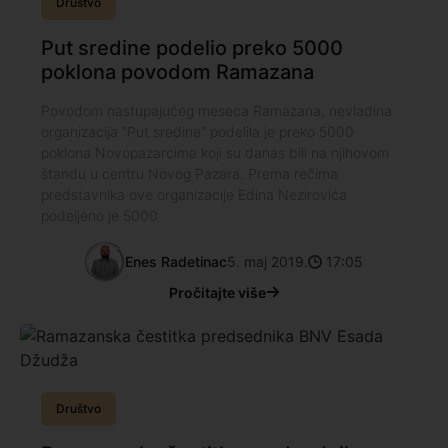
Društvo
Put sredine podelio preko 5000
poklona povodom Ramazana
Povodom nastupajućeg meseca Ramazana, nevladina
organizacija "Put sredine" podelila je preko 5000
poklona Novopazarcima koji su danas bili na njihovom
štandu u centru Novog Pazara. Prema rečima
predstavnika ove organizacije Edina Nezirovića
podeljeno je 5000
Enes Radetinac
5. maj 2019.
17:05
Pročitajte više
Društvo