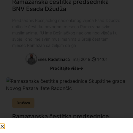
Ramazanska čestitka predsednika
BNV Esada Džudža
Predsednik Bošnjačkog nacionlanog vijeća Esad Džudžo
upitio je čestitku povodom meseca Ramazana svim
muslimanima. "U ime Bošnjačkog nacionalnog vijeća i u
svoje lično ime svim muslimanima u Srbiji čestitam
mjesec Ramazan sa željom da ga
Enes Radetinac
5. maj 2019.
14:01
Pročitajte više
Društvo
Ramazanska čestitka predsednice
Skupštine grada Novog Pazara Ifete
Radončić