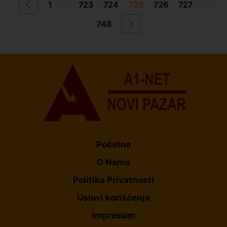
...
...
1
723
724
725
726
727
748
Početna
O Nama
Politika Privatnosti
Uslovi korišćenja
Impresum