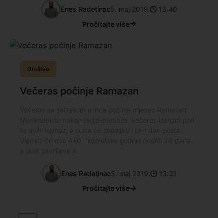
Enes Radetinac
5. maj 2019.
13:40
Pročitajte više
Društvo
Večeras počinje Ramazan
Večeras sa zalaskom sunca počinje mjesec Ramazan.
Muslimani će nakon jacije-namaza, večeras klanjati prvi
teravih-namaz, a sutra će zapostiti i prvi dan posta.
Vjernici će ove 440. hidžretske godine postiti 29 dana,
a post završava 4.
Enes Radetinac
5. maj 2019.
13:31
Pročitajte više