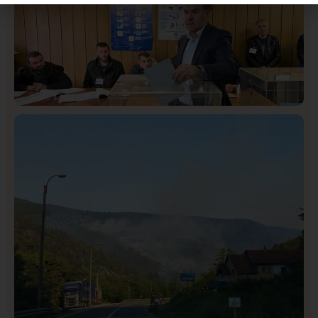
Istaknuto
Politika
326
Rasim Ljajić podneo ostavku na mesto predsednika
SDPS