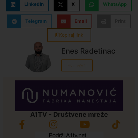
LinkedIn
X
WhatsApp
Telegram
Email
Print
Kopiraj link
Enes Radetinac
Sve vesti
A1TV - Društvene mreže