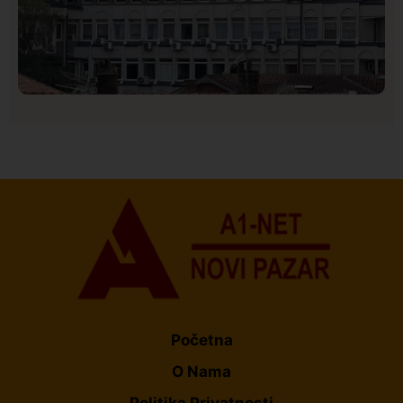
Hronika
Istaknuto
162
Podignut optužni predlog protiv E.A. zbog napada u
Novom Pazaru, produžen mu pritvor
Početna
O Nama