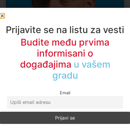
Prijavite se na listu za vesti
Budite među prvima
informisani o
događajima
u regionu
Email
Društvo
Istaknuto
421
Lončar o Opštoj bolnici u Novom Pazaru: „Šta glumite?
Taksi stanicu?“