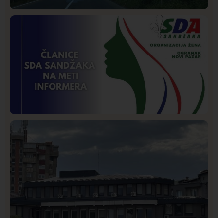
Društvo
Istaknuto
272
Požar od Magliča do Ušća, brda u plamenu –
vatrogasci na terenu
Istaknuto
Politika
172
Organizacija žena SDA Sandžaka osudila tekst
Informera o Anisi Fetahović i Adeli Melajac