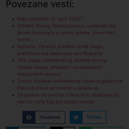
Povezane vesti:
Kako pamtimo 12. april 2025?
Građani Novog Pazara ponovo ocenjivali rad
javnih preduzeća u okviru ankete ,,Kome kec,
kome…
Bačevac: Zdravlje građana iznad svega,
pratićemo sva dešavanja oko Rogozne
Tiha snaga zdravstvenog sistema Novog
Pazara: snaga, empatija i posvećenost
medicinskih sestara
Zavod: Projekat revitalizacije Severne građevine
Petrova crkve sproveden u skladu sa…
33 godine od zločina u Štrpcima: stradanje 20
nevinih civila koji još čekaju pravdu
Facebook
Twitter