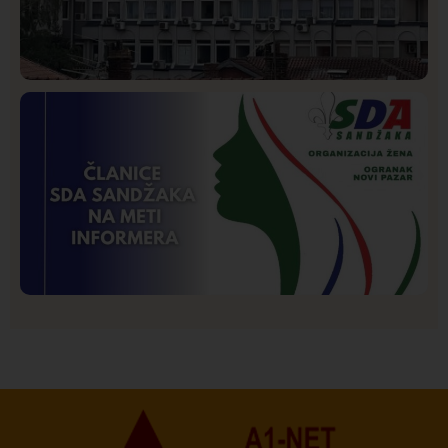
Hronika
Istaknuto
256
Podignut optužni predlog protiv E.A. zbog napada u
Novom Pazaru, produžen mu pritvor
Istaknuto
Politika
173
Organizacija žena SDA Sandžaka osudila tekst
Informera o Anisi Fetahović i Adeli Melajac