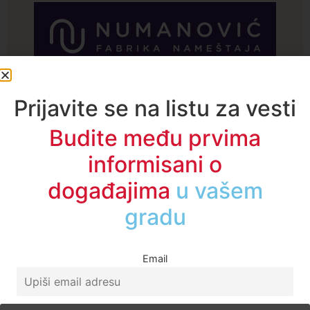
A1TV - Društvene mreže
Prijavite se na listu za vesti
Budite među prvima
informisani o
događajima
u regionu
Email