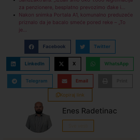
za penzionere, besplatno prevozimo đake i…
Nakon snimka Portala A1, komunalno preduzeće
priznalo da je bacalo smeće pored reke – „To
je…
Facebook
Twitter
LinkedIn
X
WhatsApp
Telegram
Email
Print
Kopiraj link
Enes Radetinac
Sve vesti