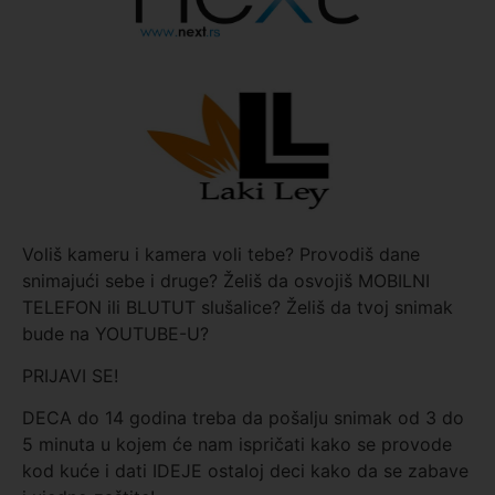
Voliš kameru i kamera voli tebe? Provodiš dane
snimajući sebe i druge? Želiš da osvojiš MOBILNI
TELEFON ili BLUTUT slušalice? Želiš da tvoj snimak
bude na YOUTUBE-U?
PRIJAVI SE!
DECA do 14 godina treba da pošalju snimak od 3 do
5 minuta u kojem će nam ispričati kako se provode
kod kuće i dati IDEJE ostaloj deci kako da se zabave