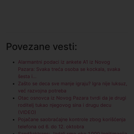
Povezane vesti:
Alarmantni podaci iz ankete A1 iz Novog
Pazara: Svaka treća osoba se kockala, svaka
šesta i…
Zašto se deca sve manje igraju? Igra nije luksuz,
već razvojna potreba
Otac osnovca iz Novog Pazara tvrdi da je drugi
roditelj tukao njegovog sina i drugu decu
(VIDEO)
Pojačane saobraćajne kontrole zbog korišćenja
telefona od 6. do 12. oktobra
Sandžaktrans: „Izdali smo oko 1.000 legitimacija