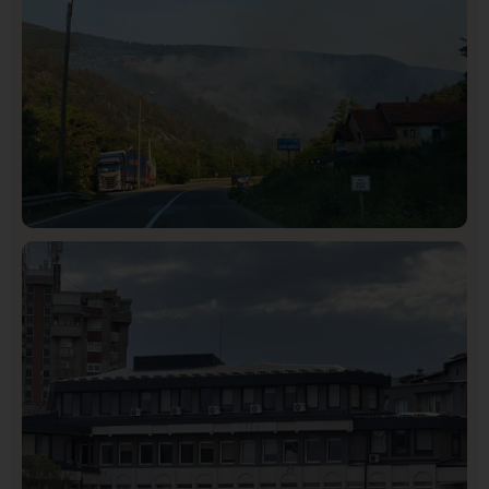
Društvo
Istaknuto
272
Požar od Magliča do Ušća, brda u plamenu –
vatrogasci na terenu