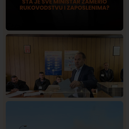
Društvo
Istaknuto
422
Lončar o Opštoj bolnici u Novom Pazaru: „Šta glumite?
Taksi stanicu?“
Istaknuto
Politika
326
Rasim Ljajić podneo ostavku na mesto predsednika
SDPS