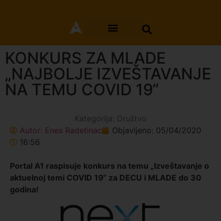
KONKURS ZA MLADE
„NAJBOLJE IZVEŠTAVANJE
NA TEMU COVID 19“
Kategorija:
Društvo
Autor:
Enes Radetinac
Objavljeno:
05/04/2020
16:56
Portal A1 raspisuje konkurs na temu „Izveštavanje o
aktuelnoj temi COVID 19“ za DECU i MLADE do 30
godina!