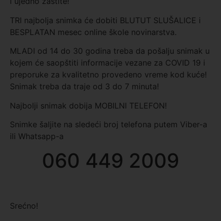
i ujedno zaštite!
TRI najbolja snimka će dobiti BLUTUT SLUŠALICE i
BESPLATAN mesec online škole novinarstva.
MLADI od 14 do 30 godina treba da pošalju snimak u
kojem će saopštiti informacije vezane za COVID 19 i
preporuke za kvalitetno provedeno vreme kod kuće!
Snimak treba da traje od 3 do 7 minuta!
Najbolji snimak dobija MOBILNI TELEFON!
Snimke šaljite na sledeći broj telefona putem Viber-a
ili Whatsapp-a
060 449 2009
Srećno!