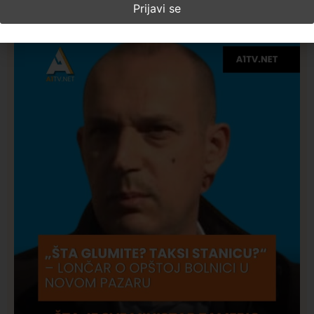
Najčitanije ove nedelje