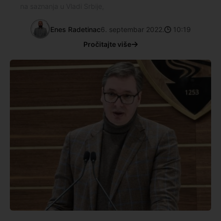
na saznanja u Vladi Srbije,
Enes Radetinac
6. septembar 2022.
10:19
Pročitajte više