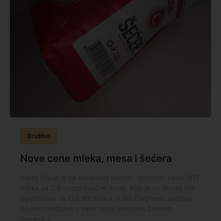
Društvo
Nove cene mleka, mesa i šećera
Vlada Srbije je na današnjoj sednici "odmrzla" cenu UHT
mleka sa 2,8 odsto mlečne masti, koja je do danas bila
ograničena na 128,99 dinara. Kako Euronews saznaje,
novom uredbom o visini cena osnovnih životnih
namirnica,