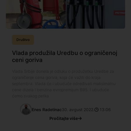
Društvo
Vlada produžila Uredbu o ograničenoj
ceni goriva
Vlada Srbije donela je odluku o produžetku Uredbe za
ograničenje cena goriva, koja će važiti do kraja
septembra. Vlada će i ubuduće određivati maksimalnu
cene dizela i benzina evropremijum B95. I ubuduće
ćemo svakog petka
Enes Radetinac
30. avgust 2022.
13:06
Pročitajte više