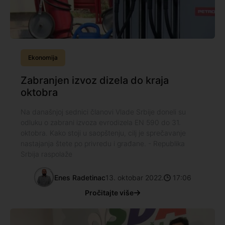
Ekonomija
Zabranjen izvoz dizela do kraja
oktobra
Na današnjoj sednici članovi Vlade Srbije doneli su
odluku o zabrani izvoza evrodizela EN 590 do 31.
oktobra. Kako stoji u saopštenju, cilj je sprečavanje
nastajanja štete po privredu i građane. - Republika
Srbija raspolaže
Enes Radetinac
13. oktobar 2022.
17:06
Pročitajte više