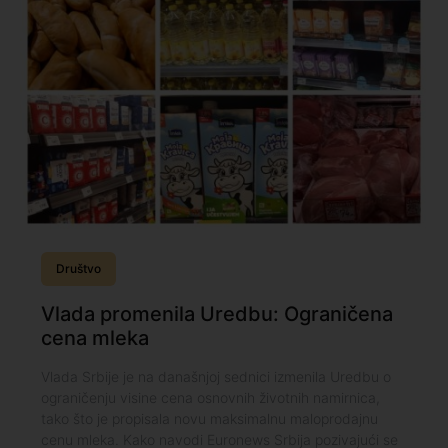
Društvo
Vlada promenila Uredbu: Ograničena
cena mleka
Vlada Srbije je na današnjoj sednici izmenila Uredbu o
ograničenju visine cena osnovnih životnih namirnica,
tako što je propisala novu maksimalnu maloprodajnu
cenu mleka. Kako navodi Euronews Srbija pozivajući se