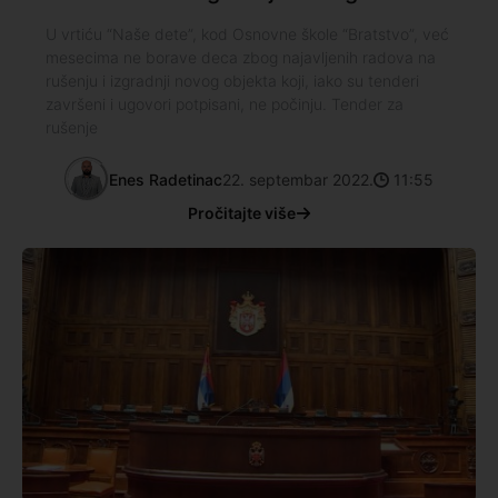
U vrtiću “Naše dete”, kod Osnovne škole “Bratstvo”, već
mesecima ne borave deca zbog najavljenih radova na
rušenju i izgradnji novog objekta koji, iako su tenderi
završeni i ugovori potpisani, ne počinju. Tender za
rušenje
Enes Radetinac
22. septembar 2022.
11:55
Pročitajte više