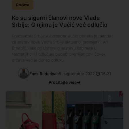
Društvo
Ko su sigurni članovi nove Vlade
Srbije: O njima je Vučić već odlučio
Predsednik Srbije Aleksandar Vučić dodelio je mandat
za sastav nove Vlade Srbije aktuelnoj premijerki, Ani
Brnabić. Iako po Ustavu o sastavu kabineta u
Nemanjinoj 11 odlučuje budući premijer, prvi čovek
države već je doneo odluku
Enes Radetinac
5. septembar 2022.
15:21
Pročitajte više