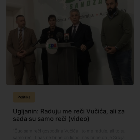
Politika
Ugljanin: Raduju me reči Vučića, ali za
sada su samo reči (video)
"Čuo sam reči gospodina Vučića i to me raduje, ali to su
samo reči. I nas ne brine on lično, nas brine da je Srbija