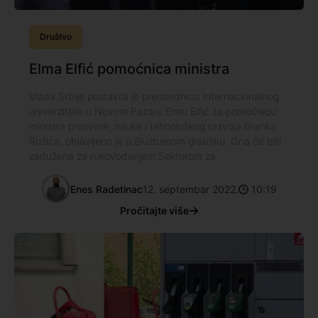
Društvo
Elma Elfić pomoćnica ministra
Vlada Srbije postavila je predsednicu Internacionalnog
univerziteta u Novom Pazaru Elmu Elfić za pomoćnicu
ministra prosvete, nauke i tehnološkog razvoja Branka
Ružića, objavljeno je u Službenom glasniku. Ona će biti
zadužena za rukovođenjem Sektorom za
Enes Radetinac
12. septembar 2022.
10:19
Pročitajte više