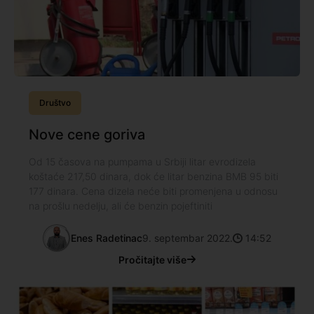
Društvo
Nove cene goriva
Od 15 časova na pumpama u Srbiji litar evrodizela
koštaće 217,50 dinara, dok će litar benzina BMB 95 biti
177 dinara. Cena dizela neće biti promenjena u odnosu
na prošlu nedelju, ali će benzin pojeftiniti
Enes Radetinac
9. septembar 2022.
14:52
Pročitajte više