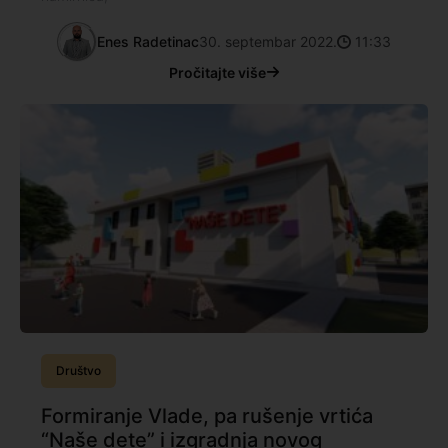
Enes Radetinac
30. septembar 2022.
11:33
Pročitajte više
Društvo
Formiranje Vlade, pa rušenje vrtića
“Naše dete” i izgradnja novog