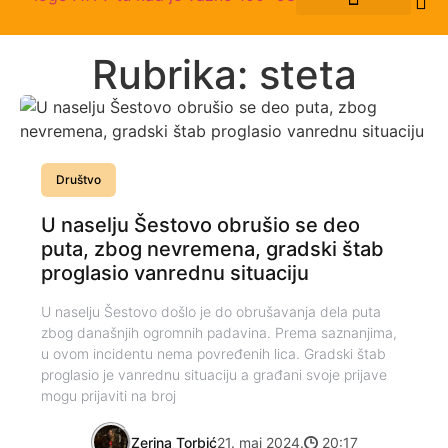
Rubrika: steta
Društvo
U naselju Šestovo obrušio se deo
puta, zbog nevremena, gradski štab
proglasio vanrednu situaciju
U naselju Šestovo došlo je do obrušavanja dela puta
zbog današnjih ogromnih padavina. Prema saznanjima,
u ovom incidentu nema povređenih lica. Gradski štab
proglasio je vanrednu situaciju a građani svoje prijave
mogu prijaviti na broj
Zerina Torbić
21. maj 2024.
20:17