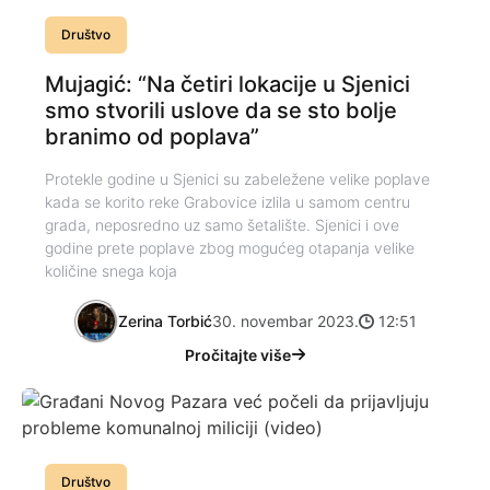
Društvo
Mujagić: “Na četiri lokacije u Sjenici
smo stvorili uslove da se sto bolje
branimo od poplava”
Protekle godine u Sjenici su zabeležene velike poplave
kada se korito reke Grabovice izlila u samom centru
grada, neposredno uz samo šetalište. Sjenici i ove
godine prete poplave zbog mogućeg otapanja velike
količine snega koja
Zerina Torbić
30. novembar 2023.
12:51
Pročitajte više
Društvo