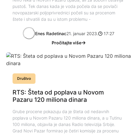
pustoš. Tek danas kada je voda počela da se povlači
novopazarski poljoprivrednici počeli su sa procenom
štete i shvatili da su u istom problemu -
Enes Radetinac
21. januar 2023.
17:27
Pročitajte više
Društvo
RTS: Šteta od poplava u Novom
Pazaru 120 miliona dinara
Grube procene pokazuju da je šteta od nedavnih
poplava u Novom Pazaru 120 miliona dinara, a u Tutinu
100 miliona, objavila je danas Radio televizija Srbije.
Grad Novi Pazar formirao je četiri komisije za procenu