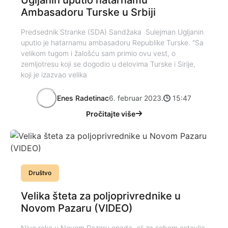
Ambasadoru Turske u Srbiji
Predsednik Stranke (SDA) Sandžaka Sulejman Ugljanin
uputio je hatarnamu ambasadoru Republike Turske. "Sa
velikom tugom i žalošću sam primio ovu vest, o
zemljotresu koji se dogodio u delovima Turske i Sirije,
koji je izazvao velika
Enes Radetinac
6. februar 2023.
15:47
Pročitajte više
Društvo
Velika šteta za poljoprivrednike u
Novom Pazaru (VIDEO)
Nivo reka u Novom Pazaru opada, ali za sobom ostavlja