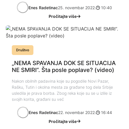
Enes Radetinac
25. novembar 2022.
10:40
Pročitajte više
Društvo
„NEMA SPAVANJA DOK SE SITUACIJA
NE SMIRI“. Šta posle poplave? (video)
Nakon obilnih padavina koje su pogodile Novi Pazar,
Rašku, Tutin i okolna mesta za građane tog dela Srbije
usledila je prava borba. Zbog reka koje su se u izlile iz
svojih korita, građani su već
Enes Radetinac
22. novembar 2022.
16:44
Pročitajte više