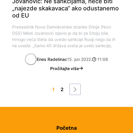
Jovanović: Ne sankcijama, neće biti
„najezde skakavaca“ ako odustanemo
od EU
Predsednik Nove Demokratske stranke Srbije (Novi
DSS) Miloš Jovanović izjavio je da bi za Srbiju bila
mnogo veća šteta da uvede sankcije Rusiji nego da ih
ne uvede. „Samo 40 država sveta je uvelo sankcije,
Enes Radetinac
15. jun 2022.
11:06
Pročitajte više
1
2
Početna