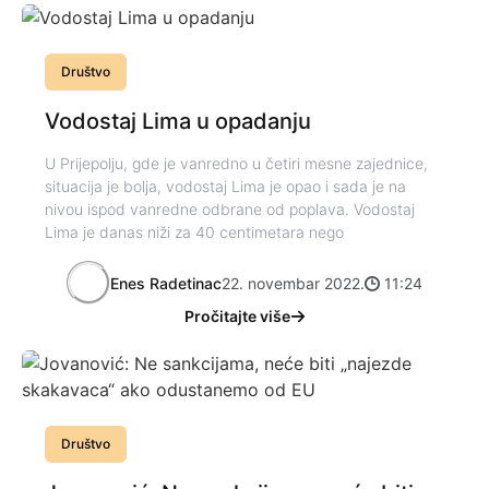
Društvo
Vodostaj Lima u opadanju
U Prijepolju, gde je vanredno u četiri mesne zajednice,
situacija je bolja, vodostaj Lima je opao i sada je na
nivou ispod vanredne odbrane od poplava. Vodostaj
Lima je danas niži za 40 centimetara nego
Enes Radetinac
22. novembar 2022.
11:24
Pročitajte više
Društvo