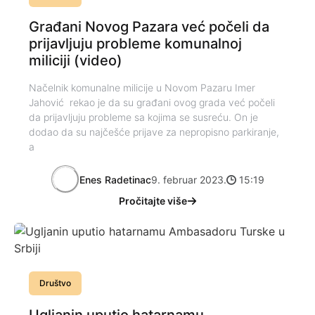
Građani Novog Pazara već počeli da
prijavljuju probleme komunalnoj
miliciji (video)
Načelnik komunalne milicije u Novom Pazaru Imer
Jahović rekao je da su građani ovog grada već počeli
da prijavljuju probleme sa kojima se susreću. On je
dodao da su najčešće prijave za nepropisno parkiranje,
a
Enes Radetinac
9. februar 2023.
15:19
Pročitajte više
Društvo
Ugljanin uputio hatarnamu