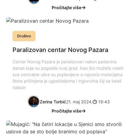
Pročitajte više
Društvo
Paralizovan centar Novog Pazara
Centar Novog Pazara je paralizovan nakon padavina
danas koje su pogodile ovaj grad. Kao što možete videti
sve centralne ulice su poplavljene a najveća materijalna
šteta pričinjena je ugostiteljoma i trgovcima čiji se lokali
nalaze
Zerina Torbić
21. maj 2024.
19:43
Pročitajte više