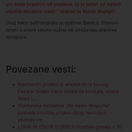
sto bolje branimo od poplava, to je jedan od velikih
uspeha aktuelne vlasti.” istakao je Munib Mujagić.
Ovaj tekst sufinansirala je opština Sjenica. Stavovi
izneti u ovom tekstu nužno ne izražavaju stavove
donatora.
Povezane vesti:
Alarmantni podaci iz ankete A1 iz Novog
Pazara: Svaka treća osoba se kockala, svaka
šesta i…
Građanska inicijativa „Ne damo Rogoznu“
podnela krivičnu prijavu zbog navoda o
ekološkom…
LOKALNI IZBORI U SRBIJI: Građani glasaju u 10