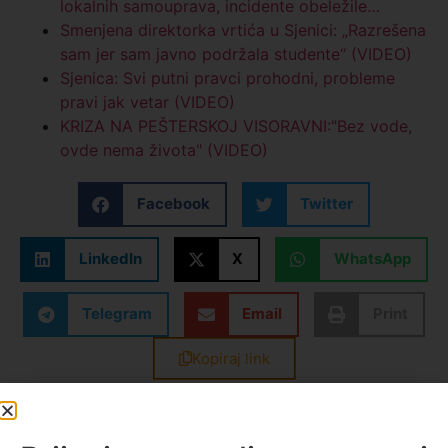
lokalnih samouprava, incidente obeležile…
Smenjena direktorka vrtića u Sjenici: „Razrešena
sam jer sam javno podržala studente“ (VIDEO)
Sjenica: Svi putni pravci prohodni, probleme
pravi jak vetar (VIDEO)
KRIZA NA PEŠTERSKOJ VISORAVNI:"Bez vode,
ovde nema života" (VIDEO)
Facebook
Twitter
LinkedIn
X
WhatsApp
Telegram
Email
Print
Kopiraj link
Oznake:
A1 vesti
,
gradjani
,
korito reka
,
poplave
,
sanacija
,
Sjenica
,
steta
,
vest dana