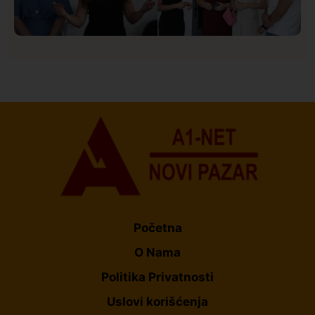
Društvo
Istaknuto
154
U Novom Pazaru počeo prvi HISBAS Neuro Kamp za
decu sa razvojnim izazovima
Početna
O Nama
Politika Privatnosti
Uslovi korišćenja