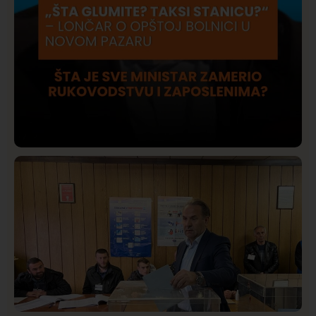
Društvo
Istaknuto
417
Lončar o Opštoj bolnici u Novom Pazaru: „Šta glumite?
Taksi stanicu?“