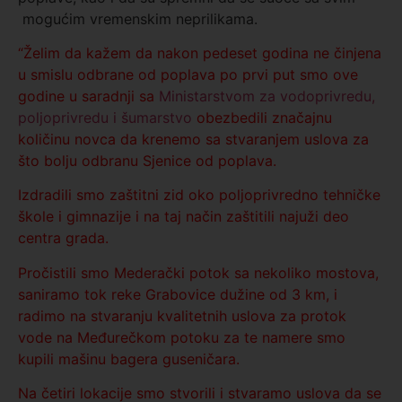
mogućim vremenskim neprilikama.
“Želim da kažem da nakon pedeset godina ne činjena
u smislu odbrane od poplava po prvi put smo ove
godine u saradnji sa
Ministarstvom za vodoprivredu,
poljoprivredu i šumarstvo
obezbedili značajnu
količinu novca da krenemo sa stvaranjem uslova za
što bolju odbranu Sjenice od poplava.
Izdradili smo zaštitni zid oko poljoprivredno tehničke
škole i gimnazije i na taj način zaštitili najuži deo
centra grada.
Pročistili smo Mederački potok sa nekoliko mostova,
saniramo tok reke Grabovice dužine od 3 km, i
radimo na stvaranju kvalitetnih uslova za protok
vode na Međurečkom potoku za te namere smo
kupili mašinu bagera guseničara.
Na četiri lokacije smo stvorili i stvaramo uslova da se