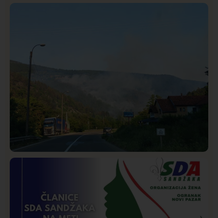
Istaknuto
Politika
322
Rasim Ljajić podneo ostavku na mesto predsednika
SDPS
Društvo
Istaknuto
268
Požar od Magliča do Ušća, brda u plamenu –
vatrogasci na terenu