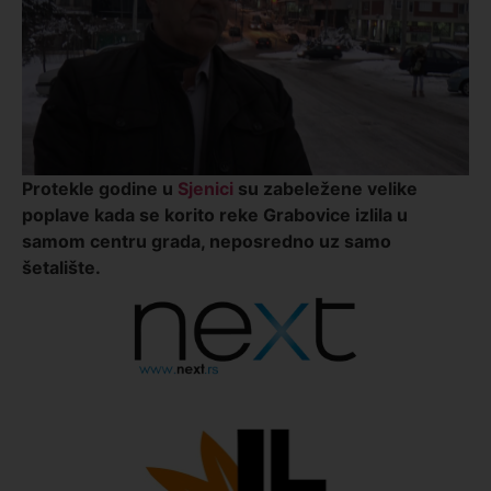
Protekle godine u
Sjenici
su zabeležene velike
poplave kada se korito reke Grabovice izlila u
samom centru grada, neposredno uz samo
šetalište.