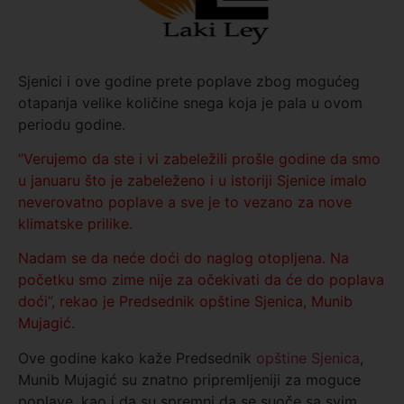
Sjenici i ove godine prete poplave zbog mogućeg
otapanja velike količine snega koja je pala u ovom
periodu godine.
”Verujemo da ste i vi zabeležili prošle godine da smo
u januaru što je zabeleženo i u istoriji Sjenice imalo
neverovatno poplave a sve je to vezano za nove
klimatske prilike.
Nadam se da neće doći do naglog otopljena. Na
početku smo zime nije za očekivati da će do poplava
doći”, rekao je Predsednik opštine Sjenica, Munib
Mujagić.
Ove godine kako kaže Predsednik
opštine Sjenica
,
Munib Mujagić su znatno pripremljeniji za moguce
poplave, kao i da su spremni da se suoče sa svim