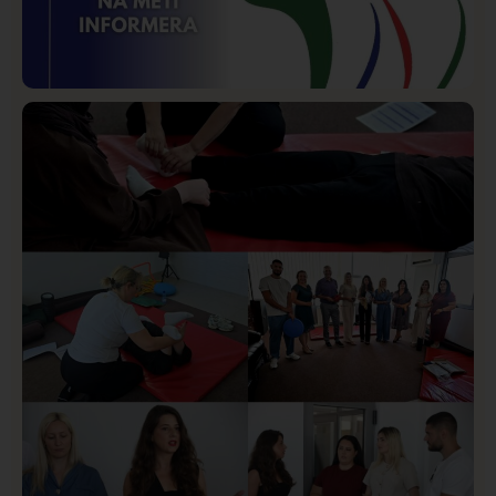
Istaknuto
Politika
170
Organizacija žena SDA Sandžaka osudila tekst
Informera o Anisi Fetahović i Adeli Melajac