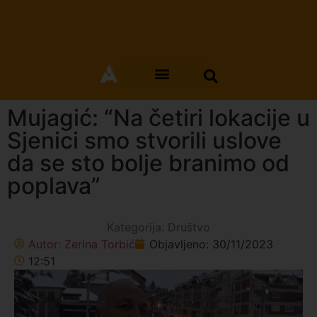
Mujagić: “Na četiri lokacije u
Sjenici smo stvorili uslove
da se sto bolje branimo od
poplava”
Kategorija:
Društvo
Autor:
Zerina Torbić
Objavljeno:
30/11/2023
12:51