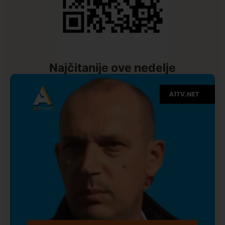
Najčitanije ove nedelje