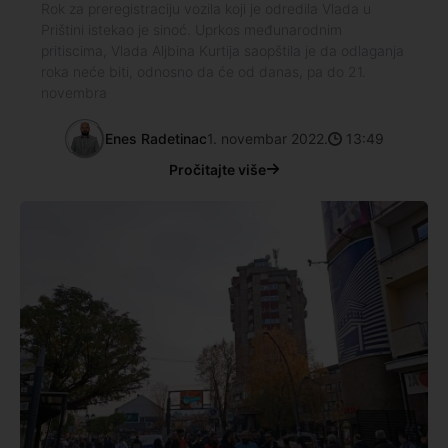
Rok za preregistraciju vozila koji je odredila Vlada u
Prištini istekao je sinoć. Uprkos međunarodnim
pritiscima, Vlada Aljbina Kurtija saopštila je da odlaganja
roka neće biti, odnosno da će od danas, pa do 21.
novembra
Enes Radetinac
1. novembar 2022.
13:49
Pročitajte više