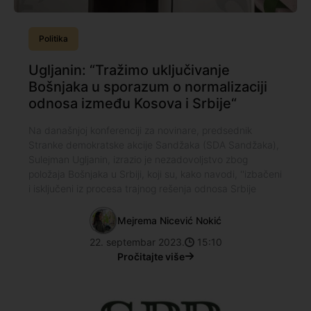
Politika
Ugljanin: “Tražimo uključivanje
Bošnjaka u sporazum o normalizaciji
odnosa između Kosova i Srbije“
Na današnjoj konferenciji za novinare, predsednik
Stranke demokratske akcije Sandžaka (SDA Sandžaka),
Sulejman Ugljanin, izrazio je nezadovoljstvo zbog
položaja Bošnjaka u Srbiji, koji su, kako navodi, ''izbačeni
i isključeni iz procesa trajnog rešenja odnosa Srbije
Mejrema Nicević Nokić
22. septembar 2023.
15:10
Pročitajte više