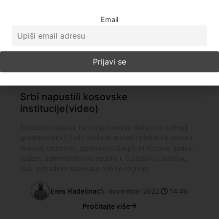
Email
Društvo
Srbi napustili kosovske
institucije(video)
Nepozive ostavke na svoje funkcije danas su podneli
gradonačelnici četiri većinski srpske opštine na severu
Kosova, odbornici, poslanici u Skupštini Kosova, sudije,
tužioci, administrativno osoblje u tužilaštvu i sudstvu,
kao i pripadnici Kosovske policije regiona
Enes Radetinac
5. novembar 2022.
14:48
Pročitajte više