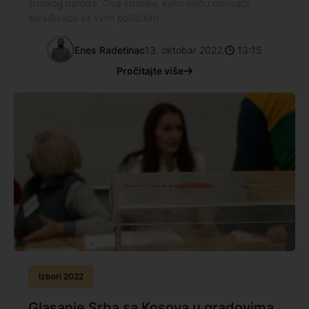
srpskog naroda. Ova stranka, kako ističu osnivači
sarađivaće sa svim političkim
Enes Radetinac
13. oktobar 2022.
13:15
Pročitajte više
Izbori 2022
Glasanje Srba sa Kosova u gradovima