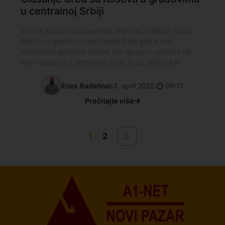
u centralnoj Srbiji
Srbi sa Kosova od otvaranja birališta u velikom broju
pristižu u gradove u centralnoj Srbiji gde su im
prebačena glasačka mesta. Oni glasaju u jednom od
četiri gradova u centralnoj Srbiji, te će, slično kao
Enes Radetinac
3. april 2022.
09:11
Pročitajte više
1
2