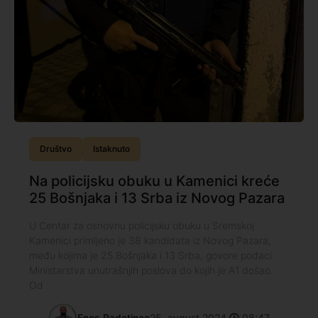
Društvo
Istaknuto
Na policijsku obuku u Kamenici kreće
25 Bošnjaka i 13 Srba iz Novog Pazara
U Centar za osnovnu policijsku obuku u Sremskoj
Kamenici primljeno je 38 kandidata iz Novog Pazara,
među kojima je 25 Bošnjaka i 13 Srba, govore podaci
Ministarstva unutrašnjih poslova do kojih je A1 došao.
Od
Enes Radetinac
25. avgust 2024.
08:47