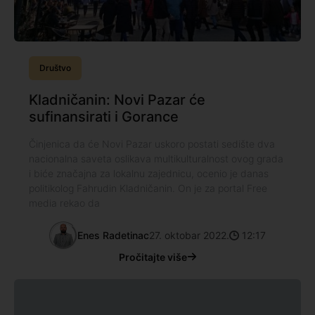
Društvo
Kladničanin: Novi Pazar će
sufinansirati i Gorance
Činjenica da će Novi Pazar uskoro postati sedište dva
nacionalna saveta oslikava multikulturalnost ovog grada
i biće značajna za lokalnu zajednicu, ocenio je danas
politikolog Fahrudin Kladničanin. On je za portal Free
media rekao da
Enes Radetinac
27. oktobar 2022.
12:17
Pročitajte više