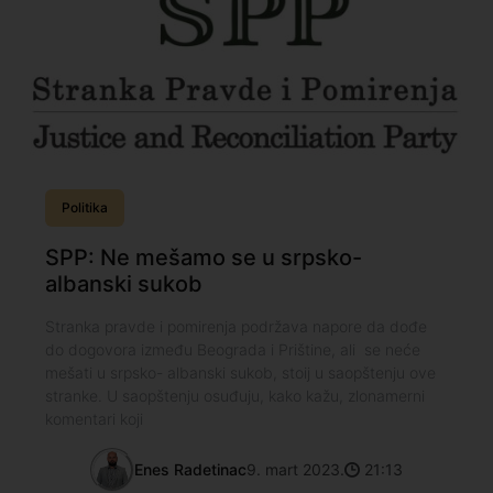
Politika
SPP: Ne mešamo se u srpsko-
albanski sukob
Stranka pravde i pomirenja podržava napore da dođe
do dogovora između Beograda i Prištine, ali se neće
mešati u srpsko- albanski sukob, stoij u saopštenju ove
stranke. U saopštenju osuđuju, kako kažu, zlonamerni
komentari koji
Enes Radetinac
9. mart 2023.
21:13