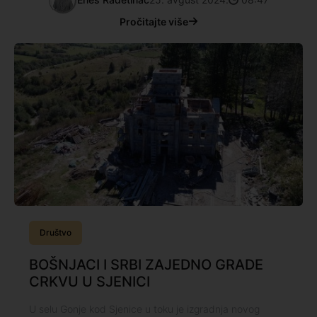
Pročitajte više
Društvo
BOŠNJACI I SRBI ZAJEDNO GRADE
CRKVU U SJENICI
U selu Gonje kod Sjenice u toku je izgradnja novog