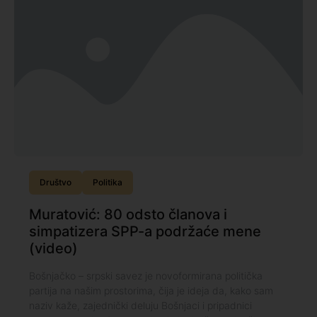
Društvo
Politika
Muratović: 80 odsto članova i
simpatizera SPP-a podržaće mene
(video)
Bošnjačko – srpski savez je novoformirana politička
partija na našim prostorima, čija je ideja da, kako sam
naziv kaže, zajednički deluju Bošnjaci i pripadnici