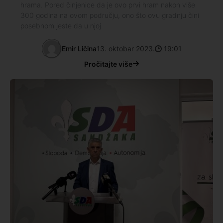
hrama. Pored činjenice da je ovo prvi hram nakon više
300 godina na ovom području, ono što ovu gradnju čini
posebnom jeste da u njoj
Emir Ličina
13. oktobar 2023.
19:01
Pročitajte više