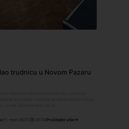
dao trudnicu u Novom Pazaru
icu u devetom mesecu trudnoće S.L. napao je
biila je dva ujeda. Incident se desio danas u krugu
. Iz ove ustanove kažu za A1,
ac
11. mart 2023.
20:05
Pročitajte više