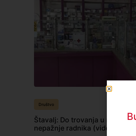
Društvo
B
Štavalj: Do trovanja u rudniku 
nepažnje radnika (video)