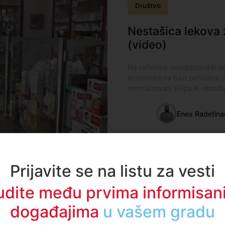
Društvo
Nestašica lekova
(video)
Na rafovima novopazarskih drž
antibiotika na bazi penicilina,
normalizovati. Ekipa A- istraživ
Enes Radetina
Prijavite se na listu za vesti
udite među prvima informisani
je došlo zbog
događajima
u regionu