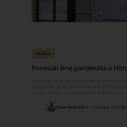
Društvo
Povećan broj pacijenata u Hitn
Novopazarska služba Hitne pomoći u kontinuitetu be
intervencija i za 24 sata lekari su imali 22 izlaska na
pacijenti se uglavnom lekarima ove službe javljaju i
Enes Radetinac
9. novembar 2022.