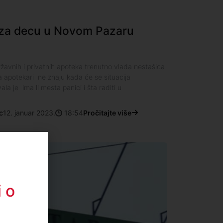
 za decu u Novom Pazaru
avnih i privatnih apoteka trenutno vlada nestašica
 a apotekari ne znaju kada će se situacija
ala je ima li mesta panici i šta raditi u
c
12. januar 2023.
18:54
Pročitajte više
 o