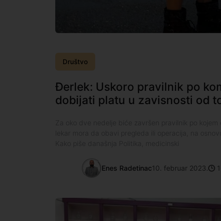
Društvo
Đerlek: Uskoro pravilnik po ko
dobijati platu u zavisnosti od t
Za oko dve nedelje biće završen pravilnik po kojem ć
lekar mora da obavi pregleda ili operacija, na osnov
Kako piše današnja Politika, medicinski
Enes Radetinac
10. februar 2023.
1