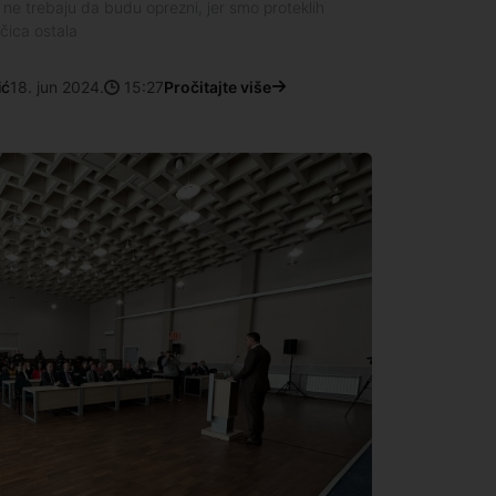
 ne trebaju da budu oprezni, jer smo proteklih
jčica ostala
ić
18. jun 2024.
15:27
Pročitajte više