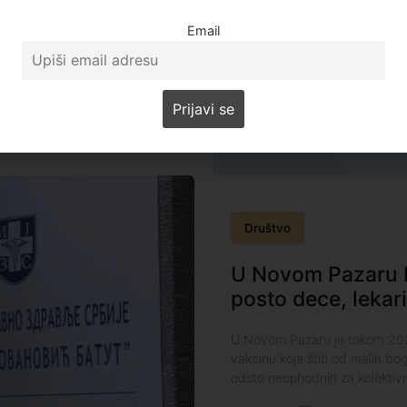
zdravstvenih problema. Do
Email
na i to usled, kako kažu
osleni Doma zdravlja u Sjenici
:27
Pročitajte više
Društvo
U Novom Pazaru M
posto dece, lekari
U Novom Pazaru je tokom 2021
vakcinu koja štiti od malih bogi
odsto neophodnih za kolektivn