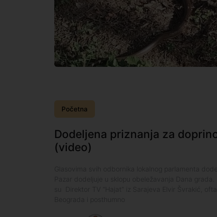
Početna
Dodeljena priznanja za dopri
(video)
Glasovima svih odbornika lokalnog parlamenta dode
Pazar dodeljuje u sklopu obeležavanja Dana grada. 
su Direktor TV “Hajat” iz Sarajeva Elvir Švrakić, oft
Beograda i posthumno