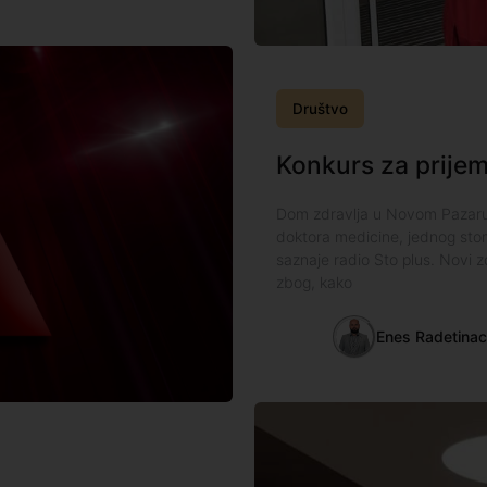
Društvo
Konkurs za prije
Dom zdravlja u Novom Pazaru 
doktora medicine, jednog stom
saznaje radio Sto plus. Novi 
zbog, kako
Enes Radetina