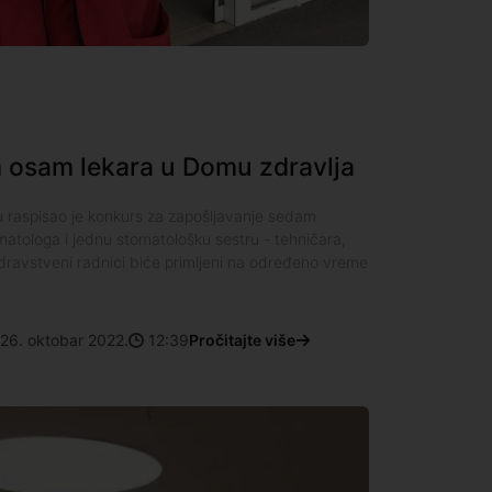
m osam lekara u Domu zdravlja
raspisao je konkurs za zapošljavanje sedam
atologa i jednu stomatološku sestru - tehničara,
zdravstveni radnici biće primljeni na određeno vreme
c
26. oktobar 2022.
12:39
Pročitajte više