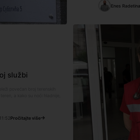
Enes Radetin
oj službi
leži povećan broj terenskih
 teren, a kako su noći hladnije,
11:52
Pročitajte više