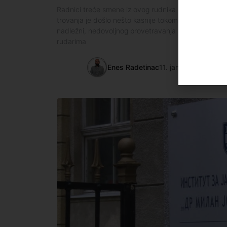
Radnici treće smene iz ovog rudnika izašli su bez 
trovanja je došlo nešto kasnije tokom jučerašnjeg da
nadležni, nedovoljnog provetravanja prostorija. Zap
rudarima
Enes Radetinac
11. januar 2023.
22