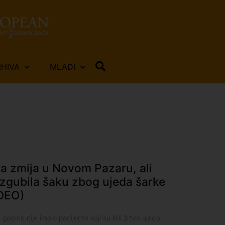
RHIVA
MLADI
a zmija u Novom Pazaru, ali
izgubila šaku zbog ujeda šarke
IDEO)
dine nije imalo pacijente koji su bili žrtve ujeda