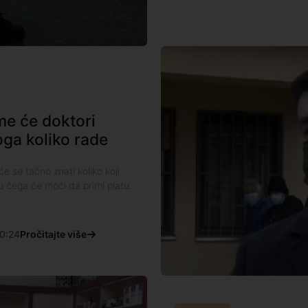
me će doktori
oga koliko rade
e se tačno znati koliko koji
u čega će moći da primi platu.
0:24
Pročitajte više