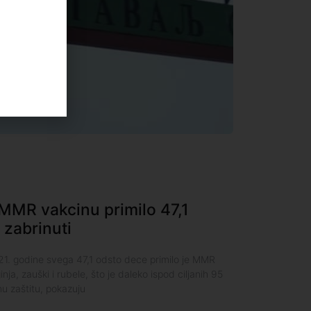
MR vakcinu primilo 47,1
 zabrinuti
. godine svega 47,1 odsto dece primilo je MMR
nja, zauški i rubele, što je daleko ispod ciljanih 95
u zaštitu, pokazuju