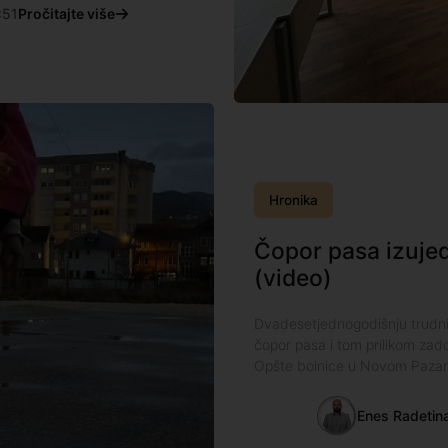
:51
Pročitajte više
Hronika
Čopor pasa izuje
(video)
Dvadesetjednogodišnju trudn
čopor pasa i tom prilikom zado
Opšte bolnice u Novom Pazaru
Enes Radetin