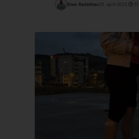
Enes Radetinac
20. april 2023.
11