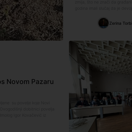
zmija, što ne znači da građani
godina imali slučaj da je devo
Zerina Torb
nos Novom Pazaru
ljene su povelje koje Novi
Ovogodišnji dobitnici povelja
almolog Igor Kovačević iz