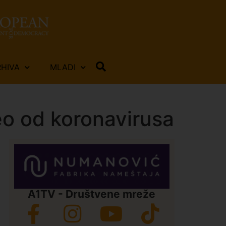
RHIVA
MLADI
leo od koronavirusa
A1TV - Društvene mreže