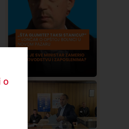
 o
Društvo
Istaknuto
411
Lončar o Opštoj bolnici u Novom
Pazaru: „Šta glumite? Taksi stanicu?“