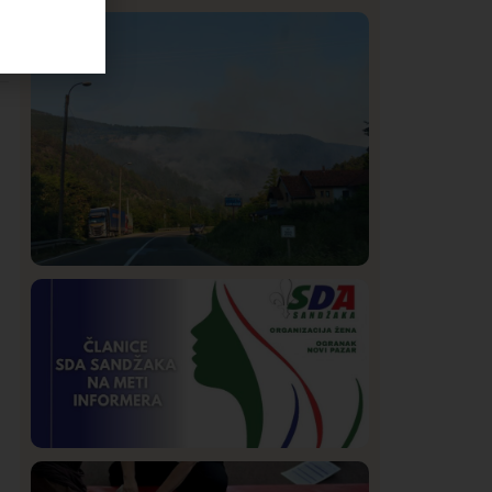
Istaknuto
Politika
321
Rasim Ljajić podneo ostavku na mesto
predsednika SDPS
Društvo
Istaknuto
261
Požar od Magliča do Ušća, brda u
plamenu – vatrogasci na terenu
Istaknuto
Politika
170