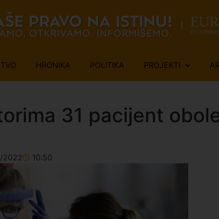
ŠTVO
HRONIKA
POLITIKA
PROJEKTI
A
atorima 31 pacijent obo
0/2022
10:50