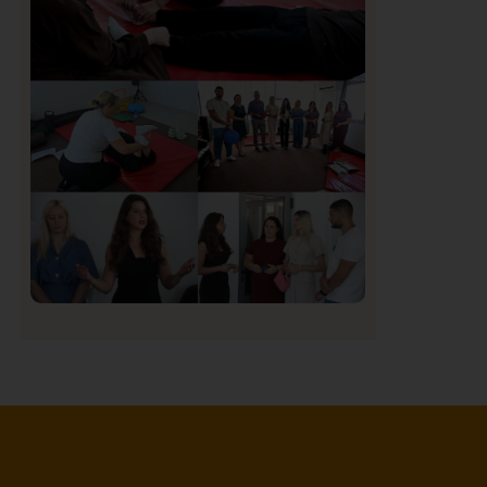
Organizacija žena SDA Sandžaka osudila
tekst Informera o Anisi Fetahović i Adeli
Melajac
Društvo
Istaknuto
151
U Novom Pazaru počeo prvi HISBAS
Neuro Kamp za decu sa razvojnim
izazovima