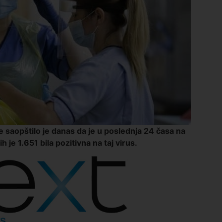
e saopštilo je danas da je u poslednja 24 časa na
 je 1.651 bila pozitivna na taj virus.