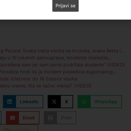
og Pazara: Svaka treća osoba se kockala, svaka šesta i…
aju u 10 lokalnih samouprava, incidente obeležile…
„Razrešena sam jer sam javno podržala studente“ (VIDEO)
rodica tvrdi da je incident posledica dugotrajnog…
rbije: Izlaznost do 16 časova visoka
adno vreme, šta se tačno menja? (VIDEO)
LinkedIn
X
WhatsApp
Email
Print
Kopiraj link