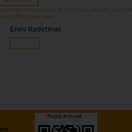
talozovani
,
korona
,
kovid 19
,
Novi Paza
,
pacijenti
,
pozitivni
,
atori
,
SRBIJA
,
vest dana
Enes Radetinac
Sve vesti
tna