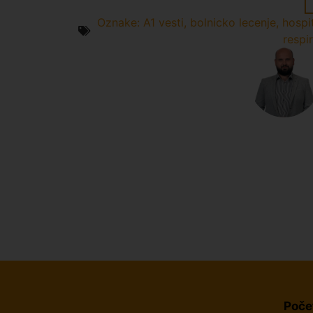
Oznake:
A1 vesti
,
bolnicko lecenje
,
hospi
respir
Poče