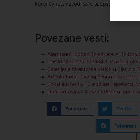
koronavirus, navodi se u saopštenju.
Povezane vesti:
Alarmantni podaci iz ankete A1 iz Nov
LOKALNI IZBORI U SRBIJI: Građani glas
Smenjena direktorka vrtića u Sjenici: 
Advokat oca osumnjičenog za napad: Po
Lokalni izbori u 10 opština i gradova S
Dom zdravlja u Novom Pazaru menja r
Facebook
Twitter
Telegram