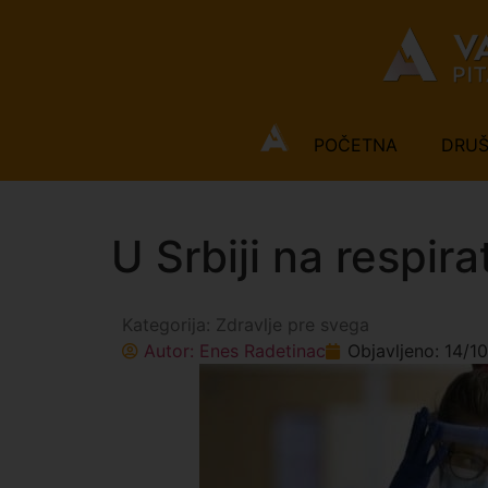
POČETNA
DRU
U Srbiji na respir
Kategorija:
Zdravlje pre svega
Autor:
Enes Radetinac
Objavljeno:
14/1