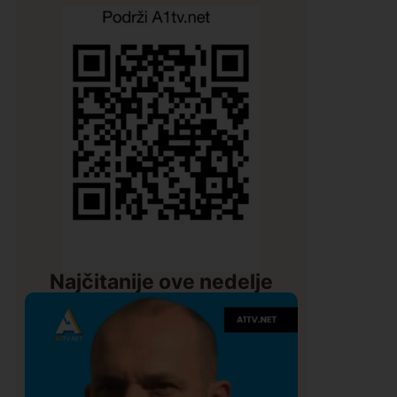
Najčitanije ove nedelje