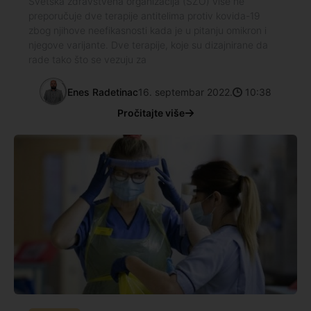
Svetska zdravstvena organizacija (SZO) više ne
preporučuje dve terapije antitelima protiv kovida-19
zbog njihove neefikasnosti kada je u pitanju omikron i
njegove varijante. Dve terapije, koje su dizajnirane da
rade tako što se vezuju za
Enes Radetinac
16. septembar 2022.
10:38
Pročitajte više