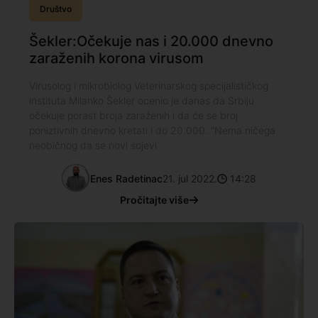
Društvo
Šekler:Očekuje nas i 20.000 dnevno
zaraženih korona virusom
Virusolog i mikrobiolog Veterinarskog specijalističkog
instituta Milanko Šekler ocenio je danas da Srbiju
očekuje porast broja zaraženih i da će se broj
poniztivnih dnevno kretati i do 20.000. “Nema ničega
neobičnog da se novi sojevi
Enes Radetinac
21. jul 2022.
14:28
Pročitajte više