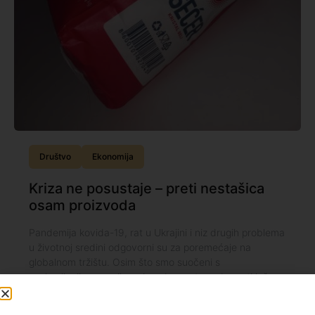
Društvo
Ekonomija
Kriza ne posustaje – preti nestašica
osam proizvoda
Pandemija kovida-19, rat u Ukrajini i niz drugih problema
u životnoj sredini odgovorni su za poremećaje na
globalnom tržištu. Osim što smo suočeni s
poskupljenjima raznih proizvoda, svetu sada preti još
jedan problem - nestašica.