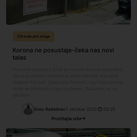
Zdravlje pre svega
Korona ne posustaje-čeka nas novi
talas
Trenutna situacija u Srbiji sa virusom korona nepovoljna,
izjavio je direktor Instituta za javno zdravlje Vojvodine
Vladimir Petrović. Kako kaže Petrović, novi talas korone
može se očekivati u toku ove jeseni. "Nalazimo se na
silaznom
Enes Radetinac
7. oktobar 2022.
09:20
Pročitajte više