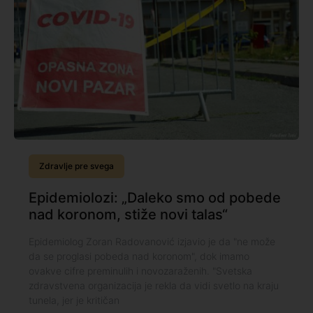
Zdravlje pre svega
Epidemiolozi: „Daleko smo od pobede
nad koronom, stiže novi talas“
Epidemiolog Zoran Radovanović izjavio je da "ne može
da se proglasi pobeda nad koronom", dok imamo
ovakve cifre preminulih i novozaraženih. "Svetska
zdravstvena organizacija je rekla da vidi svetlo na kraju
tunela, jer je kritičan