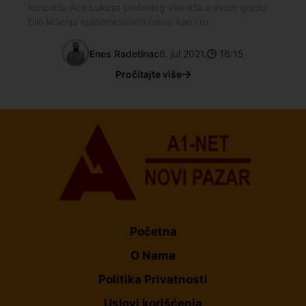
koncertu Ace Lukasa proteklog vikenda u ovom gradu
bilo kršenja epidemioloških mera, kao i to
Enes Radetinac
6. jul 2021.
16:15
Pročitajte više
Početna
O Nama
Politika Privatnosti
Uslovi korišćenja