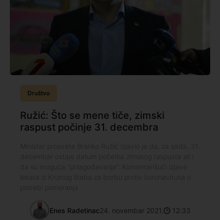
Društvo
Ružić: Što se mene tiče, zimski
raspust počinje 31. decembra
Ministar prosvete Branko Ružić izjavio je da, za sada, 31.
decembar ostaje datum početka zimskog raspusta ali i
da su moguća "prilagođavanja". Komentarišući izjave
lekara iz Kriznog štaba za borbu protiv koronavirusa o
potrebi pomeranja
Enes Radetinac
24. novembar 2021.
12:33