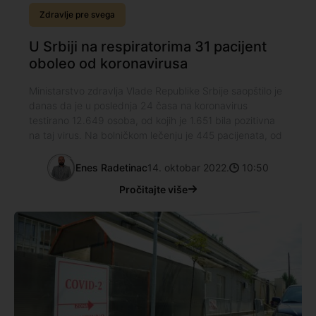
Zdravlje pre svega
U Srbiji na respiratorima 31 pacijent
oboleo od koronavirusa
Ministarstvo zdravlja Vlade Republike Srbije saopštilo je
danas da je u poslednja 24 časa na koronavirus
testirano 12.649 osoba, od kojih je 1.651 bila pozitivna
na taj virus. Na bolničkom lečenju je 445 pacijenata, od
Enes Radetinac
14. oktobar 2022.
10:50
Pročitajte više