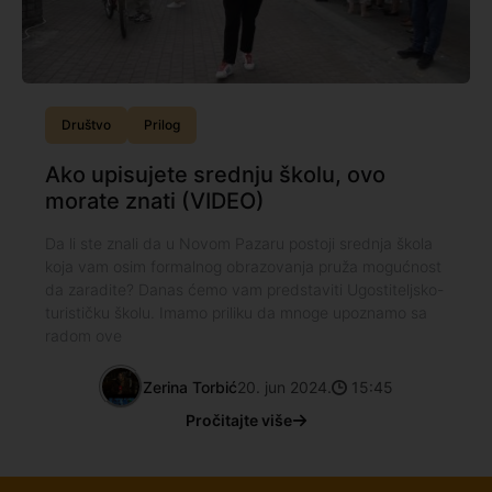
Društvo
Prilog
Ako upisujete srednju školu, ovo
morate znati (VIDEO)
Da li ste znali da u Novom Pazaru postoji srednja škola
koja vam osim formalnog obrazovanja pruža mogućnost
da zaradite? Danas ćemo vam predstaviti Ugostiteljsko-
turističku školu. Imamo priliku da mnoge upoznamo sa
radom ove
Zerina Torbić
20. jun 2024.
15:45
Pročitajte više