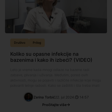
Društvo
Prilog
Koliko su opasne infekcije na
bazenima i kako ih izbeći? (VIDEO)
Leto je vreme kada mnogi odlaze na bazene radi
zabave, plivanja i uživanja. Međutim, pored ovih
aktivnosti, mogu se pojaviti i različite infekcije koje mogu
pokvariti letnje radosti. Kako se zaštititi i šta treba imati
Zerina Torbić
22. jul 2024.
14:57
Pročitajte više