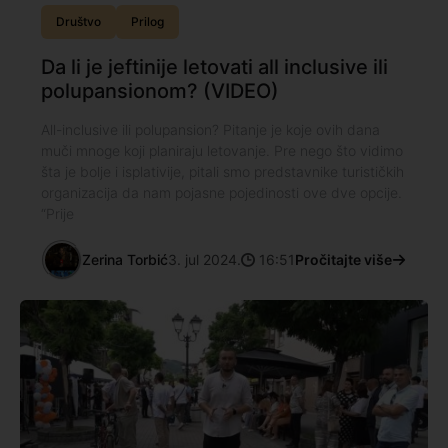
Društvo
Prilog
Da li je jeftinije letovati all inclusive ili
polupansionom? (VIDEO)
All-inclusive ili polupansion? Pitanje je koje ovih dana
muči mnoge koji planiraju letovanje. Pre nego što vidimo
šta je bolje i isplativije, pitali smo predstavnike turističkih
organizacija da nam pojasne pojedinosti ove dve opcije.
“Prije
Zerina Torbić
3. jul 2024.
16:51
Pročitajte više