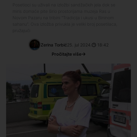
Posetioci su uživali na izložbi sandžačkih jela dok se
miris domaće pite širio prostorijama muzeja Ras u
Novom Pazaru na tribini "Tradicija i ukusi u Bininom
sahanu". Ova izložba privukla je veliki broj posetilaca,
pružajući
Zerina Torbić
25. jul 2024.
18:42
Pročitajte više