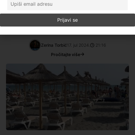
Edina Zećević je samo jedna od 400 Novopazaraca i
Novopazarski koji su, zahvaljujući filijali Nacionalne
službe u ovom gradu, pokrenuli svoj biznis ili će biti
radno angažovani. “Danas mi je baš značajan dan iz
razloga
Zerina Torbić
17. jul 2024.
21:16
Pročitajte više