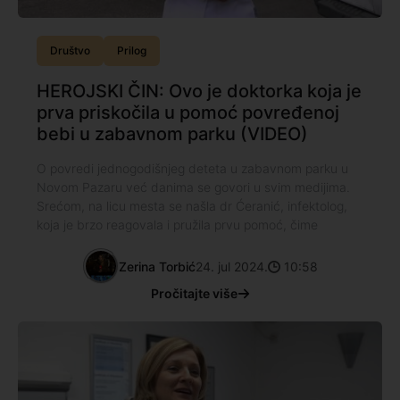
Društvo
Prilog
HEROJSKI ČIN: Ovo je doktorka koja je
prva priskočila u pomoć povređenoj
bebi u zabavnom parku (VIDEO)
O povredi jednogodišnjeg deteta u zabavnom parku u
Novom Pazaru već danima se govori u svim medijima.
Srećom, na licu mesta se našla dr Ćeranić, infektolog,
koja je brzo reagovala i pružila prvu pomoć, čime
Zerina Torbić
24. jul 2024.
10:58
Pročitajte više