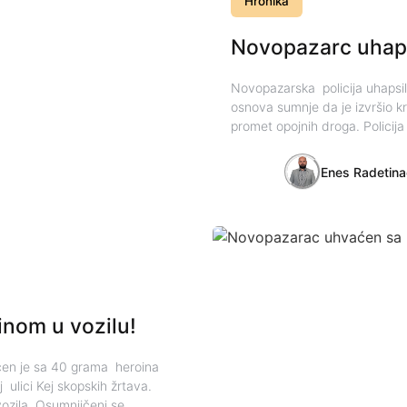
Hronika
Novopazarc uhap
Novopazarska policija uhapsil
osnova sumnje da je izvršio kr
promet opojnih droga. Policija
Enes Radetina
nom u vozilu!
ćen je sa 40 grama heroina
 ulici Kej skopskih žrtava.
ozila. Osumnjičeni se