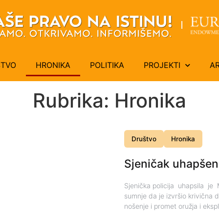
ŠTVO
HRONIKA
POLITIKA
PROJEKTI
A
Rubrika: Hronika
Društvo
Hronika
Sjeničak uhapšen 
Sjenička policija uhapsila je
sumnje da je izvršio krivična 
nošenje i promet oružja i ekspl