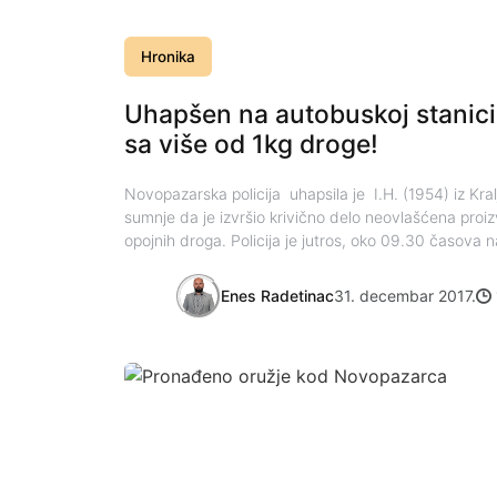
Hronika
Uhapšen na autobuskoj stanic
sa više od 1kg droge!
Novopazarska policija uhapsila je I.H. (1954) iz Kr
sumnje da je izvršio krivično delo neovlašćena proiz
opojnih droga. Policija je jutros, oko 09.30 časova n
Enes Radetinac
31. decembar 2017.