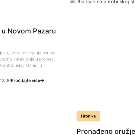
i u Novom Pazaru
aljeva, zbog postojanja osnova
vodnja i stavljanje u promet
a autobuskoj stanici u
12:06
Pročitajte više
Hronika
Pronađeno oružj