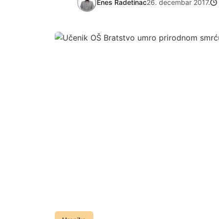
Enes Radetinac
26. decembar 2017.