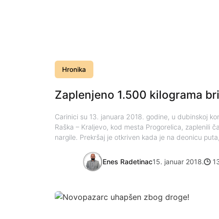
Hronika
Zaplenjeno 1.500 kilograma bri
Carinici su 13. januara 2018. godine, u dubinskoj ko
Raška – Kraljevo, kod mesta Progorelica, zaplenili č
nargile. Prekršaj je otkriven kada je na deonicu put
Enes Radetinac
15. januar 2018.
13