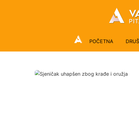
POČETNA
DRU