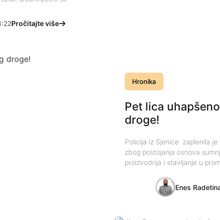
:22
Pročitajte više
Hronika
Pet lica uhapšeno 
droge!
Policija iz Sjenice zaplenila j
zbog postojanja osnova sumnje
proizvodnja i stavljanje u pr
Enes Radetin