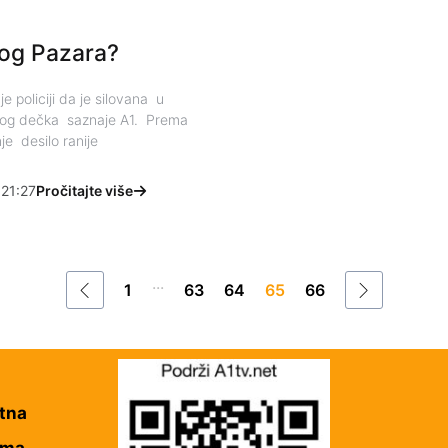
vog Pazara?
 policiji da je silovana u
vog dečka saznaje A1. Prema
je desilo ranije
21:27
Pročitajte više
...
1
63
64
65
66
tna