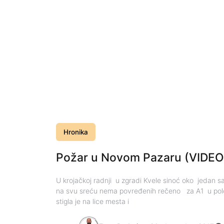
Hronika
Požar u Novom Pazaru (VIDEO
U krojačkoj radnji u zgradi Kvele sinoć oko jedan sa
na svu sreću nema povređenih rečeno za A1 u polcij
stigla je na lice mesta i