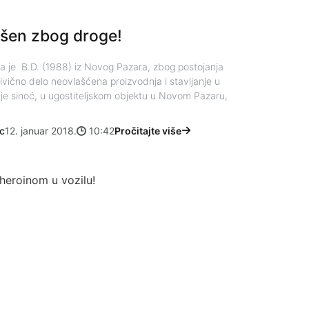
šen zbog droge!
a je B.D. (1988) iz Novog Pazara, zbog postojanja
ivično delo neovlašćena proizvodnja i stavljanje u
 je sinoć, u ugostiteljskom objektu u Novom Pazaru,
c
12. januar 2018.
10:42
Pročitajte više