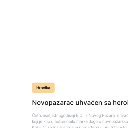
Hronika
Novopazarac uhvaćen sa heroi
Četrdesetjednogodišnji E.O. iz Novog Pazara uhva
koji je krio u automobilu marke Jugo u novopazarskoj
Kako A1 saznaje droga je pronađena u unutršnjosti v