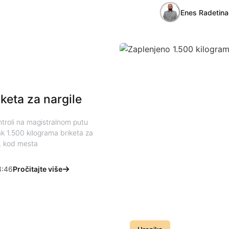
Enes Radetina
keta za nargile
ntroli na magistralnom putu
ak 1.500 kilograma briketa za
a, kod mesta
:46
Pročitajte više