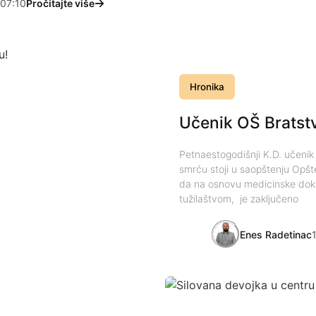
07:10
Pročitajte više
Hronika
Učenik OŠ Bratst
Petnaestogodišnji K.D. učeni
smrću stoji u saopštenju Opš
da na osnovu medicinske doku
tužilaštvom, je zaključeno
Enes Radetinac