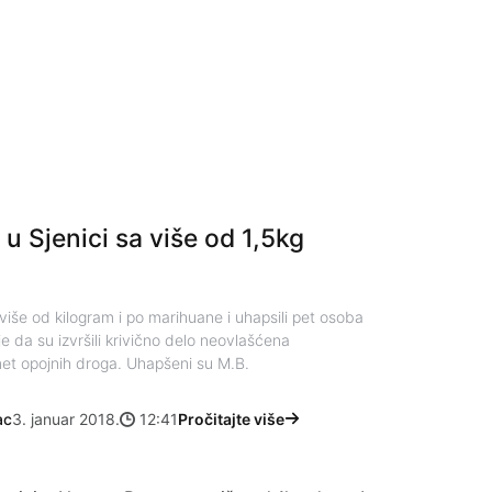
u Sjenici sa više od 1,5kg
e više od kilogram i po marihuane i uhapsili pet osoba
 da su izvršili krivično delo neovlašćena
omet opojnih droga. Uhapšeni su M.B.
ac
3. januar 2018.
12:41
Pročitajte više