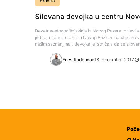
Hronika
Silovana devojka u centru No
Devetnaestogodišnjakinja iz Novog Pazara prijavila je
jednom hotelu u centru Novog Pazara od strane s
našim saznanjima , devojka je ispričala da se silovan
Enes Radetinac
18. decembar 2017.
Poče