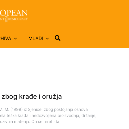
RHIVA
MLADI
zbog krađe i oružja
 M. M. (1999) iz Sjenice, zbog postojanja osnova
dela teška krađa i nedozvoljena proizvodnja, držanje,
ozivnih materija. On se tereti da