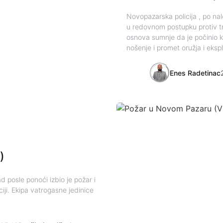
Novopazarska policija , po nal
u redovnom postupku protiv t
osnova sumnje da je počinio k
nošenje i promet oružja i eksp
Enes Radetinac
)
d posle ponoći izbio je požar i
i. Ekipa vatrogasne jedinice