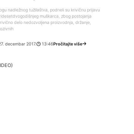
ogu nadležnog tužilaštva, podneli su krivičnu prijavu
ridesetdvogodišnjeg muškarca, zbog postojanja
rivično delo nedozvoljena proizvodnja, držanje,
lozivnih
27. decembar 2017.
13:46
Pročitajte više