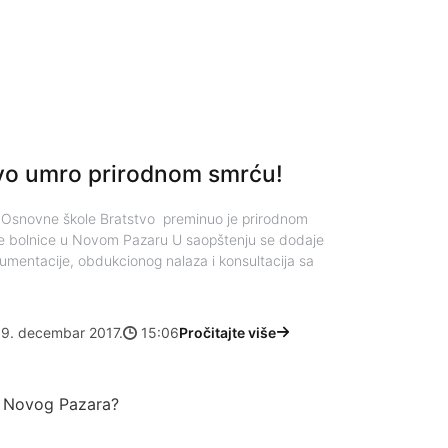
vo umro prirodnom smrću!
k Osnovne škole Bratstvo preminuo je prirodnom
te bolnice u Novom Pazaru U saopštenju se dodaje
mentacije, obdukcionog nalaza i konsultacija sa
19. decembar 2017.
15:06
Pročitajte više