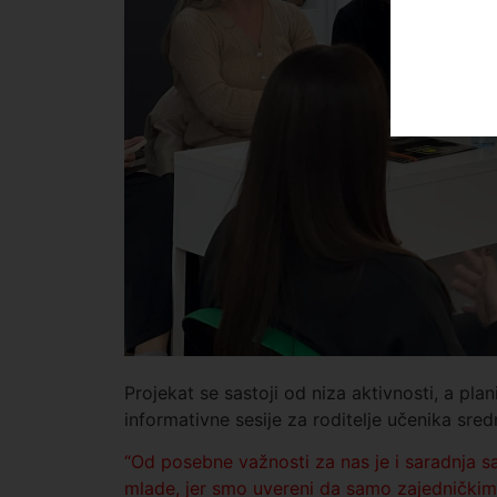
Projekat se sastoji od niza aktivnosti, a pla
informativne sesije za roditelje učenika sredn
“Od posebne važnosti za nas je i saradnja sa
mlade, jer smo uvereni da samo zajedničkim