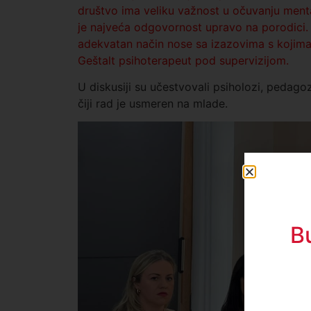
društvo ima veliku važnost u očuvanju mental
je najveća odgovornost upravo na porodici. V
adekvatan način nose sa izazovima s kojima 
Geštalt psihoterapeut pod supervizijom.
U diskusiji su učestvovali psiholozi, pedagoz
čiji rad je usmeren na mlade.
B