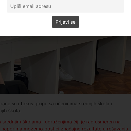
nirane su i fokus grupe sa učenicima srednjih škola i
jih škola.
 srednjim školama i udruženjima čiji je rad usmeren na
 naporima možemo postići značajne rezultate u rešavanju