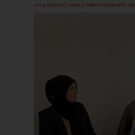
ovog izazova”, rekla je Milena Mutavdžić is