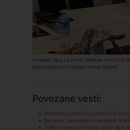
Projekat „Igra za život“ realizuje
udruženje
R
pokroviteljstvom Grada Novog Pazara.
Povezane vesti:
Alarmantni podaci iz ankete A1 iz Nov
Bez kose, odstranjene obe dojke, a jed
Zašto se deca sve manje igraju? Igra n