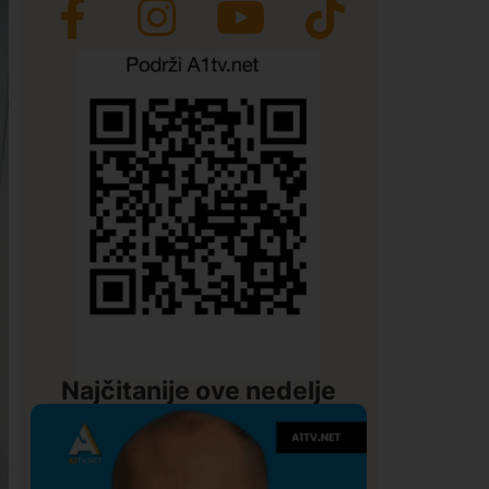
Najčitanije ove nedelje