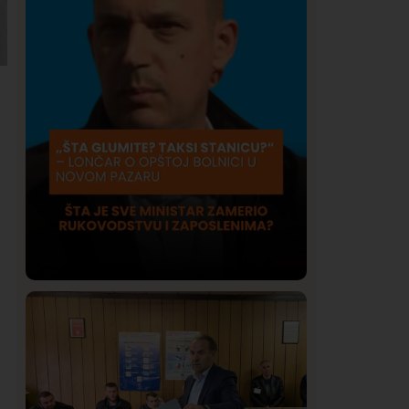
Društvo
Istaknuto
415
Lončar o Opštoj bolnici u Novom
Pazaru: „Šta glumite? Taksi stanicu?“