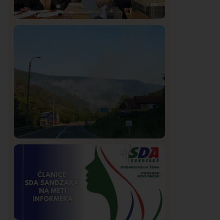
Istaknuto
Politika
321
Rasim Ljajić podneo ostavku na mesto
predsednika SDPS
Društvo
Istaknuto
265
Požar od Magliča do Ušća, brda u
plamenu – vatrogasci na terenu