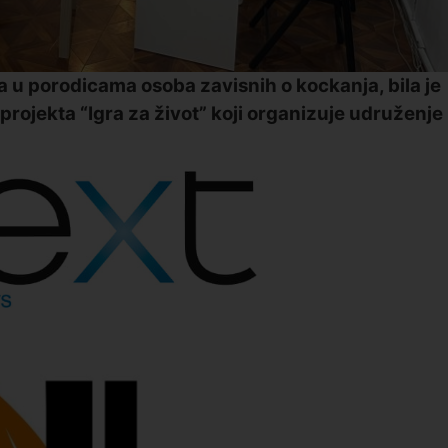
 u porodicama osoba zavisnih o kockanja, bila je
rojekta “Igra za život” koji organizuje udruženje