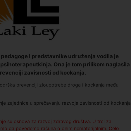
 pedagoge i predstavnike udruženja vodila je
 psihoterapeutkinja. Ona je tom prilikom naglasila
revenciji zavisnosti od kockanja.
„Podrška prevenciji zloupotrebe droga i kockanja među
čanje zajednice u sprečavanju razvoja zavisnosti od kockanja
nje su osnova za razvoj zdravog društva. U trci za
rimo da povedemo računa o onim nematerijalnim. Celo