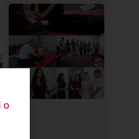
Istaknuto
Politika
170
Organizacija žena SDA Sandžaka osudila
tekst Informera o Anisi Fetahović i Adeli
Melajac
 o
Društvo
Istaknuto
154
U Novom Pazaru počeo prvi HISBAS
Neuro Kamp za decu sa razvojnim
izazovima