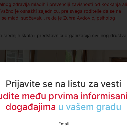
nog zdravlja mladih i prevenciji zavisnosti od kockanja ali
ažno je osnažiti zajednicu, pre svega roditelje da se na
se mladi suočavaju”, rekla je Zuhra Avdović, psiholog i
i srednjih škola i predstavnici organizacija civilnog društva
Prijavite se na listu za vesti
udite među prvima informisani
događajima
u regionu
Email