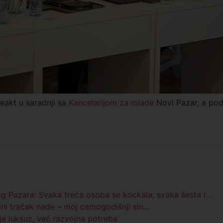
eakt u saradnji sa
Kancelarijom za mlade
Novi Pazar, a po
og Pazara: Svaka treća osoba se kockala, svaka šesta i…
ini tračak nade – moj osmogodišnji sin…
ije luksuz, već razvojna potreba