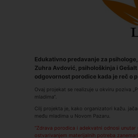
Edukativno predavanje za psihologe,
Zuhra Avdović, psihološkinja i Gešalt
odgovornost porodice kada je reč o p
Ovaj projekat se realizuje u okviru poziva 
mladima“.
Cilj projekta je, kako organizatori kažu. ja
među mladima u Novom Pazaru.
“Zdrava porodica i adekvatni odnosi unutar 
ostvarivanjem materijalnih potreba zanema