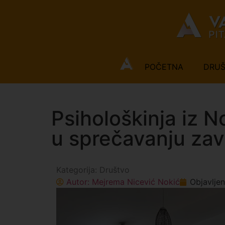
POČETNA
DRU
Psihološkinja iz N
u sprečavanju zav
Kategorija:
Društvo
Autor:
Mejrema Nicević Nokić
Objavlje