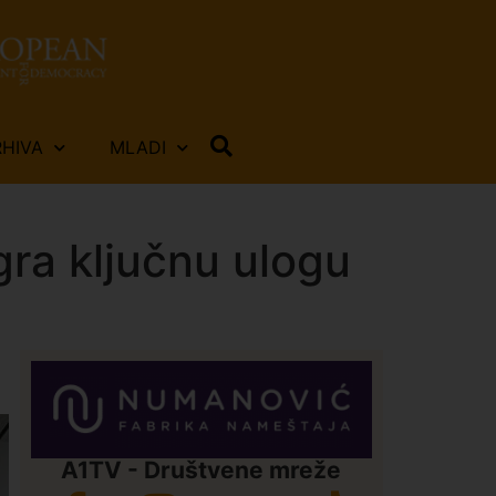
RHIVA
MLADI
gra ključnu ulogu
A1TV - Društvene mreže