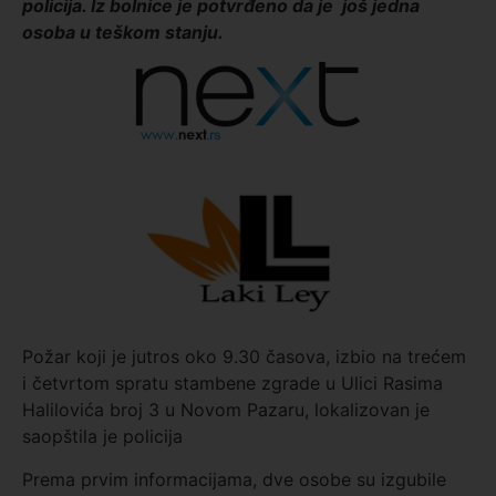
policija. Iz bolnice je potvrđeno da je još jedna
osoba u teškom stanju.
Požar koji je jutros oko 9.30 časova, izbio na trećem
i četvrtom spratu stambene zgrade u Ulici Rasima
Halilovića broj 3 u Novom Pazaru, lokalizovan je
saopštila je policija
Prema prvim informacijama, dve osobe su izgubile