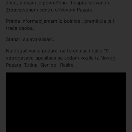
život, a osam je povređeno i hospitalizovano u
Zdravstvenom centru u Novom Pazaru.
Prema informacijamam iz bolnice , preminula je i
treća osoba.
Stanari su evakuisani.
Na dogašivanju požara, na terenu su i dalje 19
vatrogasaca-spasilaca sa sedam vozila iz Novog
Pazara, Tutina, Sjenice i Raške.