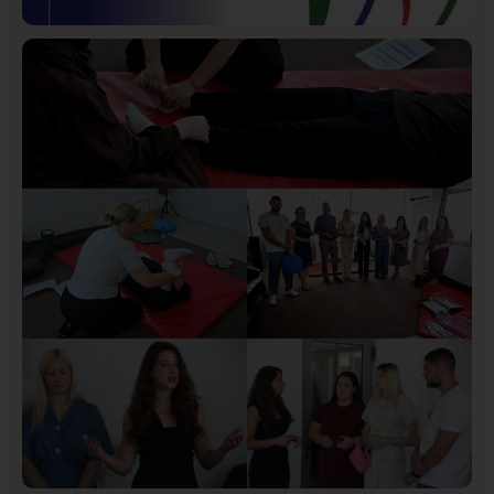
Istaknuto
Politika
172
Organizacija žena SDA Sandžaka osudila tekst
Informera o Anisi Fetahović i Adeli Melajac