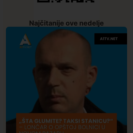
Najčitanije ove nedelje