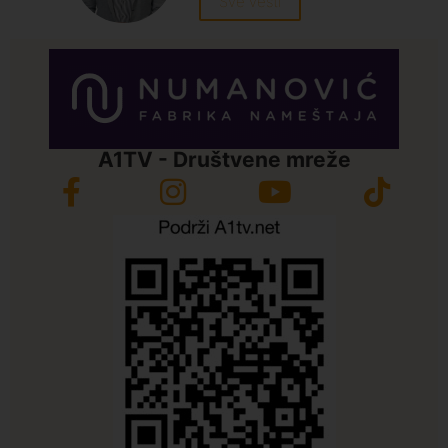
Sve vesti
A1TV - Društvene mreže