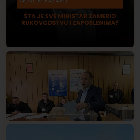
Društvo
Istaknuto
420
Lončar o Opštoj bolnici u Novom Pazaru: „Šta glumite?
Taksi stanicu?“
Istaknuto
Politika
325
Rasim Ljajić podneo ostavku na mesto predsednika