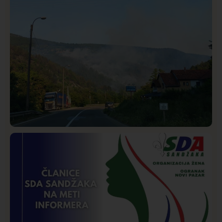
SDPS
Društvo
Istaknuto
271
Požar od Magliča do Ušća, brda u plamenu –
vatrogasci na terenu