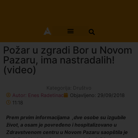
Požar u zgradi Bor u Novom
Pazaru, ima nastradalih!
(video)
Kategorija:
Društvo
Autor:
Enes Radetinac
Objavljeno:
29/09/2018
11:18
Prem prvim informacijama ,dve osobe su izgubile
život, a osam je povređeno i hospitalizovano u
Zdravstvenom centru u Novom Pazaru saopštila je