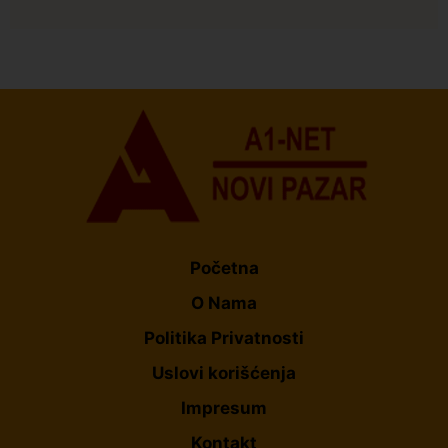
Društvo
Istaknuto
155
U Novom Pazaru počeo prvi HISBAS Neuro Kamp za
decu sa razvojnim izazovima
Početna
O Nama
Politika Privatnosti
Uslovi korišćenja
Impresum
Kontakt