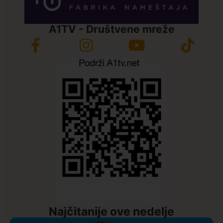
A1TV - Društvene mreže
Najčitanije ove nedelje