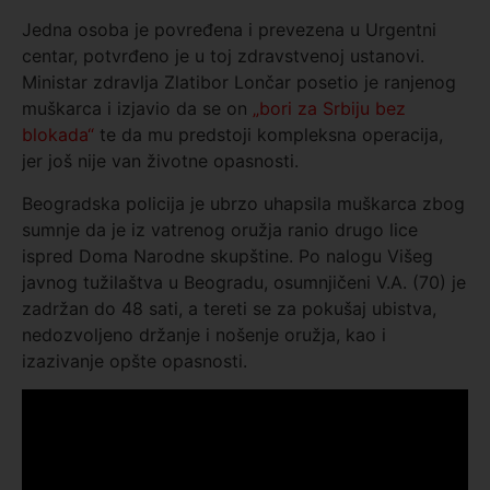
Jedna osoba je povređena i prevezena u Urgentni
centar, potvrđeno je u toj zdravstvenoj ustanovi.
Ministar zdravlja Zlatibor Lončar posetio je ranjenog
muškarca i izjavio da se on
„bori za Srbiju bez
blokada“
te da mu predstoji kompleksna operacija,
jer još nije van životne opasnosti.
Beogradska policija je ubrzo uhapsila muškarca zbog
sumnje da je iz vatrenog oružja ranio drugo lice
ispred Doma Narodne skupštine. Po nalogu Višeg
javnog tužilaštva u Beogradu, osumnjičeni V.A. (70) je
zadržan do 48 sati, a tereti se za pokušaj ubistva,
nedozvoljeno držanje i nošenje oružja, kao i
izazivanje opšte opasnosti.