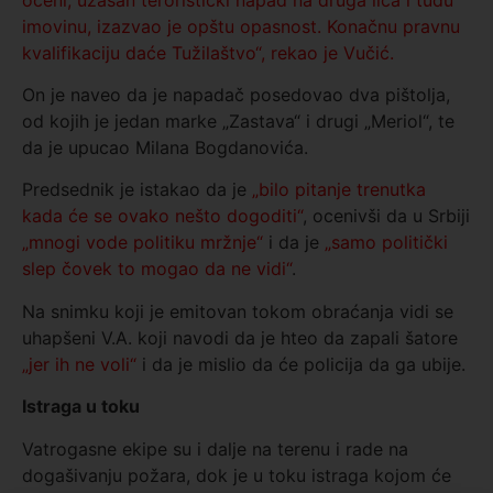
imovinu, izazvao je opštu opasnost. Konačnu pravnu
kvalifikaciju daće Tužilaštvo“, rekao je Vučić.
On je naveo da je napadač posedovao dva pištolja,
od kojih je jedan marke „Zastava“ i drugi „Meriol“, te
da je upucao Milana Bogdanovića.
Predsednik je istakao da je
„bilo pitanje trenutka
kada će se ovako nešto dogoditi“
, ocenivši da u Srbiji
„mnogi vode politiku mržnje“
i da je
„samo politički
slep čovek to mogao da ne vidi“
.
Na snimku koji je emitovan tokom obraćanja vidi se
uhapšeni V.A. koji navodi da je hteo da zapali šatore
„jer ih ne voli“
i da je mislio da će policija da ga ubije.
Istraga u toku
Vatrogasne ekipe su i dalje na terenu i rade na
dogašivanju požara, dok je u toku istraga kojom će