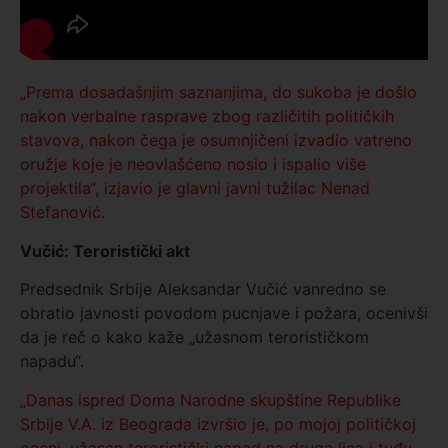
„Prema dosadašnjim saznanjima, do sukoba je došlo
nakon verbalne rasprave zbog različitih političkih
stavova, nakon čega je osumnjičeni izvadio vatreno
oružje koje je neovlašćeno nosio i ispalio više
projektila“, izjavio je glavni javni tužilac Nenad
Stefanović.
Vučić: Teroristički akt
Predsednik Srbije Aleksandar Vučić vanredno se
obratio javnosti povodom pucnjave i požara, ocenivši
da je reč o kako kaže „užasnom terorističkom
napadu“.
„Danas ispred Doma Narodne skupštine Republike
Srbije V.A. iz Beograda izvršio je, po mojoj političkoj
oceni, užasan teroristički napad na druga lica i tuđu