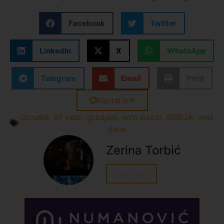
Facebook
Twitter
LinkedIn
X
WhatsApp
Telegram
Email
Print
Kopiraj link
Oznake:
A1 vesti
,
gradjani
,
novi pazar
,
SRBIJA
,
vest
dana
Zerina Torbić
Sve vesti