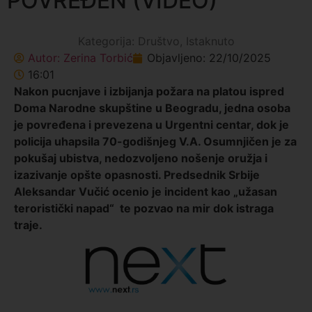
POVREĐEN (VIDEO)
Kategorija:
Društvo
,
Istaknuto
Autor:
Zerina Torbić
Objavljeno:
22/10/2025
16:01
Nakon pucnjave i izbijanja požara na platou ispred
Doma Narodne skupštine u Beogradu, jedna osoba
je povređena i prevezena u Urgentni centar, dok je
policija uhapsila 70-godišnjeg V.A. Osumnjičen je za
pokušaj ubistva, nedozvoljeno nošenje oružja i
izazivanje opšte opasnosti. Predsednik Srbije
Aleksandar Vučić ocenio je incident kao „užasan
teroristički napad“
te pozvao na mir dok istraga
traje.