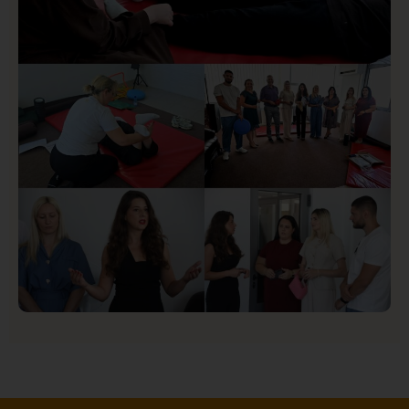
Društvo
Istaknuto
150
U Novom Pazaru počeo prvi HISBAS Neuro Kamp za
decu sa razvojnim izazovima