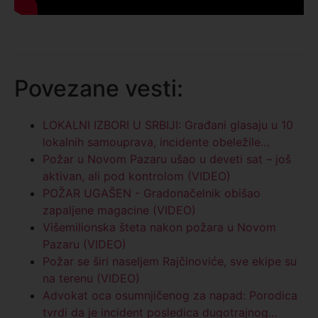
Povezane vesti:
LOKALNI IZBORI U SRBIJI: Građani glasaju u 10
lokalnih samouprava, incidente obeležile…
Požar u Novom Pazaru ušao u deveti sat – još
aktivan, ali pod kontrolom (VIDEO)
POŽAR UGAŠEN - Gradonačelnik obišao
zapaljene magacine (VIDEO)
Višemilionska šteta nakon požara u Novom
Pazaru (VIDEO)
Požar se širi naseljem Rajčinoviće, sve ekipe su
na terenu (VIDEO)
Advokat oca osumnjičenog za napad: Porodica
tvrdi da je incident posledica dugotrajnog…