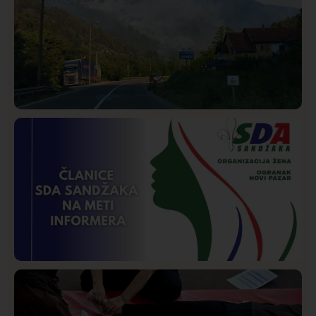
Društvo
Istaknuto
205
Požar od Magliča do Ušća, brda u plamenu –
vatrogasci na terenu
Istaknuto
Politika
169
Organizacija žena SDA Sandžaka osudila tekst
Informera o Anisi Fetahović i Adeli Melajac