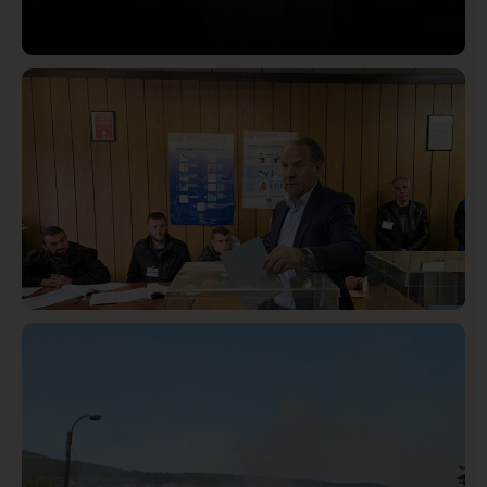
Društvo
Istaknuto
409
Lončar o Opštoj bolnici u Novom Pazaru: „Šta glumite?
Taksi stanicu?“
Istaknuto
Politika
319
Rasim Ljajić podneo ostavku na mesto predsednika
SDPS