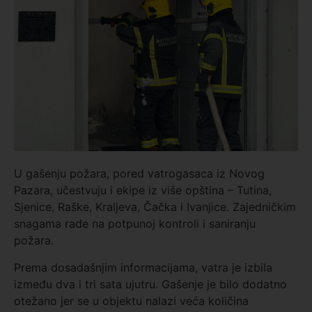
U gašenju požara, pored vatrogasaca iz Novog
Pazara, učestvuju i ekipe iz više opština – Tutina,
Sjenice, Raške, Kraljeva, Čačka i Ivanjice. Zajedničkim
snagama rade na potpunoj kontroli i saniranju
požara.
Prema dosadašnjim informacijama, vatra je izbila
između dva i tri sata ujutru. Gašenje je bilo dodatno
otežano jer se u objektu nalazi veća količina