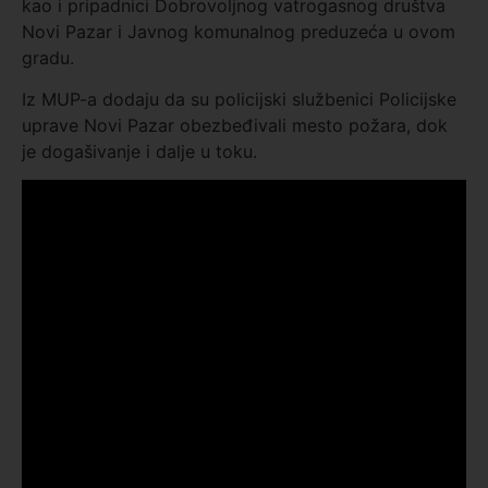
kao i pripadnici Dobrovoljnog vatrogasnog društva
Novi Pazar i Javnog komunalnog preduzeća u ovom
gradu.
Iz MUP-a dodaju da su policijski službenici Policijske
uprave Novi Pazar obezbeđivali mesto požara, dok
je dogašivanje i dalje u toku.