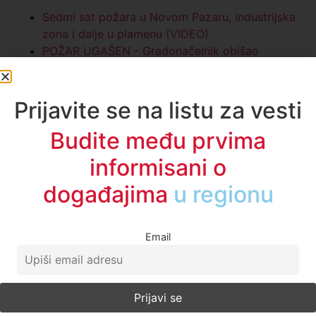
Sedmi sat požara u Novom Pazaru, industrijska
zona i dalje u plamenu (VIDEO)
POŽAR UGAŠEN - Gradonačelnik obišao
zapaljene magacine (VIDEO)
Višemilionska šteta nakon požara u Novom
Pazaru (VIDEO)
Požar se širi naseljem Rajčinoviće, sve ekipe su
na terenu (VIDEO)
Požar u Novom Pazaru još uvek nije lokalizovan
(VIDEO)
Veliki požar u industrijskoj zoni u Novom Pazaru
Facebook
Twitter
LinkedIn
X
WhatsApp
Telegram
Email
Print