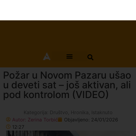
Požar u Novom Pazaru ušao
u deveti sat – još aktivan, ali
pod kontrolom (VIDEO)
Kategorija:
Društvo
,
Hronika
,
Istaknuto
Autor:
Zerina Torbić
Objavljeno:
24/01/2026
12:27