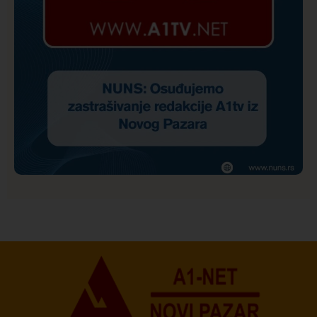
Društvo
Istaknuto
160
NUNS: Osuđujemo zastrašivanje redakcije A1tv iz
Novog Pazara