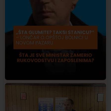
Društvo
Istaknuto
421
Lončar o Opštoj bolnici u Novom Pazaru: „Šta glumite?
Taksi stanicu?“