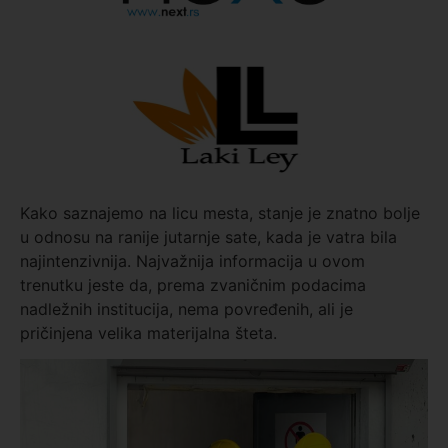
Kako saznajemo na licu mesta, stanje je znatno bolje
u odnosu na ranije jutarnje sate, kada je vatra bila
najintenzivnija. Najvažnija informacija u ovom
trenutku jeste da, prema zvaničnim podacima
nadležnih institucija, nema povređenih, ali je
pričinjena velika materijalna šteta.