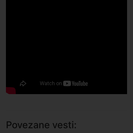
Prijavite se na listu za vesti
Budite među prvima
informisani o
događajima
u regionu
Email
Povezane vesti: