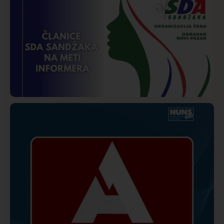
Društvo
Istaknuto
272
Požar od Magliča do Ušća, brda u plamenu –
vatrogasci na terenu
Istaknuto
Politika
172
Organizacija žena SDA Sandžaka osudila tekst
Informera o Anisi Fetahović i Adeli Melajac