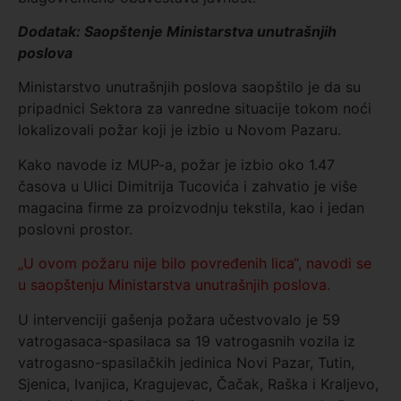
Dodatak: Saopštenje Ministarstva unutrašnjih
poslova
Ministarstvo unutrašnjih poslova saopštilo je da su
pripadnici Sektora za vanredne situacije tokom noći
lokalizovali požar koji je izbio u Novom Pazaru.
Kako navode iz MUP-a, požar je izbio oko 1.47
časova u Ulici Dimitrija Tucovića i zahvatio je više
magacina firme za proizvodnju tekstila, kao i jedan
poslovni prostor.
„U ovom požaru nije bilo povređenih lica“, navodi se
u saopštenju Ministarstva unutrašnjih poslova.
U intervenciji gašenja požara učestvovalo je 59
vatrogasaca-spasilaca sa 19 vatrogasnih vozila iz
vatrogasno-spasilačkih jedinica Novi Pazar, Tutin,
Sjenica, Ivanjica, Kragujevac, Čačak, Raška i Kraljevo,