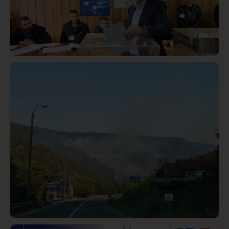
Istaknuto
Politika
326
Rasim Ljajić podneo ostavku na mesto predsednika
SDPS