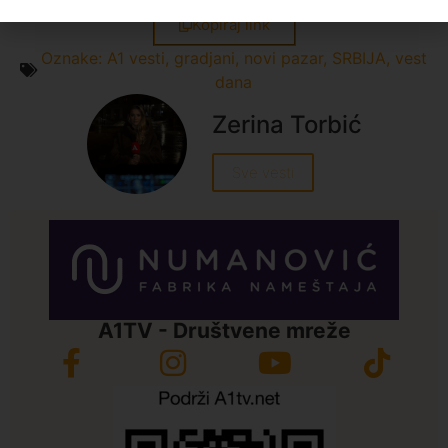
Kopiraj link
Oznake:
A1 vesti
,
gradjani
,
novi pazar
,
SRBIJA
,
vest
dana
Zerina Torbić
Sve vesti
A1TV - Društvene mreže