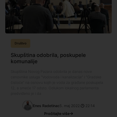
Društvo
Skupština odobrila, poskupele
komunalije
Skupština Novog Pazara odobrila je danas nove
cenovnike usluga “Vodovoda i kanalizacije” i “Gradske
čistoće” na osnovu kojih je voda za građane poskupela
12, a smeće 17 odsto. Odlukom lokalnog parlamenta
predviđeno je i da
Enes Radetinac
5. maj 2022.
22:14
Pročitajte više