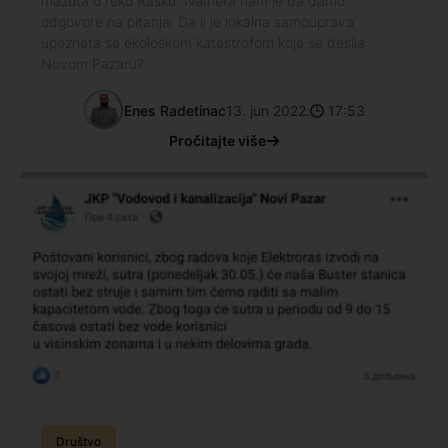
mazuta u reku Rašku. Namera nam je da damo
odgovore na pitanja: Da li je lokalna samouprava
upoznata sa ekološkom katastrofom koja se desila
Novom Pazaru?
Enes Radetinac
13. jun 2022.
17:53
Pročitajte više
Društvo