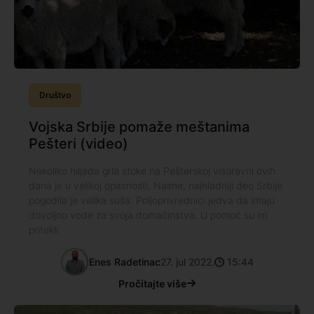
Društvo
Vojska Srbije pomaže meštanima
Pešteri (video)
Nekoliko hiljada grla stoke na Pešterskoj visoravni ovih
dana je u velikoj opasnosti. Naime, najhladniji deo Srbije
pogodila je velika suša. Poljoprivrednici jedva da imaju
dovoljno vode za svoja domaćinstva. U pomoć su im
pritekli
Enes Radetinac
27. jul 2022.
15:44
Pročitajte više