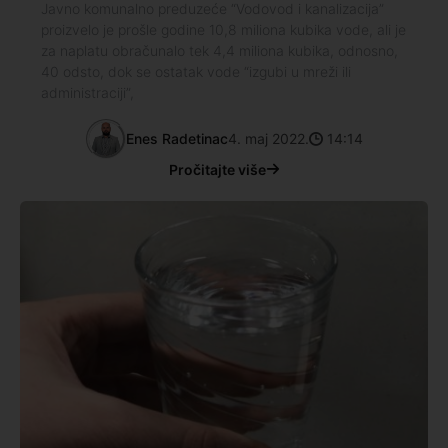
Javno komunalno preduzeće “Vodovod i kanalizacija”
proizvelo je prošle godine 10,8 miliona kubika vode, ali je
za naplatu obračunalo tek 4,4 miliona kubika, odnosno,
40 odsto, dok se ostatak vode “izgubi u mreži ili
administraciji”,
Enes Radetinac
4. maj 2022.
14:14
Pročitajte više