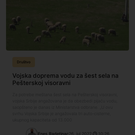
Društvo
Vojska doprema vodu za šest sela na
Pešterskoj visoravni
Za potrebe meštana šest sela na Pešterskoj visoravni,
vojska Srbije angažovana je da obezbedi pijaću vodu,
saopšteno je danas iz Ministarstva odbrane. „U ovu
svrhu Vojska Srbije je angažovala tri auto-cisterne,
ukupnog kapaciteta od 13.000
Enes Radetinac
26. jul 2022.
10:26