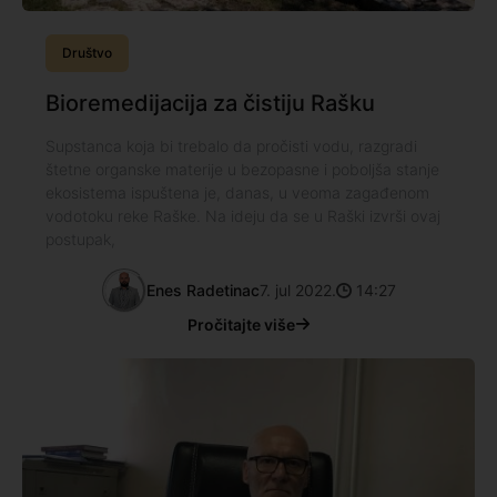
Društvo
Bioremedijacija za čistiju Rašku
Supstanca koja bi trebalo da pročisti vodu, razgradi
štetne organske materije u bezopasne i poboljša stanje
ekosistema ispuštena je, danas, u veoma zagađenom
vodotoku reke Raške. Na ideju da se u Raški izvrši ovaj
postupak,
Enes Radetinac
7. jul 2022.
14:27
Pročitajte više