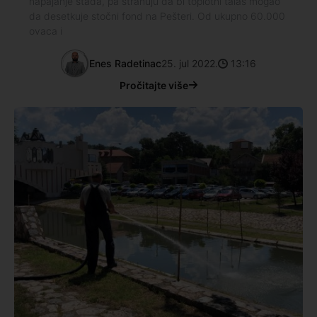
napajanje stada, pa strahuju da bi toplotni talas mogao
da desetkuje stočni fond na Pešteri. Od ukupno 60.000
ovaca i
Enes Radetinac
25. jul 2022.
13:16
Pročitajte više