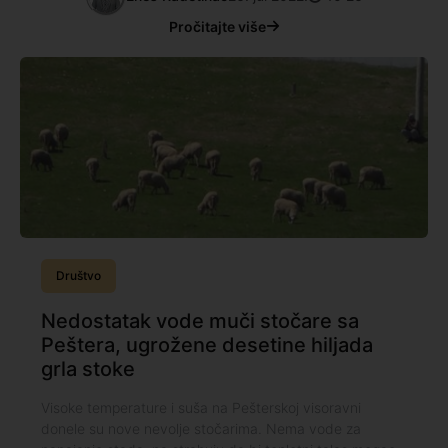
Pročitajte više
Društvo
Nedostatak vode muči stočare sa
Peštera, ugrožene desetine hiljada
grla stoke
Visoke temperature i suša na Pešterskoj visoravni
donele su nove nevolje stočarima. Nema vode za