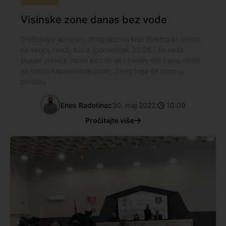
Visinske zone danas bez vode
“Poštovani korisnici, zbog radova koje Elektroras izvodi
na svojoj mreži, sutra (ponedeljak 30.05.) će naša
Buster stanica ostati bez struje i samim tim ćemo raditi
sa malim kapacitetom vode. Zbog toga će sutra u
periodu
Enes Radetinac
30. maj 2022.
10:09
Pročitajte više