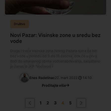
Društvo
Novi Pazar: Visinske zone u sredu bez
vode
Druga i treća visinska zona Novog Pazara sutra će biti
bez vode u periodu od 9 do 18 časova, dok će u prvoj
doći do smanjenog obima vodosnabdevanja, saopšteno
je danas iz JKP “Vodovod i
Enes Radetinac
22. mart 2022.
14:10
Pročitajte više
1
2
3
4
5