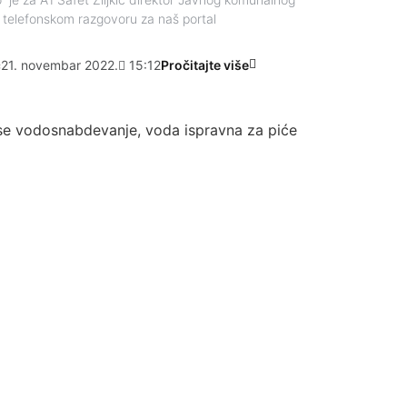
 telefonskom razgovoru za naš portal
c
21. novembar 2022.
15:12
Pročitajte više