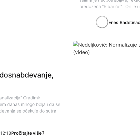
preduzeća "Ribariće". On je u
Enes Radetina
odosnabdevanje,
nalizacija” Gradimir
jem danas mnogo bolja i da se
bdevanja se očekuje do sutra
12:18
Pročitajte više