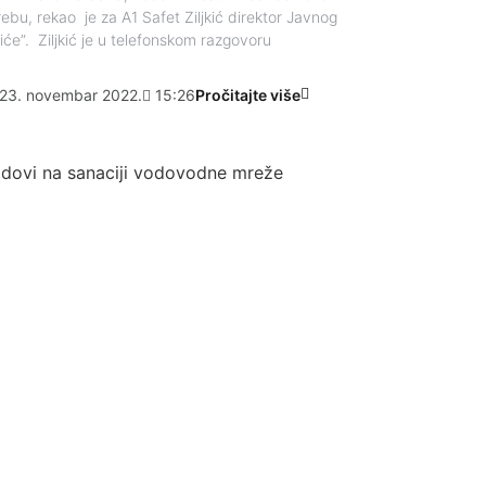
ebu, rekao je za A1 Safet Ziljkić direktor Javnog
e”. Ziljkić je u telefonskom razgovoru
23. novembar 2022.
15:26
Pročitajte više