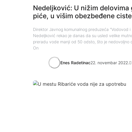
Nedeljković: U nižim delovima
piće, u višim obezbeđene cist
Direktor Javnog komunalnog preduzeća "Vodovod i k
Nedeljković rekao je danas da su usled velike mutn
preradu vode manji od 50 odsto, što je nedovoljno 
On
Enes Radetinac
22. novembar 2022.