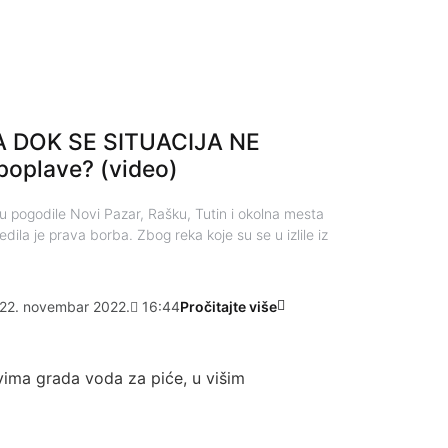
 DOK SE SITUACIJA NE
 poplave? (video)
u pogodile Novi Pazar, Rašku, Tutin i okolna mesta
dila je prava borba. Zbog reka koje su se u izlile iz
22. novembar 2022.
16:44
Pročitajte više