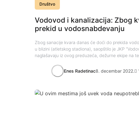
Društvo
Vodovod i kanalizacija: Zbog 
prekid u vodosnabdevanju
Zbog sanacije kvara danas će doći do prekida vod
u blizini (atletskog stadiona), saopštilo je JKP “Vodo
naglašavaju iz ovog preduzeća, dežurne ekipe na ter
Enes Radetinac
8. decembar 2022.