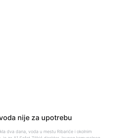
voda nije za upotrebu
kla dva dana, voda u mestu Ribariće i okolnim
o je za A1 Safet Ziljkić direktor Javnog komunalnog