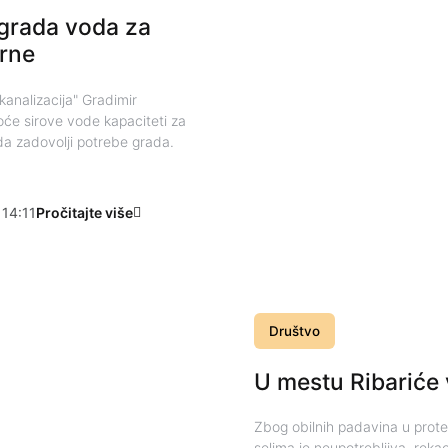
 grada voda za
erne
analizacija" Gradimir
oće sirove vode kapaciteti za
da zadovolji potrebe grada.
14:11
Pročitajte više
Društvo
U mestu Ribariće 
Zbog obilnih padavina u prote
selima je neupotrebljiva, reka