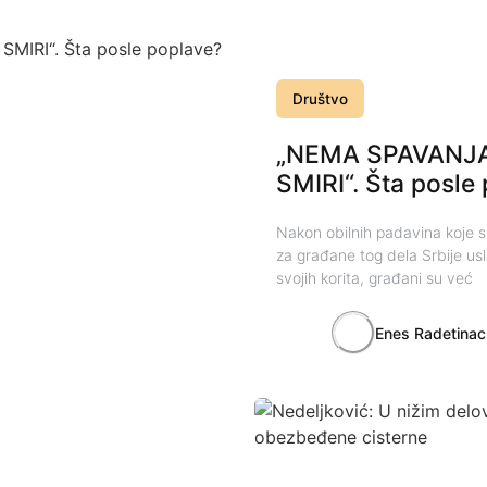
Društvo
„NEMA SPAVANJA
SMIRI“. Šta posle
Nakon obilnih padavina koje s
za građane tog dela Srbije usle
svojih korita, građani su već
Enes Radetinac