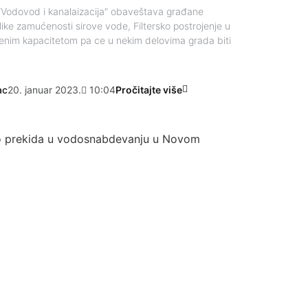
Vodovod i kanalaizacija” obaveštava građane
ke zamućenosti sirove vode, Filtersko postrojenje u
enim kapacitetom pa ce u nekim delovima grada biti
ac
20. januar 2023.
10:04
Pročitajte više