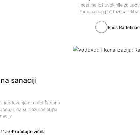
mestima još uvek nije za upotr
komunalnog preduzeća “Ribarić
Enes Radetinac
na sanaciji
osnabdevanjem u ulici Šabana
i dodaju, da su dežurne ekipe
macije
11:50
Pročitajte više