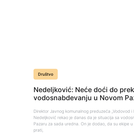
Društvo
Nedeljković: Neće doći do prek
vodosnabdevanju u Novom Pa
Direktor Javnog komunalnog preduzeća „Vodovod i k
Nedeljković rekao je danas da je situacija sa vo
Pazaru za sada uredna. On je dodao, da su ekipe u p
prati,