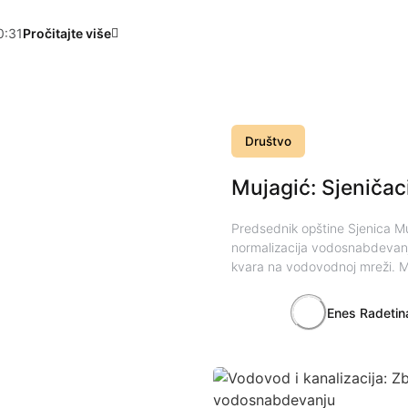
0:31
Pročitajte više
Društvo
Mujagić: Sjeničac
Predsednik opštine Sjenica M
normalizacija vodosnabdevanj
kvara na vodovodnoj mreži. M
Enes Radetin