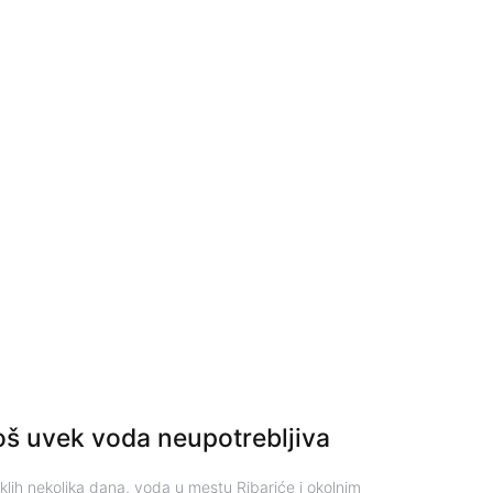
oš uvek voda neupotrebljiva
klih nekolika dana, voda u mestu Ribariće i okolnim