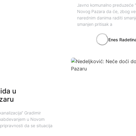
Javno komunalno preduzeće “
Novog Pazara da će, zbog veli
narednim danima raditi smanj
smanjen pritisak a
Enes Radetin
ida u
zaru
analizacija“ Gradimir
dosnabdevanjem u Novom
ripravnosti da se situacija