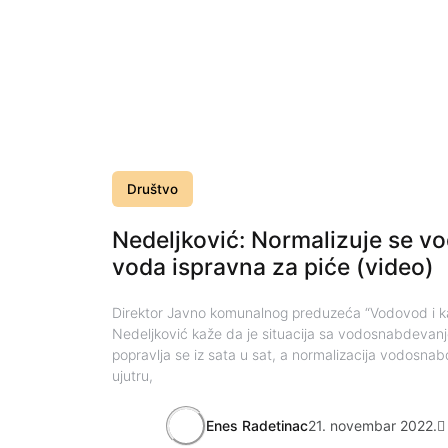
Društvo
Nedeljković: Normalizuje se v
voda ispravna za piće (video)
Direktor Javno komunalnog preduzeća “Vodovod i ka
Nedeljković kaže da je situacija sa vodosnabdevan
popravlja se iz sata u sat, a normalizacija vodosna
ujutru,
Enes Radetinac
21. novembar 2022.