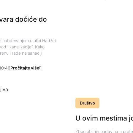
kvara doćiće do
osnabdevanjem u ulici Hadžet
vod i kanalizacija”. Kako
enu i rade na sanaciji
10:46
Pročitajte više
Društvo
U ovim mestima j
Zbog obilnih padavina u prote