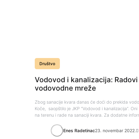
Društvo
Vodovod i kanalizacija: Radovi 
vodovodne mreže
Zbog sanacije kvara danas će doći do prekida vod
Koče, saopštilo je JKP “Vodovod i kanalizacija”. On
na terenu i rade na sanaciji kvara. Za dodatne infor
Enes Radetinac
23. novembar 2022.