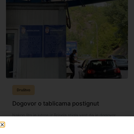
Društvo
Dogovor o tablicama postignut
Nakon što je jutros iz Brisela stigla vest da je dogovor
između Beograda i Prištine oko pitanja registarskih
tablica postignut, sa Andrićevog venca stižu tumačenja
dogovorenog. Predsednik Srbije Aleksandar Vučić kaže