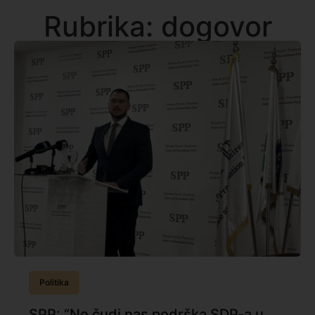
Rubrika: dogovor
Politika
SPP: “Ne čudi nas podrška SDP-a u