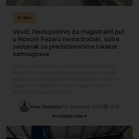
Društvo
Vesić: Nedopustivo da magistralni put
u Novom Pazaru nema trotoar, sutra
sastanak sa predstavnicima lokalne
samouprave
Ministar građevinarstva, saobraćaja i infrastrukture
Goran Vesić najavio je da će sutra, kako je i najavio,
razgovarati sa delegacijom Novog Pazara, u kojem je
nedavno 15-ogodišnja devojčica izgubila život na
pešačkom prelazu, kako bi se
Enes Radetinac
19. decembar 2022.
15:30
Pročitajte više