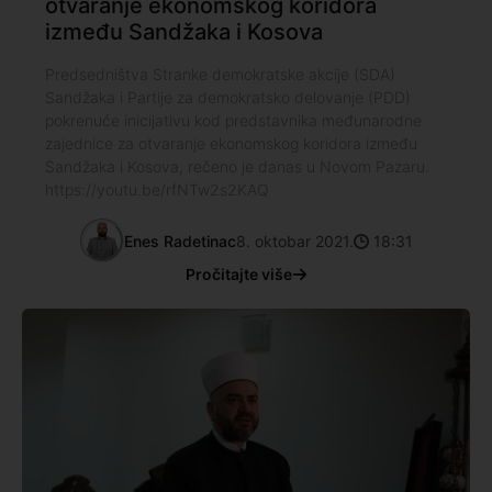
otvaranje ekonomskog koridora
između Sandžaka i Kosova
Predsedništva Stranke demokratske akcije (SDA)
Sandžaka i Partije za demokratsko delovanje (PDD)
pokrenuće inicijativu kod predstavnika međunarodne
zajednice za otvaranje ekonomskog koridora između
Sandžaka i Kosova, rečeno je danas u Novom Pazaru.
https://youtu.be/rfNTw2s2KAQ
Enes Radetinac
8. oktobar 2021.
18:31
Pročitajte više