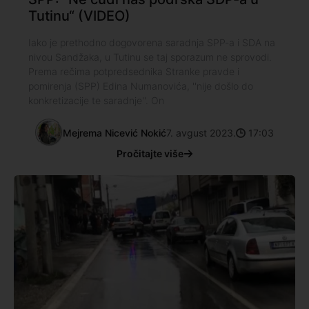
Tutinu“ (VIDEO)
Iako je prethodno dogovorena saradnja SPP-a i SDA na
nivou Sandžaka, u Tutinu se taj sporazum ne sprovodi.
Prema rečima potpredsednika Stranke pravde i
pomirenja (SPP) Edina Numanovića, ''nije došlo do
konkretizacije te saradnje''. On
Mejrema Nicević Nokić
7. avgust 2023.
17:03
Pročitajte više