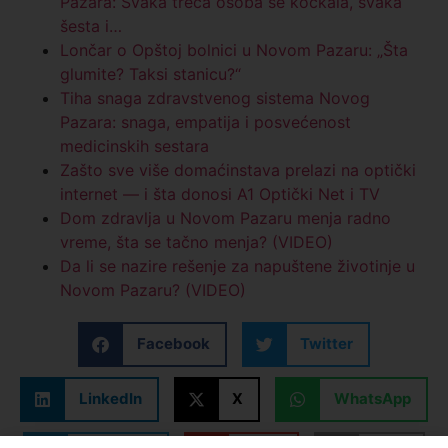
Pazara: Svaka treća osoba se kockala, svaka
šesta i…
Lončar o Opštoj bolnici u Novom Pazaru: „Šta
glumite? Taksi stanicu?“
Tiha snaga zdravstvenog sistema Novog
Pazara: snaga, empatija i posvećenost
medicinskih sestara
Zašto sve više domaćinstava prelazi na optički
internet — i šta donosi A1 Optički Net i TV
Dom zdravlja u Novom Pazaru menja radno
vreme, šta se tačno menja? (VIDEO)
Da li se nazire rešenje za napuštene životinje u
Novom Pazaru? (VIDEO)
Facebook
Twitter
LinkedIn
X
WhatsApp