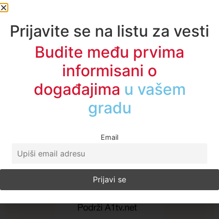
Telegram
Email
Print
Kopiraj link
Prijavite se na listu za vesti
Oznake:
A1 vesti
,
dijagnostika
,
dom zdravlja
,
lecenje
,
novi pazar
,
opsta bolnica
,
uredjaji
Budite među prvima
Enes Radetinac
informisani o
događajima
u regionu
Sve vesti
Email
A1TV - Društvene mreže