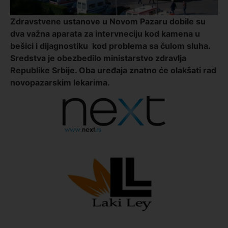
Zdravstvene ustanove u Novom Pazaru dobile su
dva važna aparata za intervneciju kod kamena u
bešici i dijagnostiku kod problema sa čulom sluha.
Sredstva je obezbedilo ministarstvo zdravlja
Republike Srbije. Oba uređaja znatno će olakšati rad
novopazarskim lekarima.