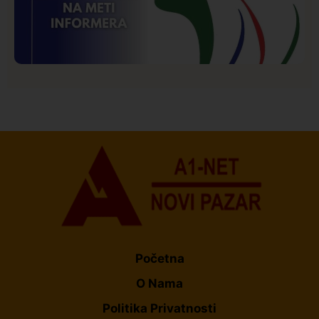
Istaknuto
Politika
173
Organizacija žena SDA Sandžaka osudila tekst
Informera o Anisi Fetahović i Adeli Melajac
Početna
O Nama
Politika Privatnosti