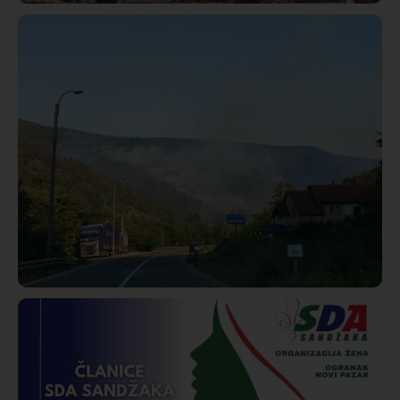
Hronika
Istaknuto
291
Podignut optužni predlog protiv E.A. zbog napada u
Novom Pazaru, produžen mu pritvor
Društvo
Istaknuto
272
Požar od Magliča do Ušća, brda u plamenu –
vatrogasci na terenu