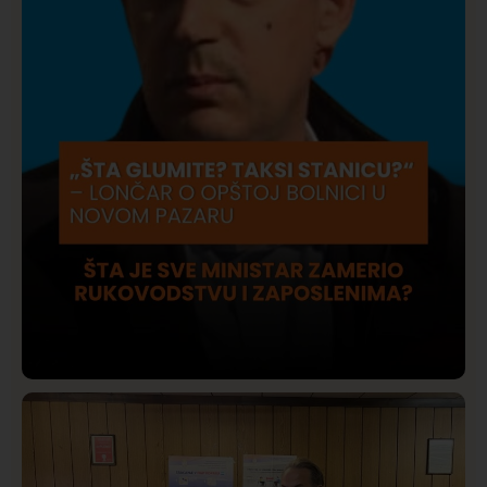
Društvo
Istaknuto
423
Lončar o Opštoj bolnici u Novom Pazaru: „Šta glumite?
Taksi stanicu?“