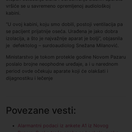
vršiće se u savremeno opremljenoj audiološkoj
kabini.
“U ovoj kabini, koju smo dobili, postoji ventilacija pa
se pacijent prijatnije oseća. Urađena je jako dobra
izolacija, a što je najvažnije aparat je bolji”, objasnila
je defektolog – surdoaudiolog Snežana Milanović.
Ministarstvo je tokom protekle godine Novom Pazaru
poslalo brojne neophodne uređaje, a i u narednom
period ovde očekuju aparate koji će olakšati i
dijagnostiku i lečenje
Povezane vesti:
Alarmantni podaci iz ankete A1 iz Novog