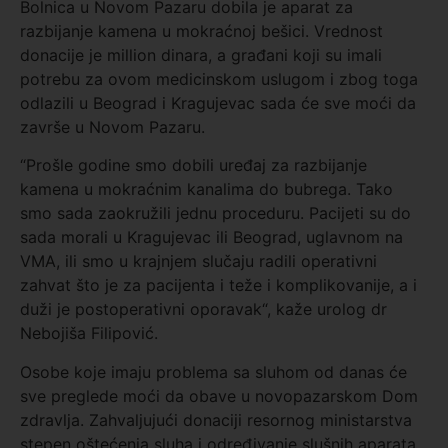
Bolnica u Novom Pazaru dobila je aparat za
razbijanje kamena u mokraćnoj bešici. Vrednost
donacije je million dinara, a građani koji su imali
potrebu za ovom medicinskom uslugom i zbog toga
odlazili u Beograd i Kragujevac sada će sve moći da
završe u Novom Pazaru.
“Prošle godine smo dobili uređaj za razbijanje
kamena u mokraćnim kanalima do bubrega. Tako
smo sada zaokružili jednu proceduru. Pacijeti su do
sada morali u Kragujevac ili Beograd, uglavnom na
VMA, ili smo u krajnjem slučaju radili operativni
zahvat što je za pacijenta i teže i komplikovanije, a i
duži je postoperativni oporavak“, kaže urolog dr
Nebojiša Filipović.
Osobe koje imaju problema sa sluhom od danas će
sve preglede moći da obave u novopazarskom Dom
zdravlja. Zahvaljujući donaciji resornog ministarstva
stepen oštećenja sluha i određivanje slušnih aparata