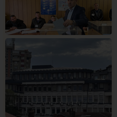
Istaknuto
Politika
326
Rasim Ljajić podneo ostavku na mesto predsednika
SDPS