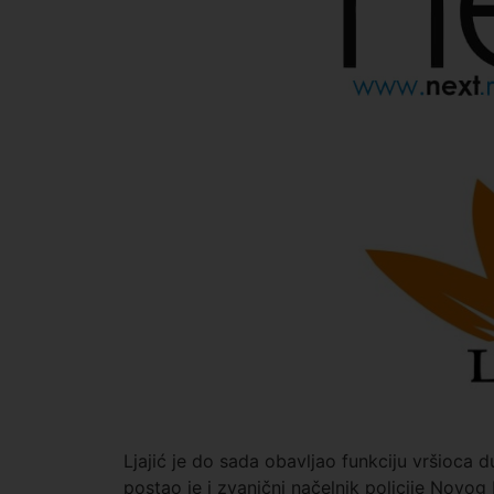
Ljajić je do sada obavljao funkciju vršioca d
postao je i zvanični načelnik policije Novog