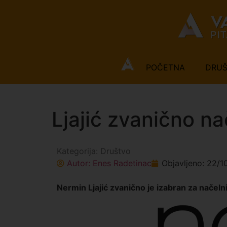
POČETNA
DRU
Ljajić zvanično nač
Kategorija:
Društvo
Autor:
Enes Radetinac
Objavljeno:
22/1
Nermin Ljajić zvanično je izabran za načelni