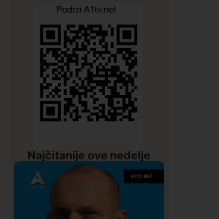
Najčitanije ove nedelje