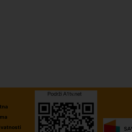
tna
ama
ivatnosti