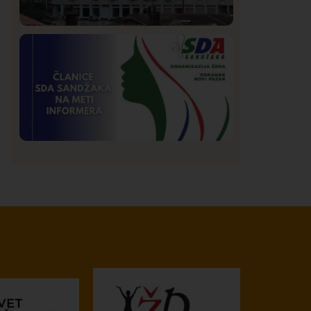
Hronika
Istaknuto
194
Podignut optužni predlog protiv E.A.
zbog napada u Novom Pazaru,
produžen mu pritvor
Istaknuto
Politika
172
Organizacija žena SDA Sandžaka osudila
tekst Informera o Anisi Fetahović i Adeli
Melajac