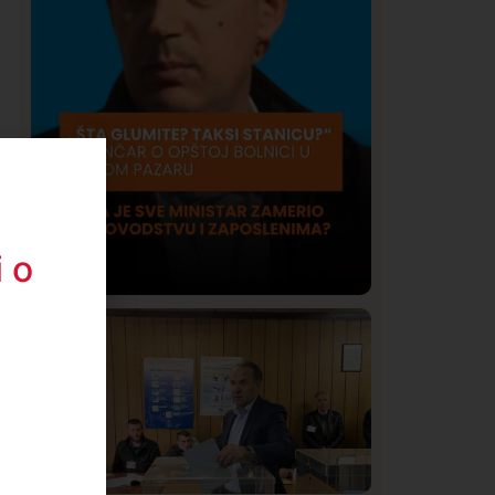
 o
Društvo
Istaknuto
421
Lončar o Opštoj bolnici u Novom
Pazaru: „Šta glumite? Taksi stanicu?“