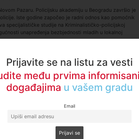
 Novom Pazaru. Policijsku akademiju u Beogradu završio je
policije. Iste godine započeo je radni odnos kao pomoćnik
 specijalističke studije na Kriminalističko-policijskoj
ućnosti unapređenja bezbjednosti mladih u lokalnoj
 Resad Džanković.
Prijavite se na listu za vesti
udite među prvima informisani
događajima
u regionu
ICA ZBOG NAPADA NA POLICIJU ISPRED DUNP
Email
ića
vu protiv načelnika PU Novi Pazar zbog situacije na
og Pazara: Svaka treća osoba se kockala, svaka šesta i…
o predsednika SDPS