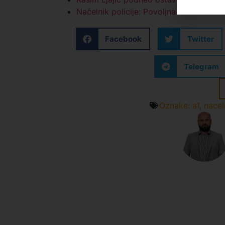
Načelnik policije: Povoljna bezbednosn
Facebook
Twitter
Telegram
Oznake:
a1
,
nacel