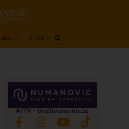
RHIVA
MLADI
A1TV - Društvene mreže