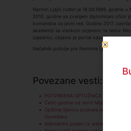
Nermin Ljajić rođen je 18.09.1986. godine u
2010. godine sa zvanjem diplomirani oficir 
komandira za javni red. Godine 2017. završava
akademiji sa visokom ocjenom na temu: Mog
zajednici, objavio je portal kazaljka.net.
Načelnik policije pre Nermina Ljajića bio je
B
Povezane vesti:
POTVRĐENA OPTUŽNICA PROTIV 11 L
Četiri godine od smrti Muamera Zukorl
Opština Sjenica podnela krivičnu prija
Goveđaku
Alarmantni podaci iz ankete A1 iz Nov
Rasim Ljajić podneo ostavku na mest