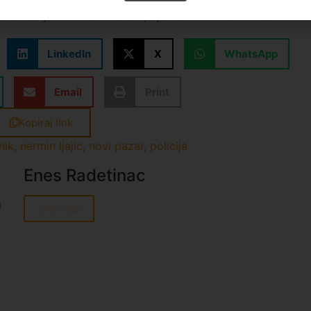
a situacija u Novom Pazaru, Sjenici i Tutinu (VIDEO)
LinkedIn
X
WhatsApp
Email
Print
Kopiraj link
nik
,
nermin ljajic
,
novi pazar
,
policija
Enes Radetinac
Sve vesti