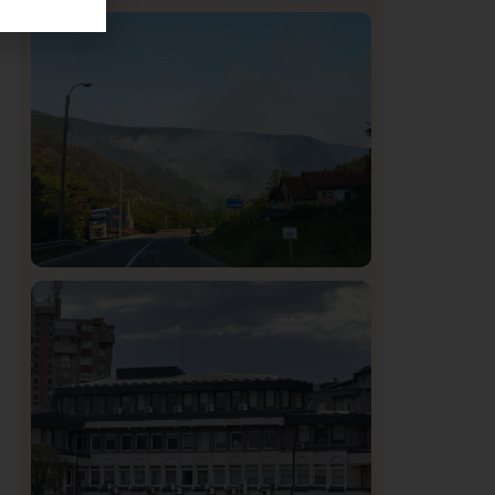
Istaknuto
Politika
326
Rasim Ljajić podneo ostavku na mesto
predsednika SDPS
Društvo
Istaknuto
272
Požar od Magliča do Ušća, brda u
plamenu – vatrogasci na terenu