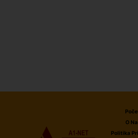
Poče
O N
Politika Pr