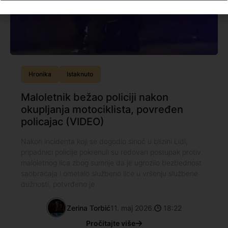
Hronika
Istaknuto
Maloletnik bežao policiji nakon
okupljanja motociklista, povređen
policajac (VIDEO)
Nakon incidenta koji se dogodio sinoć u blizini Lidl,
pripadnici policije pokrenuli su redovan postupak protiv
maloletnog lica zbog sumnje da je ugrozilo bezbednost
saobraćaja i ometalo službeno lice u vršenju službene
dužnosti, potvrđeno je
Zerina Torbić
11. maj 2026.
18:22
Pročitajte više