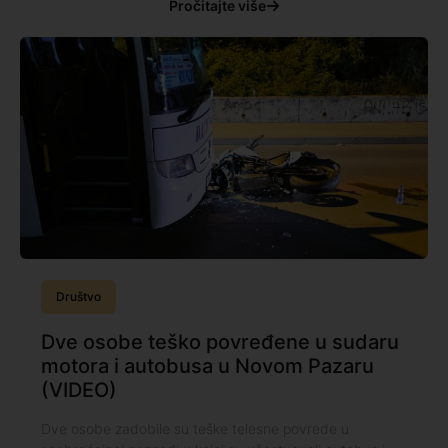
Pročitajte više
Društvo
Dve osobe teško povređene u sudaru
motora i autobusa u Novom Pazaru
(VIDEO)
Dve osobe zadobile su teške telesne povrede u