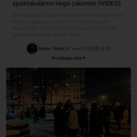
spektakularno nego zakonito (VIDEO)
Advokat Esad Duljević tvrdi da je pritvor određen Nikoli i
Hamzi u trajanju do najviše 30 dana bio potpuno
neopravdan i da su lica tretirana na način koji je više
spektakularan nego zakonit. On je
Zerina Torbić
24. mart 2026.
19:25
Pročitajte više