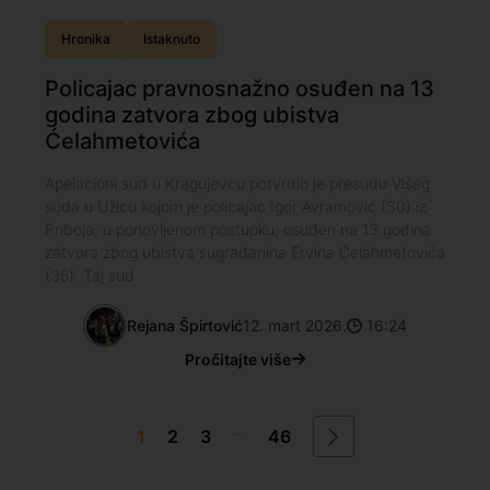
Hronika
Istaknuto
Policajac pravnosnažno osuđen na 13
godina zatvora zbog ubistva
Ćelahmetovića
Apelacioni sud u Kragujevcu potvrdio je presudu Višeg
suda u Užicu kojom je policajac Igor Avramović (30) iz
Priboja, u ponovljenom postupku, osuđen na 13 godina
zatvora zbog ubistva sugrađanina Ervina Ćelahmetovića
(35). Taj sud
Rejana Špirtović
12. mart 2026.
16:24
Pročitajte više
...
1
2
3
46