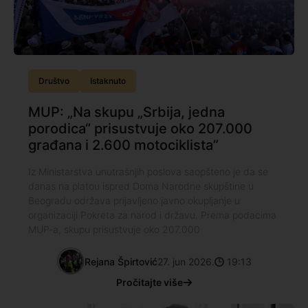
Društvo
Istaknuto
MUP: „Na skupu „Srbija, jedna
porodica“ prisustvuje oko 207.000
građana i 2.600 motociklista”
Iz Ministarstva unutrašnjih poslova saopšteno je da se
danas na platou ispred Doma Narodne skupštine u
Beogradu održava prijavljeno javno okupljanje u
organizaciji Pokreta za narod i državu. Prema podacima
MUP-a, skupu prisustvuje oko 207.000
Rejana Špirtović
27. jun 2026.
19:13
Pročitajte više