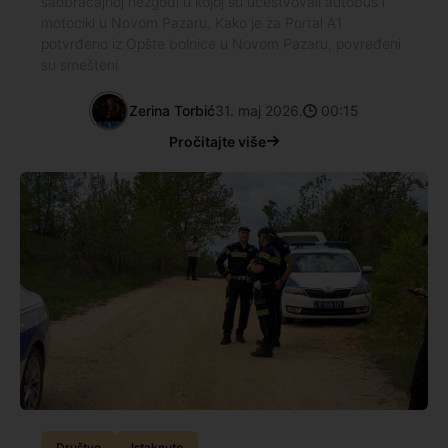
saobraćajnoj nezgodi u kojoj su učestvovali autobus i
motocikl u Novom Pazaru. Kako je za Portal A1
potvrđeno iz Opšte bolnice u Novom Pazaru, povređeni
su smešteni
Zerina Torbić
31. maj 2026.
00:15
Pročitajte više
Društvo
Istaknuto