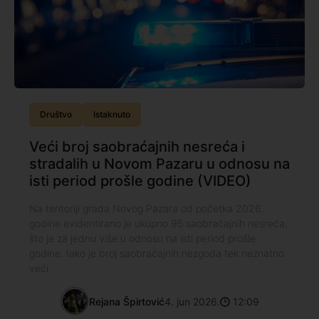
Društvo
Istaknuto
Veći broj saobraćajnih nesreća i
stradalih u Novom Pazaru u odnosu na
isti period prošle godine (VIDEO)
Na teritoriji grada Novog Pazara od početka 2026.
godine evidentirano je ukupno 95 saobraćajnih nesreća,
što je za jednu više u odnosu na isti period prošle
godine. Iako je broj saobraćajnih nezgoda tek neznatno
veći
Rejana Špirtović
4. jun 2026.
12:09