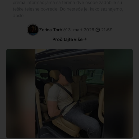
prema informacijama sa terena dve osobe zadobile su
teške telesne povrede. Do nesreće je, kako saznajemo,
došlo
Zerina Torbić
13. mart 2026.
21:59
Pročitajte više