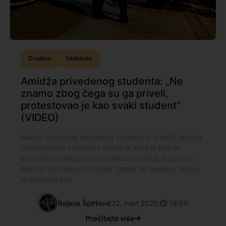
Društvo
Istaknuto
Amidža privedenog studenta: „Ne
znamo zbog čega su ga priveli,
protestovao je kao svaki student”
(VIDEO)
Nakon današnjeg privođenja studenata, amidža jednog
od privedenih studenata opisao je kako je policija
postupala i istakao da nisu pokazali naloge, a porodici
nije bilo dozvoljeno da priđe. Jedan od građana opisao
je hapšenje kao
Rejana Špirtović
22. mart 2026.
19:55
Pročitajte više