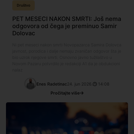
Društvo
PET MESECI NAKON SMRTI: Još nema
odgovora od čega je preminuo Samir
Dolovac
Ni pet meseci nakon smrti Novopazarca Samira Dolovca
javnost, porodica i dalje nemaju zvaničan odgovor šta je
bio uzrok njegove smrti. Osnovno javno tužilaštvo u
Novom Pazaru potvrdilo je redakciji A1 da je obdukcioni
nalaz
Enes Radetinac
24. jun 2026.
14:08
Pročitajte više