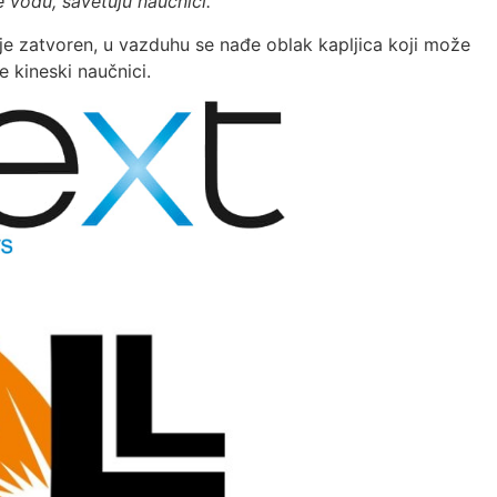
e vodu, savetuju naučnici.
ije zatvoren, u vazduhu se nađe oblak kapljica koji može
de kineski naučnici.