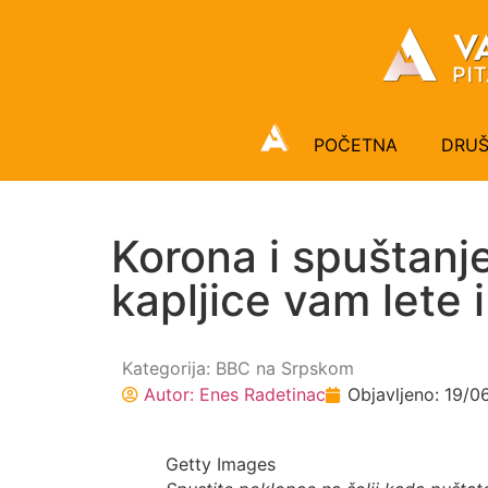
POČETNA
DRU
Korona i spuštanje
kapljice vam lete 
Kategorija:
BBC na Srpskom
Autor:
Enes Radetinac
Objavljeno:
19/0
Getty Images