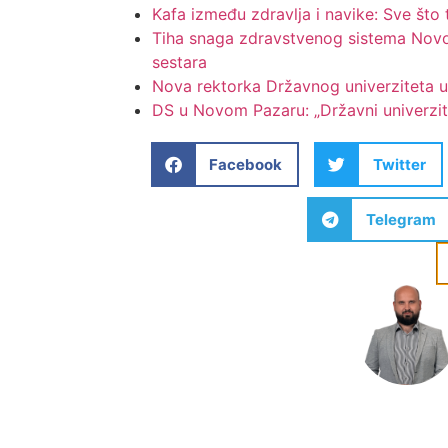
Kafa između zdravlja i navike: Sve št
Tiha snaga zdravstvenog sistema Novo
sestara
Nova rektorka Državnog univerziteta 
DS u Novom Pazaru: „Državni univerzit
Facebook
Twitter
Telegram