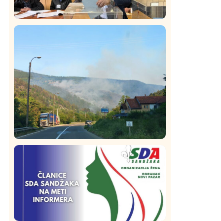
Istaknuto
Politika
322
Rasim Ljajić podneo ostavku na mesto
predsednika SDPS
Društvo
Istaknuto
268
Požar od Magliča do Ušća, brda u
plamenu – vatrogasci na terenu