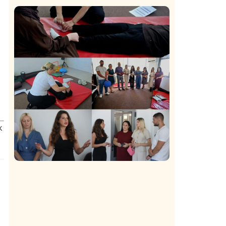
Istaknuto
Politika
171
Organizacija žena SDA Sandžaka osudila
tekst Informera o Anisi Fetahović i Adeli
Melajac
k
Društvo
Istaknuto
154
U Novom Pazaru počeo prvi HISBAS
Neuro Kamp za decu sa razvojnim
izazovima