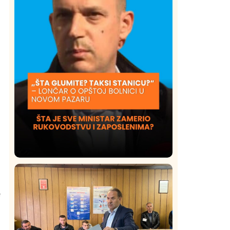
Društvo
Istaknuto
420
Lončar o Opštoj bolnici u Novom
e
Pazaru: „Šta glumite? Taksi stanicu?“