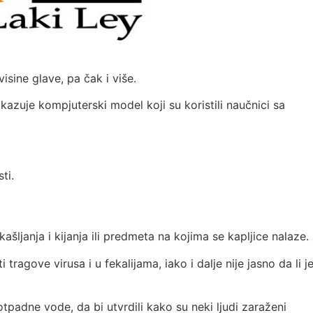
isine glave, pa čak i više.
azuje kompjuterski model koji su koristili naučnici sa
ti.
ašljanja i kijanja ili predmeta na kojima se kapljice nalaze.
ragove virusa i u fekalijama, iako i dalje nije jasno da li j
 otpadne vode, da bi utvrdili kako su neki ljudi zaraženi