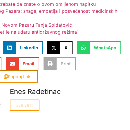
o trebate da znate o ovom omiljenom napitku
g Pazara: snaga, empatija i posvećenost medicinskih
u Novom Pazaru Tanja Soldatović
et je na udaru antidržavnog režima“
LinkedIn
X
WhatsApp
Email
Print
Kopiraj link
Enes Radetinac
Sve vesti