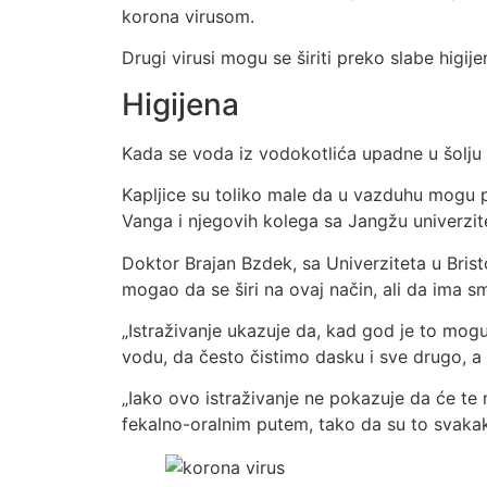
korona virusom.
Drugi virusi mogu se širiti preko slabe higij
Higijena
Kada se voda iz vodokotlića upadne u šolju i 
Kapljice su toliko male da u vazduhu mogu pl
Vanga i njegovih kolega sa Jangžu univerzite
Doktor Brajan Bzdek, sa Univerziteta u Brist
mogao da se širi na ovaj način, ali da ima s
„Istraživanje ukazuje da, kad god je to mo
vodu, da često čistimo dasku i sve drugo, 
„Iako ovo istraživanje ne pokazuje da će te 
fekalno-oralnim putem, tako da su to svakako