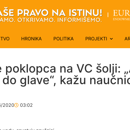
ŠTVO
HRONIKA
POLITIKA
PROJEKTI
A
 poklopca na VC šolji: „
i do glave“, kažu naučni
6/2020
03:02