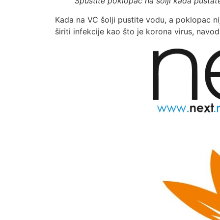
Spustite poklopac na šolji kada puštat
Kada na VC šolji pustite vodu, a poklopac n
širiti infekcije kao što je korona virus, navo