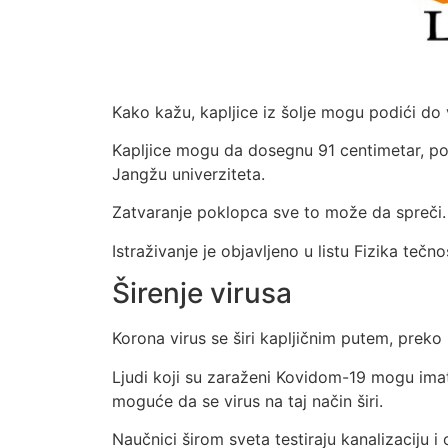
Kako kažu, kapljice iz šolje mogu podići do v
Kapljice mogu da dosegnu 91 centimetar, pok
Jangžu univerziteta.
Zatvaranje poklopca sve to može da spreči.
Istraživanje je objavljeno u listu Fizika tečnos
Širenje virusa
Korona virus se širi kapljičnim putem, preko k
Ljudi koji su zaraženi Kovidom-19 mogu imati t
moguće da se virus na taj način širi.
Naučnici širom sveta testiraju kanalizaciju i