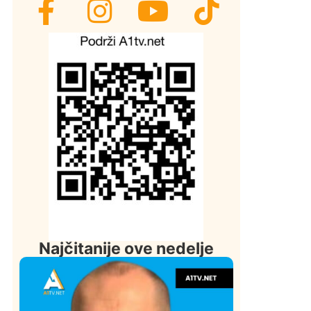
Najčitanije ove nedelje