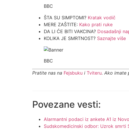
BBC
ŠTA SU SIMPTOMI?
Kratak vodič
MERE ZAŠTITE:
Kako prati ruke
DA LI ĆE BITI VAKCINA?
Dosadašnji nap
KOLIKA JE SMRTNOST?
Saznajte više
BBC
Pratite nas na
Fejsbuku
i
Tviteru
. Ako imate 
Povezane vesti:
Alarmantni podaci iz ankete A1 iz Nov
Sudskomedicinski odbor: Uzrok smrti S