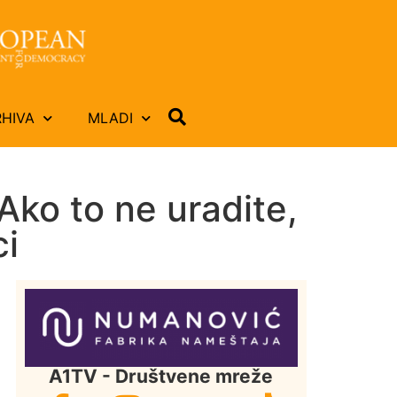
RHIVA
MLADI
Ako to ne uradite,
ci
A1TV - Društvene mreže