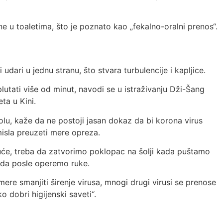
ene u toaletima, što je poznato kao „fekalno-oralni prenos“.
udari u jednu stranu, što stvara turbulencije i kapljice.
utati više od minut, navodi se u istraživanju Dži-Šang
ta u Kini.
olu, kaže da ne postoji jasan dokaz da bi korona virus
misla preuzeti mere opreza.
guće, treba da zatvorimo poklopac na šolji kada puštamo
a da posle operemo ruke.
mere smanjiti širenje virusa, mnogi drugi virusi se prenose
 dobri higijenski saveti“.