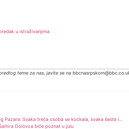
redak u istraživanjima
predlog teme za nas, javite se na
bbcnasrpskom@bbc.co.u
og Pazara: Svaka treća osoba se kockala, svaka šesta i…
amira Dolovca biće poznat u julu