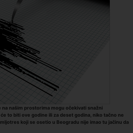
se na našim prostorima mogu očekivati snažni
će to biti ove godine ili za deset godina, niko tačno ne
ljotres koji se osetio u Beogradu nije imao tu jačinu da