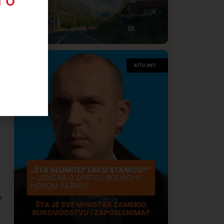
Društvo
Istaknuto
275
Požar od Magliča do Ušća, brda u
plamenu – vatrogasci na terenu
e