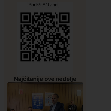
Najčitanije ove nedelje