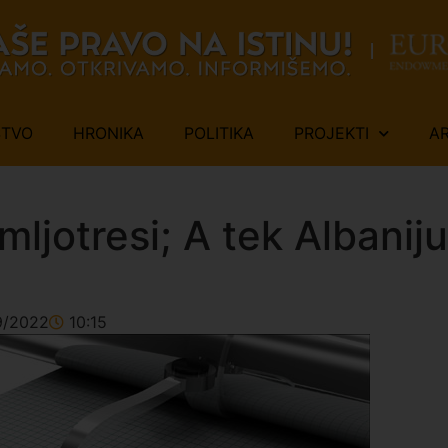
ŠTVO
HRONIKA
POLITIKA
PROJEKTI
A
mljotresi; A tek Albanij
9/2022
10:15