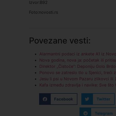
Izvor:B92
Foto:novosti.rs
Povezane vesti:
Alarmantni podaci iz ankete A1 iz Nov
Nova godina, nova ja: početak ili priti
Direktor „Čistoće“: Deponiju Golo Brd
Ponovo se zatreslo tlo u Sjenici, treći
Jesu li psi u Novom Pazaru zlikovci ili
Kafa između zdravlja i navike: Sve št
Facebook
Twitter
Telegram