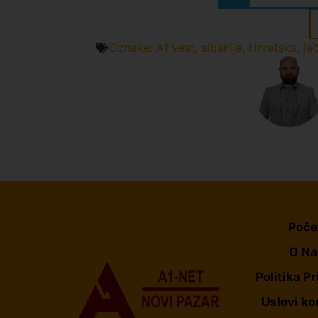
Oznake:
A1 vest
,
albanija
,
Hrvatska
,
ja
Poče
O N
Politika Pr
Uslovi ko