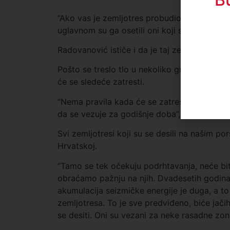
“Ako vas je zemljotres probudio to znači da j
uglavnom su ga osetili oni koji su se sprema
Radovanović ističe i da je taj zemljotres bio 
Pošto se treslo tlo u nekoliko gradova, Piro
će se sledeće zatresti.
“Nema pravila kada će se zatresti. Jaki zemljo
da se vezuje za godišnje doba”, kaže Radov
Svi zemljotresi koji su se desili na našim po
Hrvatskoj.
“Tamo se tek očekuju podrhtavanja, neće biti t
obraćamo pažnju na njih. Dvadesetih godina 
akumulacija seizmičke energije je duga, a to 
zemljotresa. To je sve predviđeno, biće jači
se desiti. Oni su vezani za neke rasadne zone 