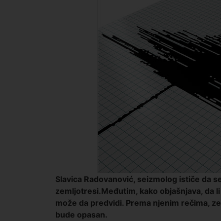
Slavica Radovanović, seizmolog ističe da 
zemljotresi.Međutim, kako objašnjava, da li 
može da predvidi. Prema njenim rečima, zem
bude opasan.