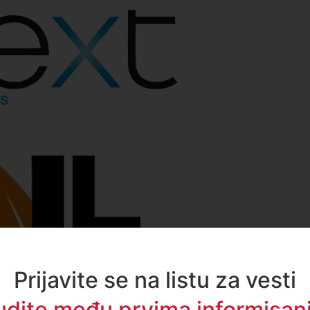
Prijavite se na listu za vesti
udite među prvima informisani