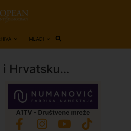
RHIVA
MLADI
u i Hrvatsku…
A1TV - Društvene mreže