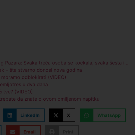
og Pazara: Svaka treća osoba se kockala, svaka šesta i…
sak – šta stvarno donosi nova godina
o moramo odblokirati (VIDEO)
 zemljotres u dva dana
 žrtve? (VIDEO)
o trebate da znate o ovom omiljenom napitku
LinkedIn
X
WhatsApp
Email
Print