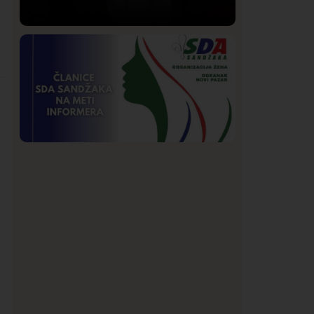
Društvo
Istaknuto
205
Lončar o Opštoj bolnici u Novom
Pazaru: „Šta glumite? Taksi stanicu?“
Istaknuto
Politika
177
Organizacija žena SDA Sandžaka osudila
tekst Informera o Anisi Fetahović i Adeli
Melajac