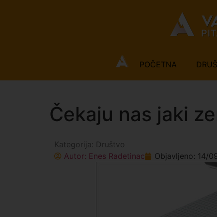
POČETNA
DRU
Čekaju nas jaki ze
Kategorija:
Društvo
Autor:
Enes Radetinac
Objavljeno:
14/0