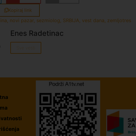
Kopiraj link
čina
,
novi pazar
,
sezmiolog
,
SRBIJA
,
vest dana
,
zemljotres
Enes Radetinac
Sve vesti
tna
ama
ivatnosti
rišćenja