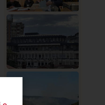
Istaknuto
Politika
327
Rasim Ljajić podneo ostavku na mesto
predsednika SDPS
Hronika
Istaknuto
313
Podignut optužni predlog protiv E.A.
zbog napada u Novom Pazaru,
produžen mu pritvor
 o