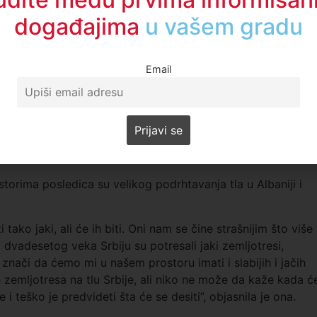
događajima
u regionu
e bio neki jači od 5 stepeni. Ovaj zemljotres je slab,
li za spavanje”, kaže Slavica Radovanović, seizmolog.
plitak i zato se slabo osetio.
Email
tu, Boru i Leskovcu, Radovanović kaže da je relativno gde
tresi su bili na Kritu, pa na Kefaloniji, ne mora zemljotres
anović.
rstorima posledica su velikog podrhtavanja tla u Albaniji i
ako jaki, ali će ih biti. Oni nam se čine strašnijim što više
dvadesetog veka Srbiju su potresali jaki zemljotresi,
znači da ćemo mi u našem prostoru imati i slabijih i jačih
h zemljotresa na tlu Srbije, ali niko ne može da kaže kada ć
i teško je predvideti šta će se desiti”, objasnila je ona.