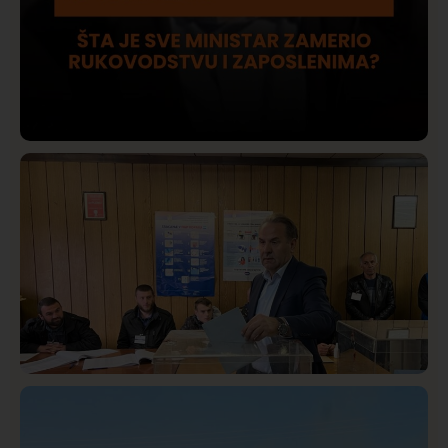
Društvo
Istaknuto
409
Lončar o Opštoj bolnici u Novom Pazaru: „Šta glumite?
Taksi stanicu?“
Istaknuto
Politika
320
Rasim Ljajić podneo ostavku na mesto predsednika
SDPS