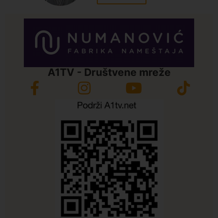
A1TV - Društvene mreže