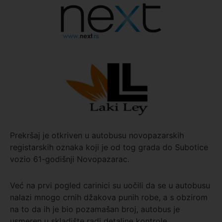
Prekršaj je otkriven u autobusu novopazarskih
registarskih oznaka koji je od tog grada do Subotice
vozio 61-godišnji Novopazarac.
Već na prvi pogled carinici su uočili da se u autobusu
nalazi mnogo crnih džakova punih robe, a s obzirom
na to da ih je bio pozamašan broj, autobus je
usmeren u skladište radi detaljne kontrole.