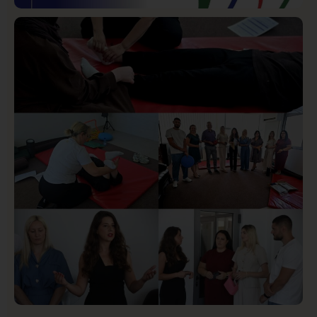
Istaknuto
Politika
169
Organizacija žena SDA Sandžaka osudila tekst
Informera o Anisi Fetahović i Adeli Melajac