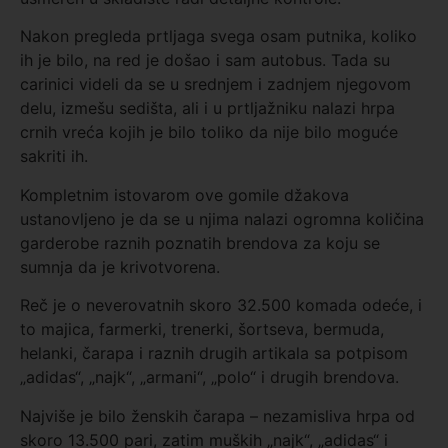
Nakon pregleda prtljaga svega osam putnika, koliko
ih je bilo, na red je došao i sam autobus. Tada su
carinici videli da se u srednjem i zadnjem njegovom
delu, izmešu sedišta, ali i u prtljažniku nalazi hrpa
crnih vreća kojih je bilo toliko da nije bilo moguće
sakriti ih.
Kompletnim istovarom ove gomile džakova
ustanovljeno je da se u njima nalazi ogromna količina
garderobe raznih poznatih brendova za koju se
sumnja da je krivotvorena.
Reč je o neverovatnih skoro 32.500 komada odeće, i
to majica, farmerki, trenerki, šortseva, bermuda,
helanki, čarapa i raznih drugih artikala sa potpisom
„adidas“, „najk“, „armani“, „polo“ i drugih brendova.
Najviše je bilo ženskih čarapa – nezamisliva hrpa od
skoro 13.500 pari, zatim muških „najk“, „adidas“ i