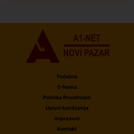
Društvo
Istaknuto
150
U Novom Pazaru počeo prvi HISBAS Neuro Kamp za
decu sa razvojnim izazovima
Početna
O Nama
Politika Privatnosti
Uslovi korišćenja
Impresum
Kontakt