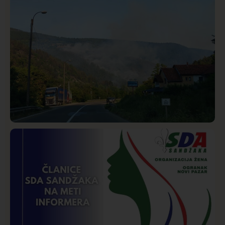
Društvo
Istaknuto
206
Požar od Magliča do Ušća, brda u plamenu –
vatrogasci na terenu