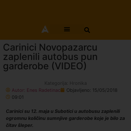
Carinici Novopazarcu
zaplenili autobus pun
garderobe (VIDEO)
Kategorija:
Hronika
Autor:
Enes Radetinac
Objavljeno:
15/05/2018
09:01
Carinici su 12. maja u Subotici u autobusu zaplenili
ogromnu količinu sumnjive garderobe koje je bilo za
čitav šleper.