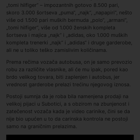
„tomi hilfiger“ – impozantnih gotovo 8.500 pari,
skoro 3.000 šortseva „puma“, „najk“, „napapiri“, nešto
više od 1.500 pari muških bermuda „polo“, „armani“,
„tomi hilfiger“, više od 1.000 ženskih kompleta
šortseva i majica „najk“ i „adidas, oko 1.000 muških
kompleta trenerki „najk“ i „adidas“ i druge garderobe,
ali ne u toliko teško zamislivim količinama.
Prema rečima vozača autobusa, on je samo prevozio
robu za različite vlasnike, ali će mu ipak, pored kao
brdo velikog tovara, biti zaplenjen i autobus, jer
vrednost garderobe prelazi trećinu njegovog iznosa.
Postoji sumnja da je roba bila namenjena prodaji na
velikoj pijaci u Subotici, a s obzirom na zbunjenost i
zatečenost vozača kada je video carinike, čini se da
nije bio upućen u to da carinska kontrola ne postoji
samo na graničnim prelazima.