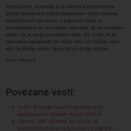
Podsećamo, u nedelju je iz kabineta predsednika
Srbije Aleksandra Vučića saopšteno da je odobren
međudržavni sporazum o kupovini struje iz
Azerbejdžana po povoljnim uslovima, ali su stručnjaci
istakli da je struja berzanska roba, što znači da je
niko neće naplaćivati po nižoj ceni od tržišne, osim
ako ne dobija nešto zauzvrat od druge strane.
Izvor: Nova S
Povezane vesti:
Vučić i Erdogan najavili izgradnju brze
saobraćajnice Kraljevo–Pazar (VIDEO)
Zukorlić: SPP spremna za izbore, sa
predsednikom smo razgovarali i o regionu i