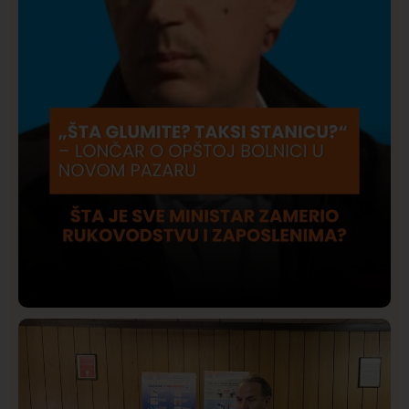
Društvo
Istaknuto
409
Lončar o Opštoj bolnici u Novom Pazaru: „Šta glumite?
Taksi stanicu?“