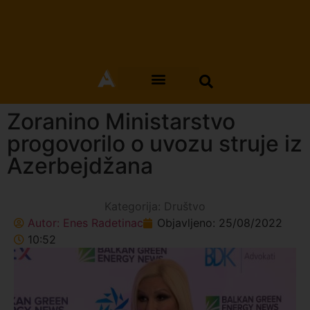
Zoranino Ministarstvo
progovorilo o uvozu struje iz
Azerbejdžana
Kategorija:
Društvo
Autor:
Enes Radetinac
Objavljeno:
25/08/2022
10:52