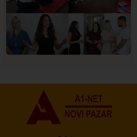
Društvo
Istaknuto
150
U Novom Pazaru počeo prvi HISBAS Neuro Kamp za
decu sa razvojnim izazovima