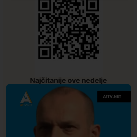
Najčitanije ove nedelje