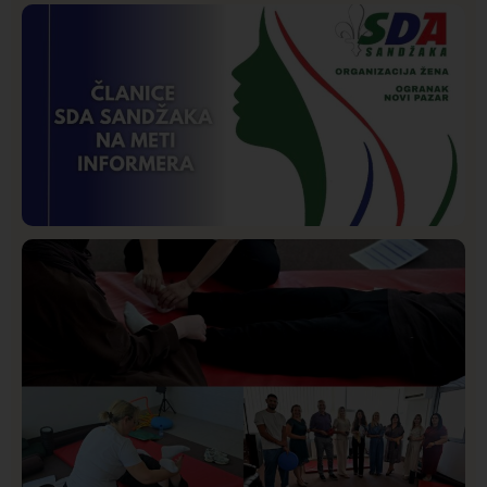
Društvo
Istaknuto
216
Požar od Magliča do Ušća, brda u plamenu –
vatrogasci na terenu
Istaknuto
Politika
169
Organizacija žena SDA Sandžaka osudila tekst
Informera o Anisi Fetahović i Adeli Melajac