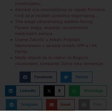
investicijama…
Advokat oca osumnjičenog za napad: Porodica
tvrdi da je incident posledica dugotrajnog…
Tiha snaga zdravstvenog sistema Novog
Pazara: snaga, empatija i posvećenost
medicinskih sestara
Usame Zukorlić u Ankari: Potpisan
Memorandum o saradnji između SPP-a i AK
Partije
Mediji objavili da su radovi na Rogozni
obustavljeni, kompanija Zlatna reka demantuje
Facebook
Twitter
LinkedIn
X
WhatsApp
Telegram
Email
Print