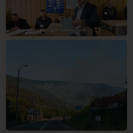
Istaknuto
Politika
320
Rasim Ljajić podneo ostavku na mesto predsednika
SDPS