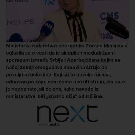
Ministarka rudarstva i energetike Zorana Mihajlović
oglasila se o vesti da je sklopljen međudržavni
sporazum između Srbije i Azerbejdžana kojim se
našoj zemlji omogućava kupovina struje po
povoljnim uslovima. Koji su to povoljni uslovi,
odnosno po kojoj ceni ćemo uvoziti struju, još uvek
je nepoznato, ali će ona, kako navode iz
ministarstva, biti „znatno niža“ od tržišne.