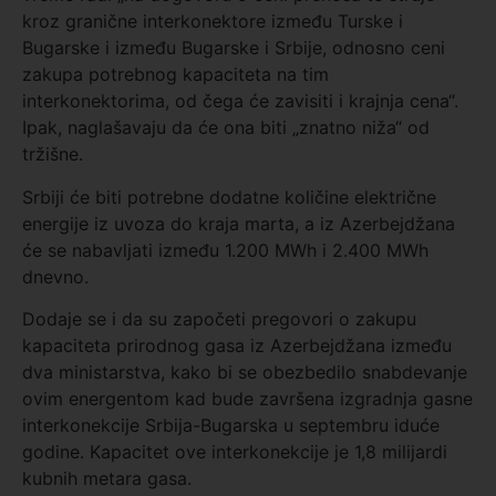
kroz granične interkonektore između Turske i
Bugarske i između Bugarske i Srbije, odnosno ceni
zakupa potrebnog kapaciteta na tim
interkonektorima, od čega će zavisiti i krajnja cena“.
Ipak, naglašavaju da će ona biti „znatno niža“ od
tržišne.
Srbiji će biti potrebne dodatne količine električne
energije iz uvoza do kraja marta, a iz Azerbejdžana
će se nabavljati između 1.200 MWh i 2.400 MWh
dnevno.
Dodaje se i da su započeti pregovori o zakupu
kapaciteta prirodnog gasa iz Azerbejdžana između
dva ministarstva, kako bi se obezbedilo snabdevanje
ovim energentom kad bude završena izgradnja gasne
interkonekcije Srbija-Bugarska u septembru iduće
godine. Kapacitet ove interkonekcije je 1,8 milijardi
kubnih metara gasa.