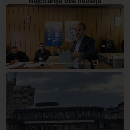
Najčitanije ove nedelje
Istaknuto
Politika
327
Rasim Ljajić podneo ostavku na mesto predsednika
SDPS