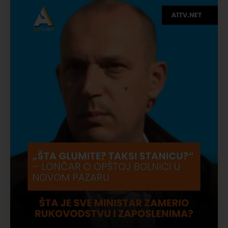
Društvo
Istaknuto
275
Požar od Magliča do Ušća, brda u plamenu –
vatrogasci na terenu