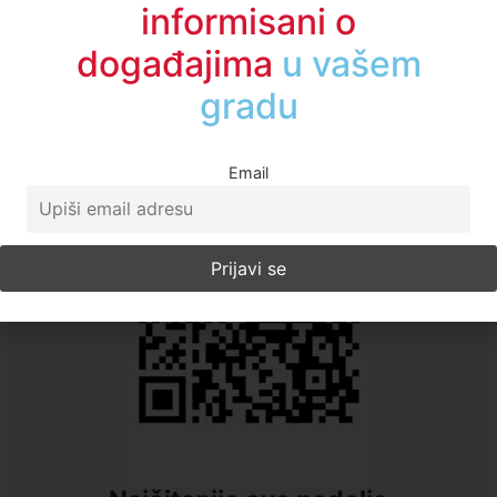
Budite među prvima
informisani o
događajima
u regionu
A1TV - Društvene mreže
Email