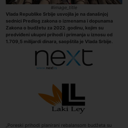
#image_title
Vlada Republike Srbije usvojila je na današnjoj
sednici Predlog zakona o izmenama i dopunama
Zakona o budžetu za 2022. godinu, kojim su
predviđeni ukupni prihodi i primanja u iznosu od
1.709,5 milijardi dinara, saopštila je Vlada Srbije.
„Poreski prihodi planirani rebalansom budžeta su