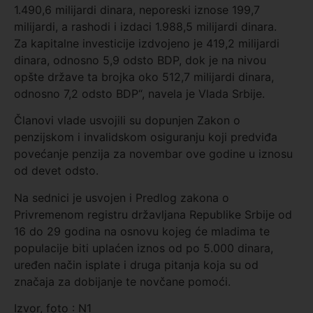
1.490,6 milijardi dinara, neporeski iznose 199,7
milijardi, a rashodi i izdaci 1.988,5 milijardi dinara.
Za kapitalne investicije izdvojeno je 419,2 milijardi
dinara, odnosno 5,9 odsto BDP, dok je na nivou
opšte države ta brojka oko 512,7 milijardi dinara,
odnosno 7,2 odsto BDP“, navela je Vlada Srbije.
Članovi vlade usvojili su dopunjen Zakon o
penzijskom i invalidskom osiguranju koji predviđa
povećanje penzija za novembar ove godine u iznosu
od devet odsto.
Na sednici je usvojen i Predlog zakona o
Privremenom registru državljana Republike Srbije od
16 do 29 godina na osnovu kojeg će mladima te
populacije biti uplaćen iznos od po 5.000 dinara,
uređen način isplate i druga pitanja koja su od
značaja za dobijanje te novčane pomoći.
Izvor, foto : N1