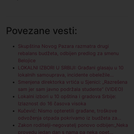
Povezane vesti:
Skupština Novog Pazara razmatra drugi
rebalans budžeta, odbijen predlog za smenu
Belojice
LOKALNI IZBORI U SRBIJI: Građani glasaju u 10
lokalnih samouprava, incidente obeležile…
Smenjena direktorka vrtića u Sjenici: „Razrešena
sam jer sam javno podržala studente“ (VIDEO)
Lokalni izbori u 10 opština i gradova Srbije:
Izlaznost do 16 časova visoka
Kučević: Nismo opteretili građane, troškove
odvoženja otpada pokrivamo iz budžeta za…
Zakon roditelji-negovatelj ponovo odbijen:„Neka
provedu jedan dan s nama pa neka opet…