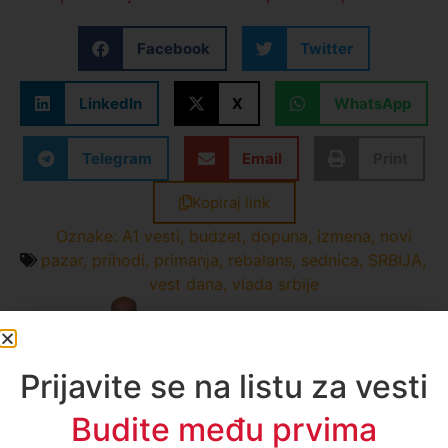
Facebook
Twitter
LinkedIn
X
WhatsApp
Telegram
Email
Print
Kopiraj link
Oznake:
A1 vesti
,
budzet
,
dopuna
,
izmena
,
novi
pazar
,
prihodi
,
primanja
,
rebalans
,
sednica
,
SRBIJA
,
vest dana
,
vlada srbije
Enes Radetinac
Sve vesti
Prijavite se na listu za vesti