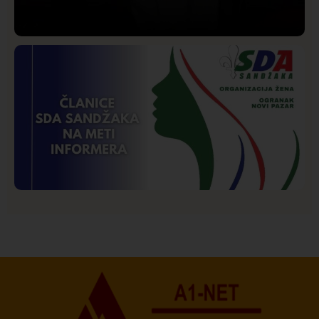
Društvo
Istaknuto
204
Lončar o Opštoj bolnici u Novom Pazaru: „Šta glumite?
Taksi stanicu?“
Istaknuto
Politika
175
Organizacija žena SDA Sandžaka osudila tekst
Informera o Anisi Fetahović i Adeli Melajac