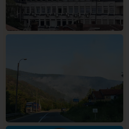
Hronika
Istaknuto
311
Podignut optužni predlog protiv E.A. zbog napada u
Novom Pazaru, produžen mu pritvor