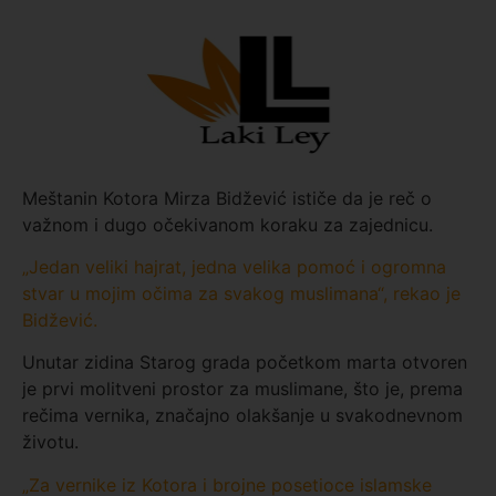
Meštanin Kotora Mirza Bidžević ističe da je reč o
važnom i dugo očekivanom koraku za zajednicu.
„Jedan veliki hajrat, jedna velika pomoć i ogromna
stvar u mojim očima za svakog muslimana“, rekao je
Bidžević.
Unutar zidina Starog grada početkom marta otvoren
je prvi molitveni prostor za muslimane, što je, prema
rečima vernika, značajno olakšanje u svakodnevnom
životu.
„Za vernike iz Kotora i brojne posetioce islamske