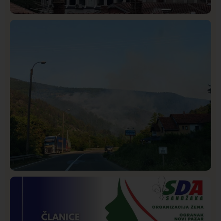
Hronika
Istaknuto
334
Podignut optužni predlog protiv E.A. zbog napada u
Novom Pazaru, produžen mu pritvor
Društvo
Istaknuto
275
Požar od Magliča do Ušća, brda u plamenu –
vatrogasci na terenu