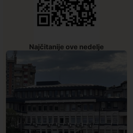
Najčitanije ove nedelje