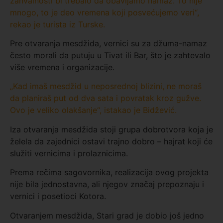
zahvalnosti bi trebalo da obavljamo namaz. To nije
mnogo, to je deo vremena koji posvećujemo veri“,
rekao je turista iz Turske.
Pre otvaranja mesdžida, vernici su za džuma-namaz
često morali da putuju u Tivat ili Bar, što je zahtevalo
više vremena i organizacije.
„Kad imaš mesdžid u neposrednoj blizini, ne moraš
da planiraš put od dva sata i povratak kroz gužve.
Ovo je veliko olakšanje“, istakao je Bidžević.
Iza otvaranja mesdžida stoji grupa dobrotvora koja je
želela da zajednici ostavi trajno dobro – hajrat koji će
služiti vernicima i prolaznicima.
Prema rečima sagovornika, realizacija ovog projekta
nije bila jednostavna, ali njegov značaj prepoznaju i
vernici i posetioci Kotora.
Otvaranjem mesdžida, Stari grad je dobio još jedno