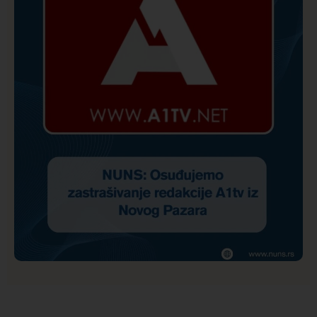
Društvo
Istaknuto
171
NUNS: Osuđujemo zastrašivanje redakcije A1tv iz
Novog Pazara