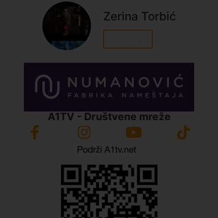
Zerina Torbić
Sve vesti
A1TV - Društvene mreže