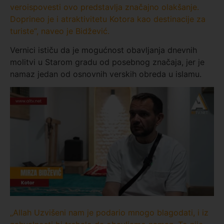
veroispovesti ovo predstavlja značajno olakšanje.
Doprineo je i atraktivitetu Kotora kao destinacije za
turiste“, naveo je Bidžević.
Vernici ističu da je mogućnost obavljanja dnevnih
molitvi u Starom gradu od posebnog značaja, jer je
namaz jedan od osnovnih verskih obreda u islamu.
„Allah Uzvišeni nam je podario mnogo blagodati, i iz