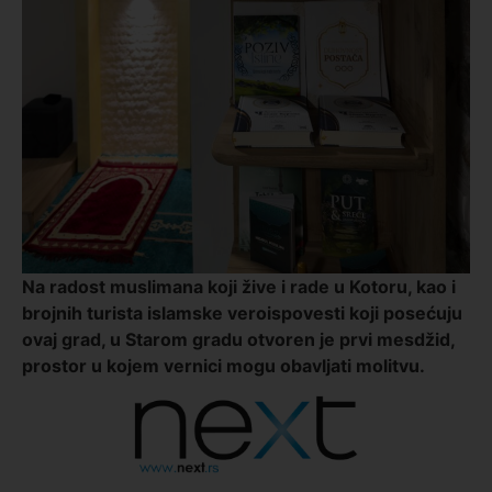
Na radost muslimana koji žive i rade u Kotoru, kao i
brojnih turista islamske veroispovesti koji posećuju
ovaj grad, u Starom gradu otvoren je prvi mesdžid,
prostor u kojem vernici mogu obavljati molitvu.