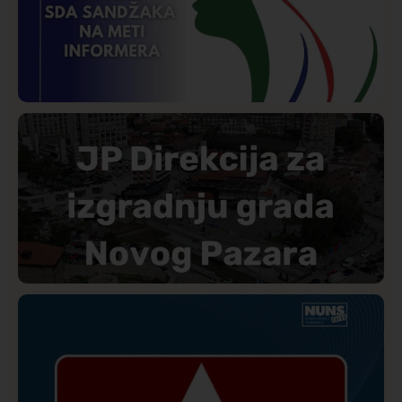
Istaknuto
Politika
177
Organizacija žena SDA Sandžaka osudila tekst
Informera o Anisi Fetahović i Adeli Melajac
Društvo
Istaknuto
174
Direkcija se izvinila A1tv.net zbog pretnji upućenih
novinaru: Biće utvrđena odgovornost učesnika