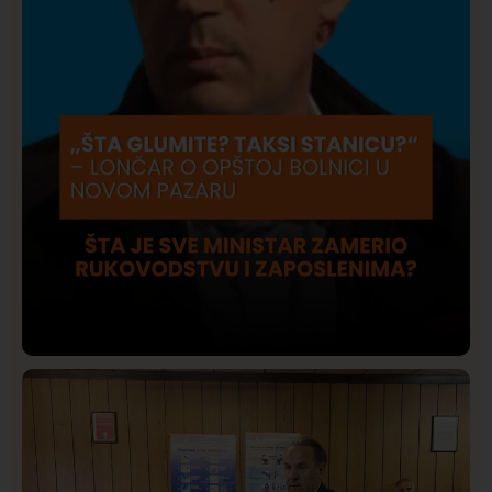
Društvo
Istaknuto
415
Lončar o Opštoj bolnici u Novom Pazaru: „Šta glumite?
Taksi stanicu?“