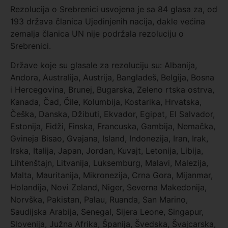
Rezolucija o Srebrenici usvojena je sa 84 glasa za, od
193 država članica Ujedinjenih nacija, dakle većina
zemalja članica UN nije podržala rezoluciju o
Srebrenici.
Države koje su glasale za rezoluciju su: Albanija,
Andora, Australija, Austrija, Bangladeš, Belgija, Bosna
i Hercegovina, Brunej, Bugarska, Zeleno rtska ostrva,
Kanada, Čad, Čile, Kolumbija, Kostarika, Hrvatska,
Češka, Danska, Džibuti, Ekvador, Egipat, El Salvador,
Estonija, Fidži, Finska, Francuska, Gambija, Nemačka,
Gvineja Bisao, Gvajana, Island, Indonezija, Iran, Irak,
Irska, Italija, Japan, Jordan, Kuvajt, Letonija, Libija,
Lihtenštajn, Litvanija, Luksemburg, Malavi, Malezija,
Malta, Mauritanija, Mikronezija, Crna Gora, Mijanmar,
Holandija, Novi Zeland, Niger, Severna Makedonija,
Norvška, Pakistan, Palau, Ruanda, San Marino,
Saudijska Arabija, Senegal, Sijera Leone, Singapur,
Slovenija, Južna Afrika, Španija, Švedska, Švajcarska,