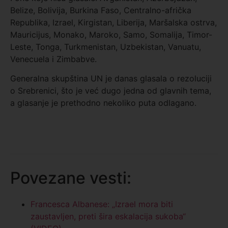
Belize, Bolivija, Burkina Faso, Centralno-afrička
Republika, Izrael, Kirgistan, Liberija, Maršalska ostrva,
Mauricijus, Monako, Maroko, Samo, Somalija, Timor-
Leste, Tonga, Turkmenistan, Uzbekistan, Vanuatu,
Venecuela i Zimbabve.
Generalna skupština UN je danas glasala o rezoluciji
o Srebrenici, što je već dugo jedna od glavnih tema,
a glasanje je prethodno nekoliko puta odlagano.
Povezane vesti:
Francesca Albanese: „Izrael mora biti
zaustavljen, preti šira eskalacija sukoba“