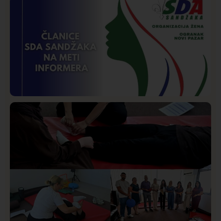
Društvo
Istaknuto
265
Požar od Magliča do Ušća, brda u plamenu –
vatrogasci na terenu
Istaknuto
Politika
170
Organizacija žena SDA Sandžaka osudila tekst
Informera o Anisi Fetahović i Adeli Melajac