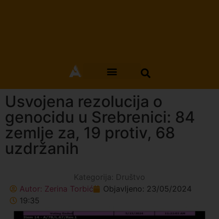
Usvojena rezolucija o
genocidu u Srebrenici: 84
zemlje za, 19 protiv, 68
uzdržanih
Kategorija:
Društvo
Autor:
Zerina Torbić
Objavljeno:
23/05/2024
19:35