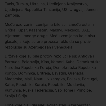
Tunis, Turska, Ukrajina, Ujedinjeno Kraljevstvo,
Ujedinjena Republika Tanzanija, US, Urugvaj, Jemen i
Zambija.
Među uzdržanim zemljama bile su, između ostalih
Grčka, Kipar, Kazahstan, Maldivi, Meksiko, UAE,
Vijetnam i mnoge druge. Među zemljama koje nisu
glasale, a koje su pre procesa rekle da su protiv
rezolucije su Azerbejdžan i Venecuela.
Države koje su bile protov rezolucije su: Antigva i
Barbuda, Belorusija, Kina, Komori, Kuba, Demokratska
Narodna Republika Koreja, Demokratska Republika
Kongo, Dominika, Eritreja, Esvatini, Grenada,
Mađarska, Mali, Nauru, Nikaragva, Poljska, Portugal,
Katar, Republika Koreja, Republika Moldavija,
Rumunija, Ruska Federacija, Sao Tome i Principe,
Srbija i Sirija.
I one koje nisu glasale: Avganistan, Azerbejdžan,