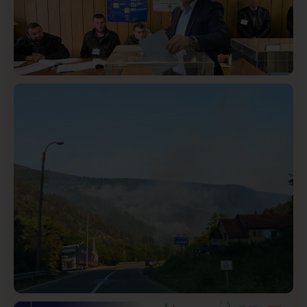
Istaknuto
Politika
321
Rasim Ljajić podneo ostavku na mesto predsednika
SDPS