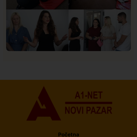
Društvo
Istaknuto
153
U Novom Pazaru počeo prvi HISBAS Neuro Kamp za
decu sa razvojnim izazovima
Početna