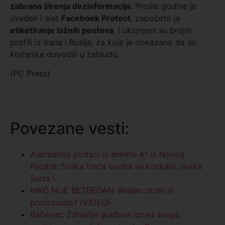
zabrana širenja dezinformacija
. Prošle godine je
uveden i alat
Facebook Protect
, započeto je
etiketiranje lažnih postova
, i uklonjeni su brojni
profili iz Irana i Rusije, za koje je dokazano da su
korisnike dovodili u zabludu.
(PC Press)
Povezane vesti:
Alarmantni podaci iz ankete A1 iz Novog
Pazara: Svaka treća osoba se kockala, svaka
šesta i…
NIKO NIJE BEZBEDAN: Realan strah ili
predrasuda? (VIDEO)
Bačevac: Zdravlje građana iznad svega,