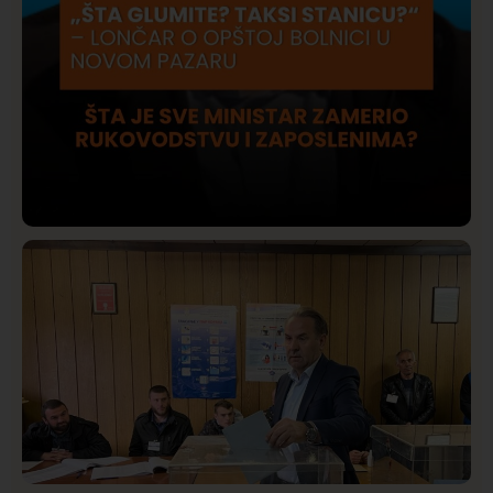
Društvo
Istaknuto
415
Lončar o Opštoj bolnici u Novom Pazaru: „Šta glumite?
Taksi stanicu?“