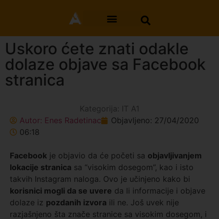
Uskoro ćete znati odakle
dolaze objave sa Facebook
stranica
Kategorija:
IT A1
Autor:
Enes Radetinac
Objavljeno:
27/04/2020
06:18
Facebook
je objavio da će početi sa
objavljivanjem
lokacije stranica
sa “visokim dosegom”, kao i isto
takvih Instagram naloga. Ovo je učinjeno kako bi
korisnici mogli da se uvere
da li informacije i objave
dolaze iz
pozdanih izvora
ili ne. Još uvek nije
razjašnjeno šta znače stranice sa visokim dosegom, i