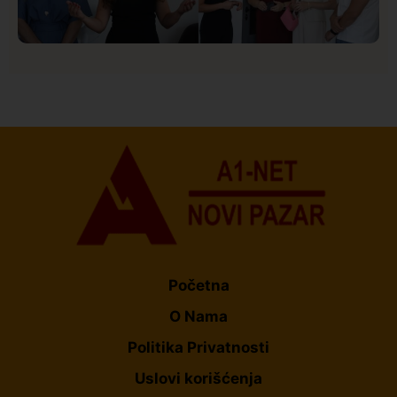
Društvo
Istaknuto
153
U Novom Pazaru počeo prvi HISBAS Neuro Kamp za
decu sa razvojnim izazovima
Početna
O Nama
Politika Privatnosti
Uslovi korišćenja