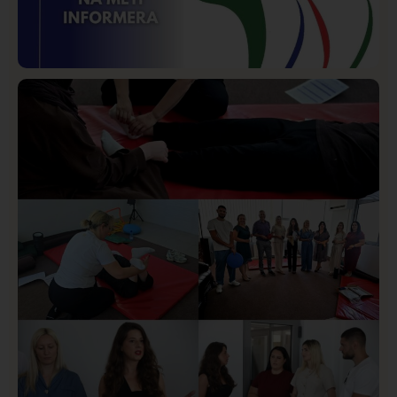
Istaknuto
Politika
170
Organizacija žena SDA Sandžaka osudila tekst
Informera o Anisi Fetahović i Adeli Melajac