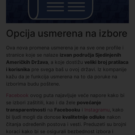
Opcija usmerena na izbore
Ova nova promena usmerena je na sve one profile i
stranice koje se nalaze
izvan područja Sjedinjenih
Američkih Država
, a koje dostižu
veliki broj pratilaca
i korisnika
pre svega baš u ovoj državi. Iz kompanije
kažu da je funkcija usmerena na to da poruke na
izborima budu poštene.
Facebook
ovog puta najavljuje veće napore kako bi
se izbori zaštitili, kao i da žele
povećanje
transparentnosti
na
Facebooku
i
Instagramu
, kako
bi ljudi mogli da donose
kvalitetnije odluke
nakon
čitanja određenih postova i vesti. Preduzeti su brojni
koraci kako bi se osigurali bezbednost izbora i