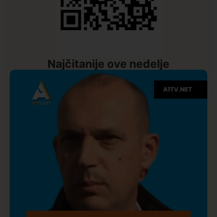
Najčitanije ove nedelje