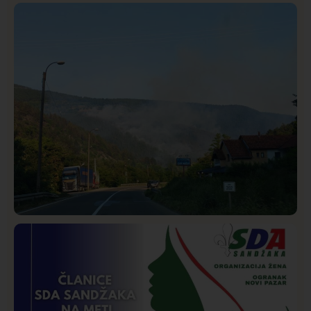
Istaknuto
Politika
321
Rasim Ljajić podneo ostavku na mesto predsednika
SDPS
Društvo
Istaknuto
265
Požar od Magliča do Ušća, brda u plamenu –
vatrogasci na terenu