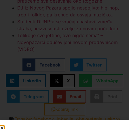
pratićemo sva dešavanja oko Rogozne
DJ iz Novog Pazara spojio nespojivo: hip-hop,
trep i folklor, pa krenuo da osvaja muzičko…
Studenti DUNP-a se vraćaju nastavi između
straha, neizvesnosti i želje za novim početkom
Toliko je sve jeftino, ovo nigde nema“ –
Novopazarci oduševljeni novom prodavnicom
(VIDEO)
Facebook
Twitter
LinkedIn
X
WhatsApp
Telegram
Email
Print
Kopiraj link
Oznake:
facebook
,
lokacija
,
obavestenja
,
uskoro