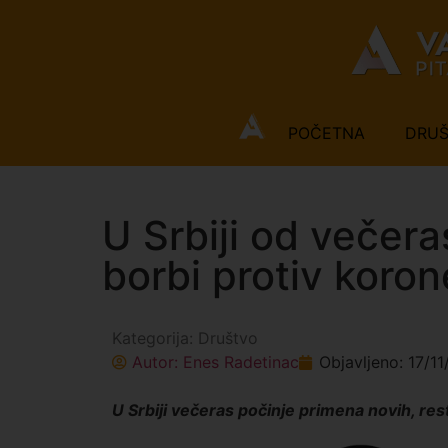
POČETNA
DRU
U Srbiji od večera
borbi protiv koron
Kategorija:
Društvo
Autor:
Enes Radetinac
Objavljeno:
17/1
U Srbiji večeras počinje primena novih, rest