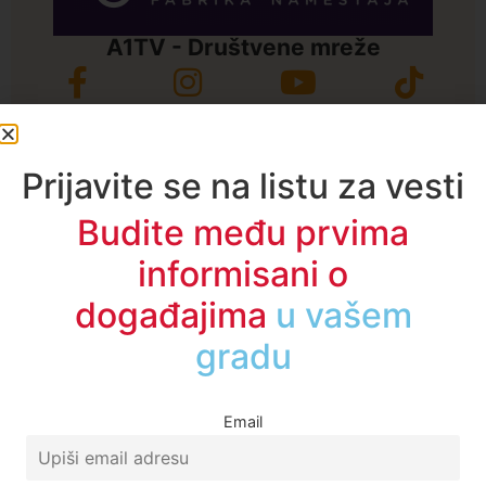
A1TV - Društvene mreže
Prijavite se na listu za vesti
Budite među prvima
informisani o
događajima
u regionu
Email
Najčitanije ove nedelje