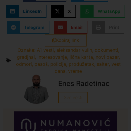
LinkedIn
X
WhatsApp
Telegram
Email
Print
Kopiraj link
Oznake:
A1 vesti
,
aleksandar vulin
,
dokumenti
,
gradjnai
,
interesovanje
,
lična karta
,
novi pazar
,
odmori
,
pasoš
,
policija
,
produžetak
,
salter
,
vest
dana
,
vreme
Enes Radetinac
Sve vesti