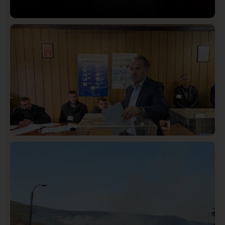
Društvo
Istaknuto
420
Lončar o Opštoj bolnici u Novom Pazaru: „Šta glumite?
Taksi stanicu?“
Istaknuto
Politika
325
Rasim Ljajić podneo ostavku na mesto predsednika
SDPS