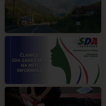
Društvo
Istaknuto
271
Požar od Magliča do Ušća, brda u plamenu –
vatrogasci na terenu
Istaknuto
Politika
172
Organizacija žena SDA Sandžaka osudila tekst
Informera o Anisi Fetahović i Adeli Melajac