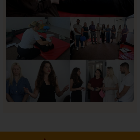
Društvo
Istaknuto
155
U Novom Pazaru počeo prvi HISBAS Neuro Kamp za
decu sa razvojnim izazovima