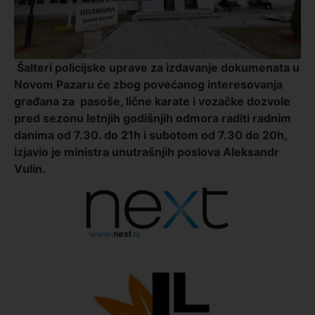
Šalteri policijske uprave za izdavanje dokumenata u
Novom Pazaru će zbog povećanog interesovanja
građana za pasoše, lične karate i vozačke dozvole
pred sezonu letnjih godišnjih odmora raditi radnim
danima
od 7.30. do 21h i subotom od 7.30 do 20h,
izjavio je ministra unutrašnjih poslova Aleksandr
Vulin.