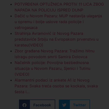
POTVRĐENA OPTUŽNICA PROTIV 11 LICA ZBOG
NAPADA NA POLICIJU ISPRED DUNP
Dačić u Novom Pazaru: MUP nastavlja ulaganja
u opremu i bolje uslove rada policije i
vatrogasaca
Strahinja Avramović iz Novog Pazara
predstaviće Srbiju na Evropskom prvenstvu u
karateu(VIDEO)
Zbor građana Novog Pazara: Tražimo hitnu
istragu povodom smrti Samira Dolovca
Načelnik policije: Povoljna bezbednosna
situacija u Novom Pazaru, Sjenici i Tutinu
(VIDEO)
Alarmantni podaci iz ankete A1 iz Novog
Pazara: Svaka treća osoba se kockala, svaka
šesta i…
Facebook
Twitter