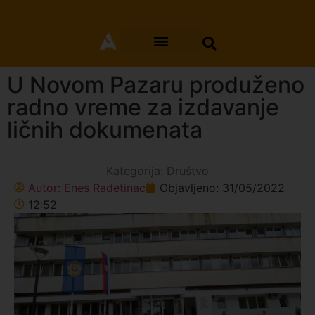
U Novom Pazaru produženo
radno vreme za izdavanje
ličnih dokumenata
Kategorija:
Društvo
Autor:
Enes Radetinac
Objavljeno:
31/05/2022
12:52