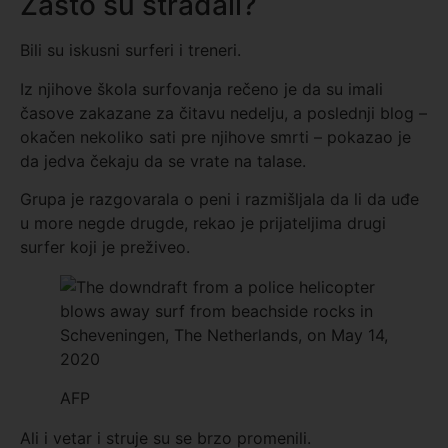
Zašto su stradali?
Bili su iskusni surferi i treneri.
Iz njihove škola surfovanja rečeno je da su imali
časove zakazane za čitavu nedelju, a poslednji blog –
okačen nekoliko sati pre njihove smrti – pokazao je
da jedva čekaju da se vrate na talase.
Grupa je razgovarala o peni i razmišljala da li da uđe
u more negde drugde, rekao je prijateljima drugi
surfer koji je preživeo.
AFP
Ali i vetar i struje su se brzo promenili.