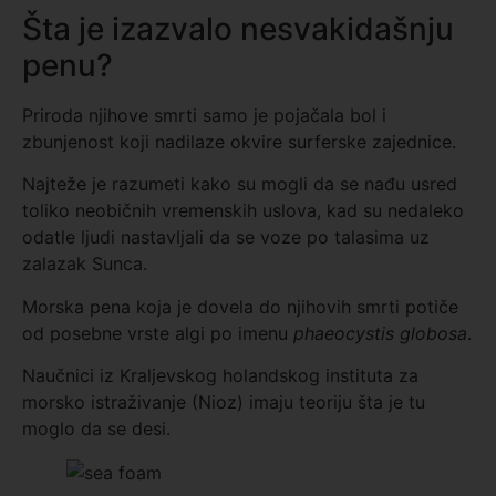
Šta je izazvalo nesvakidašnju
penu?
Priroda njihove smrti samo je pojačala bol i
zbunjenost koji nadilaze okvire surferske zajednice.
Najteže je razumeti kako su mogli da se nađu usred
toliko neobičnih vremenskih uslova, kad su nedaleko
odatle ljudi nastavljali da se voze po talasima uz
zalazak Sunca.
Morska pena koja je dovela do njihovih smrti potiče
od posebne vrste algi po imenu
phaeocystis globosa
.
Naučnici iz Kraljevskog holandskog instituta za
morsko istraživanje (Nioz) imaju teoriju šta je tu
moglo da se desi.