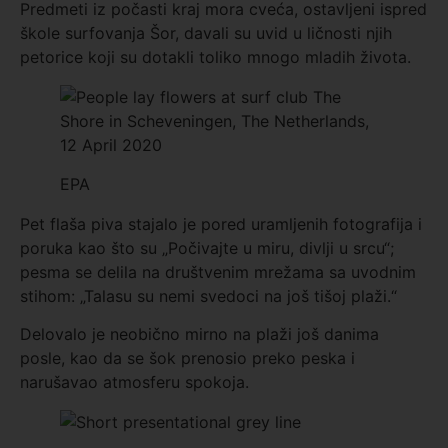
Predmeti iz počasti kraj mora cveća, ostavljeni ispred
škole surfovanja Šor, davali su uvid u ličnosti njih
petorice koji su dotakli toliko mnogo mladih života.
EPA
Pet flaša piva stajalo je pored uramljenih fotografija i
poruka kao što su „Počivajte u miru, divlji u srcu“;
pesma se delila na društvenim mrežama sa uvodnim
stihom: „Talasu su nemi svedoci na još tišoj plaži.“
Delovalo je neobično mirno na plaži još danima
posle, kao da se šok prenosio preko peska i
narušavao atmosferu spokoja.