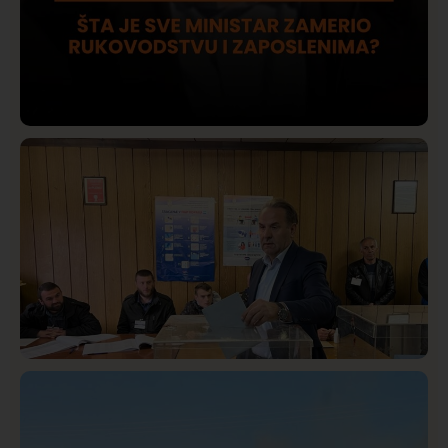
Društvo
Istaknuto
420
Lončar o Opštoj bolnici u Novom Pazaru: „Šta glumite?
Taksi stanicu?“
Istaknuto
Politika
325
Rasim Ljajić podneo ostavku na mesto predsednika
SDPS