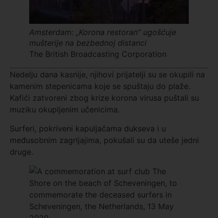
Amsterdam: „Korona restoran” ugošćuje
mušterije na bezbednoj distanci
The British Broadcasting Corporation
Nedelju dana kasnije, njihovi prijatelji su se okupili na
kamenim stepenicama koje se spuštaju do plaže.
Kafići zatvoreni zbog krize korona virusa puštali su
muziku okupljenim učenicima.
Surferi, pokriveni kapuljačama dukseva i u
međusobnim zagrljajima, pokušali su da uteše jedni
druge.