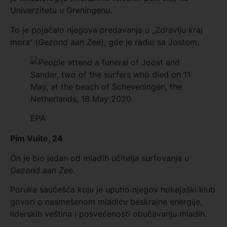
Univerzitetu u Greningenu.
To je pojačalo njegova predavanja u „Zdravlju kraj
mora“ (
Gezond aan Zee
), gde je radio sa Jostom.
EPA
Pim Vuite, 24
On je bio jedan od mlađih učitelja surfovanja u
Gezond aan Ze
e.
Poruka saučešća koju je uputio njegov hokejaški klub
govori o nasmešenom mladiću beskrajne energije,
liderskih veština i posvećenosti obučavanju mladih.