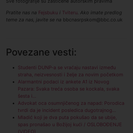
Sve fotografije su zaštićene autorskim pravima
Pratite nas na
Fejsbuku
i
Tviteru
. Ako imate predlog
teme za nas, javite se na
bbcnasrpskom@bbc.co.uk
Povezane vesti:
Studenti DUNP-a se vraćaju nastavi između
straha, neizvesnosti i želje za novim početkom
Alarmantni podaci iz ankete A1 iz Novog
Pazara: Svaka treća osoba se kockala, svaka
šesta i…
Advokat oca osumnjičenog za napad: Porodica
tvrdi da je incident posledica dugotrajnog…
Mladić koji je dva puta pokušao da se ubije,
spas pronašao u Božijoj kući / OSLOBOĐENJE
(VIDEO)