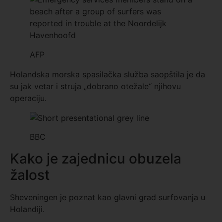
AFP
Holandska morska spasilačka služba saopštila je da
su jak vetar i struja „dobrano otežale“ njihovu
operaciju.
BBC
Kako je zajednicu obuzela
žalost
Sheveningen je poznat kao glavni grad surfovanja u
Holandiji.