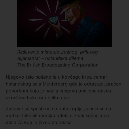
Rešavanje misterije „ružnog, prljavog
dijamanta“ – holandska dilema
The British Broadcasting Corporation
Njegovo telo nošeno je u kovčegu kroz centar
holandskog sela Muiderberg gde je odrastao, praćen
povorkom koja je nosila njegovu omiljenu dasku
ukrašenu buketom belih ruža.
Zastave su spuštene na pola koplja, a neki su na
motke zakačili morska odela u znak sećanja na
mladića koji je živeo za talase.