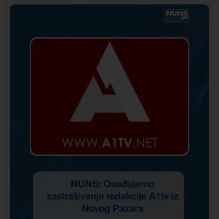
Istaknuto
Politika
172
Organizacija žena SDA Sandžaka osudila tekst
Informera o Anisi Fetahović i Adeli Melajac