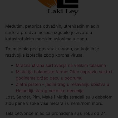
Međutim, petorica odvažnih, utreniranih mladih
surfera pre dva meseca izgubilo je živote u
katastrofalnim morskim uslovima u Hagu.
To im je bio prvi povratak u vodu, od koje ih je
razdvojila izolacija zbog korona virusa.
Mračna strana surfovanja na velikim talasima
Misterija holandske farme: Otac napravio sektu i
godinama držao decu u podrumu
Zlatni prsten – jedini trag u rešavanju ubistva u
Holandiji starog nekoliko decenija
Jost, Sander, Pim, Maks i Matijs stradali su u debelom
zidu pene visoke više metara i u nemirnom moru.
Tela četvorice mladića pronađena su u roku od 24