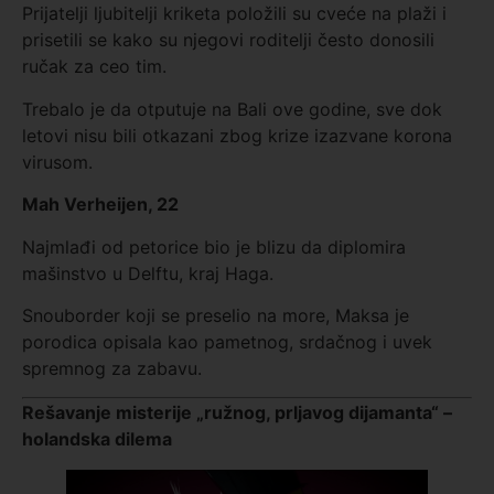
Prijatelji ljubitelji kriketa položili su cveće na plaži i
prisetili se kako su njegovi roditelji često donosili
ručak za ceo tim.
Trebalo je da otputuje na Bali ove godine, sve dok
letovi nisu bili otkazani zbog krize izazvane korona
virusom.
Mah Verheijen, 22
Najmlađi od petorice bio je blizu da diplomira
mašinstvo u Delftu, kraj Haga.
Snouborder koji se preselio na more, Maksa je
porodica opisala kao pametnog, srdačnog i uvek
spremnog za zabavu.
Rešavanje misterije „ružnog, prljavog dijamanta“ –
holandska dilema