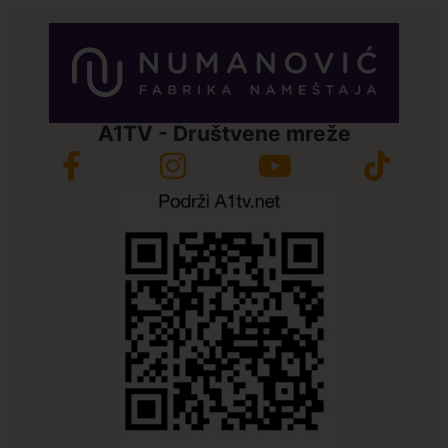
A1TV - Društvene mreže