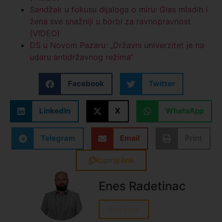
Sandžak u fokusu dijaloga o miru: Glas mladih i
žena sve snažniji u borbi za ravnopravnost
(VIDEO)
DS u Novom Pazaru: „Državni univerzitet je na
udaru antidržavnog režima“
Facebook
Twitter
LinkedIn
X
WhatsApp
Telegram
Email
Print
Kopiraj link
Enes Radetinac
Sve vesti