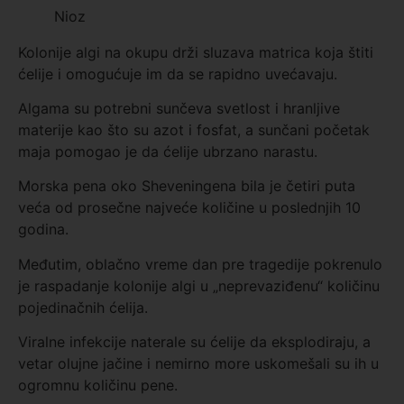
Nioz
Kolonije algi na okupu drži sluzava matrica koja štiti
ćelije i omogućuje im da se rapidno uvećavaju.
Algama su potrebni sunčeva svetlost i hranljive
materije kao što su azot i fosfat, a sunčani početak
maja pomogao je da ćelije ubrzano narastu.
Morska pena oko Sheveningena bila je četiri puta
veća od prosečne najveće količine u poslednjih 10
godina.
Međutim, oblačno vreme dan pre tragedije pokrenulo
je raspadanje kolonije algi u „neprevaziđenu“ količinu
pojedinačnih ćelija.
Viralne infekcije naterale su ćelije da eksplodiraju, a
vetar olujne jačine i nemirno more uskomešali su ih u
ogromnu količinu pene.