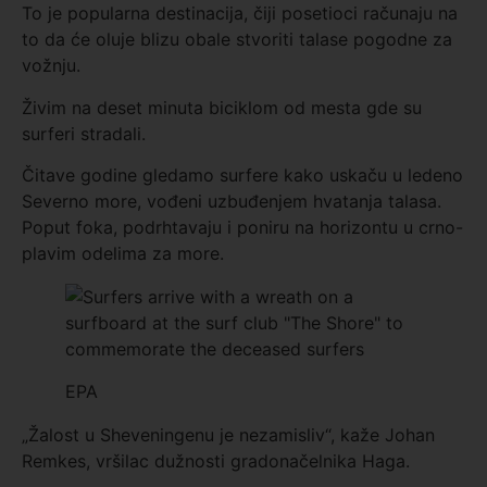
To je popularna destinacija, čiji posetioci računaju na
to da će oluje blizu obale stvoriti talase pogodne za
vožnju.
Živim na deset minuta biciklom od mesta gde su
surferi stradali.
Čitave godine gledamo surfere kako uskaču u ledeno
Severno more, vođeni uzbuđenjem hvatanja talasa.
Poput foka, podrhtavaju i poniru na horizontu u crno-
plavim odelima za more.
EPA
„Žalost u Sheveningenu je nezamisliv“, kaže Johan
Remkes, vršilac dužnosti gradonačelnika Haga.