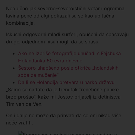
Neobično jak severno-severoistični vetar i ogromna
lavina pene od algi pokazali su se kao ubitačna
kombinacija.
Iskusni odgovorni mladi surferi, obučeni da spasavaju
druge, odjednom nisu mogli da se spasu.
Ako ne izbriše fotografije unučadi s Fejsbuka
Holanđanka 50 evra dnevno
Šestoro uhapšeno posle otkrića „holandskih
soba za mučenje“
Da li se Holandija pretvara u narko državu
„Samo se nadate da je trenutak frenetične panike
brzo prošao“, kaže mi Jostov prijatelj iz detinjstva
Tim van de Ven.
On i dalje ne može da prihvati da se oni nikad više
neće vratiti.