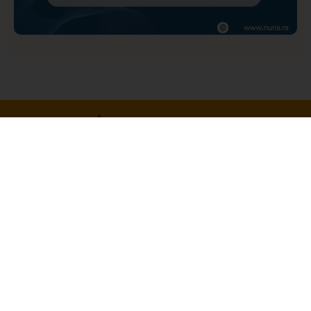
Društvo
Istaknuto
157
NUNS: Osuđujemo zastrašivanje redakcije A1tv iz
Novog Pazara
Početna
O Nama
Politika Privatnosti
Uslovi korišćenja