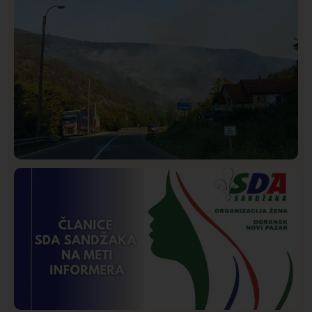
Društvo
Istaknuto
271
Požar od Magliča do Ušća, brda u plamenu –
vatrogasci na terenu