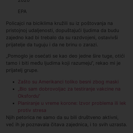
EPA
Policajci na biciklima kružili su iz poštovanja na
pristojnoj udaljenosti, dopuštajući ljudima da budu
zajedno kad bi trebalo da su razdvojeni, ostavivši
prijatelje da tuguju i da ne brinu o zarazi.
„Pomoglo je osećati se kao deo jedne šire tuge, otići
tamo i biti među ljudima koji razumeju“, rekao mi je
prijatelj grupe.
Zašto su Amerikanci toliko besni zbog maski
„Bio sam dobrovoljac za testiranje vakcine na
Oksfordu“
Planiranje u vreme korone: Izvor problema ili lek
protiv stresa
Njih petorica ne samo da su bili društveno aktivni,
već ih je poznavala čitava zajednica, i to svih uzrasta.