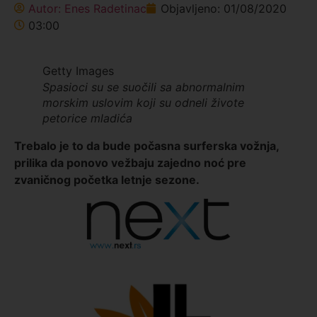
Autor:
Enes Radetinac
Objavljeno:
01/08/2020
03:00
Getty Images
Spasioci su se suočili sa abnormalnim
morskim uslovim koji su odneli živote
petorice mladića
Trebalo je to da bude počasna surferska vožnja,
prilika da ponovo vežbaju zajedno noć pre
zvaničnog početka letnje sezone.