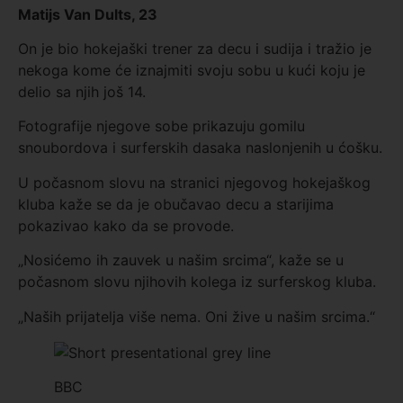
Matijs Van Dults, 23
On je bio hokejaški trener za decu i sudija i tražio je
nekoga kome će iznajmiti svoju sobu u kući koju je
delio sa njih još 14.
Fotografije njegove sobe prikazuju gomilu
snoubordova i surferskih dasaka naslonjenih u ćošku.
U počasnom slovu na stranici njegovog hokejaškog
kluba kaže se da je obučavao decu a starijima
pokazivao kako da se provode.
„Nosićemo ih zauvek u našim srcima“, kaže se u
počasnom slovu njihovih kolega iz surferskog kluba.
„Naših prijatelja više nema. Oni žive u našim srcima.“
BBC