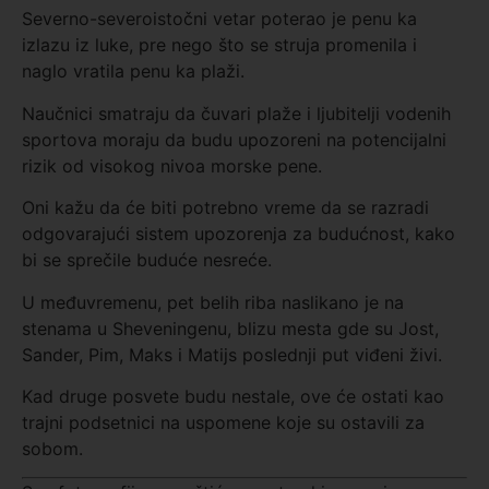
Severno-severoistočni vetar poterao je penu ka
izlazu iz luke, pre nego što se struja promenila i
naglo vratila penu ka plaži.
Naučnici smatraju da čuvari plaže i ljubitelji vodenih
sportova moraju da budu upozoreni na potencijalni
rizik od visokog nivoa morske pene.
Oni kažu da će biti potrebno vreme da se razradi
odgovarajući sistem upozorenja za budućnost, kako
bi se sprečile buduće nesreće.
U međuvremenu, pet belih riba naslikano je na
stenama u Sheveningenu, blizu mesta gde su Jost,
Sander, Pim, Maks i Matijs poslednji put viđeni živi.
Kad druge posvete budu nestale, ove će ostati kao
trajni podsetnici na uspomene koje su ostavili za
sobom.