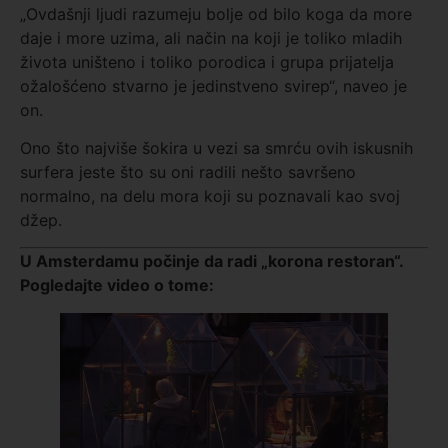
„Ovdašnji ljudi razumeju bolje od bilo koga da more
daje i more uzima, ali način na koji je toliko mladih
života uništeno i toliko porodica i grupa prijatelja
ožalošćeno stvarno je jedinstveno svirep“, naveo je
on.
Ono što najviše šokira u vezi sa smrću ovih iskusnih
surfera jeste što su oni radili nešto savršeno
normalno, na delu mora koji su poznavali kao svoj
džep.
U Amsterdamu počinje da radi
„
korona restoran“.
Pogledajte video o tome: