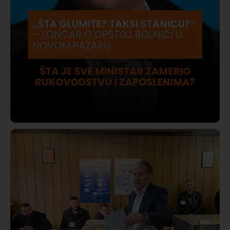
Društvo
Istaknuto
423
Lončar o Opštoj bolnici u Novom Pazaru: „Šta glumite?
Taksi stanicu?“