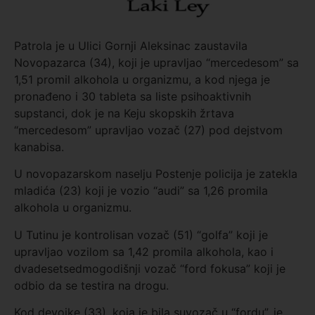
Patrola je u Ulici Gornji Aleksinac zaustavila
Novopazarca (34), koji je upravljao “mercedesom” sa
1,51 promil alkohola u organizmu, a kod njega je
pronađeno i 30 tableta sa liste psihoaktivnih
supstanci, dok je na Keju skopskih žrtava
“mercedesom” upravljao vozač (27) pod dejstvom
kanabisa.
U novopazarskom naselju Postenje policija je zatekla
mladića (23) koji je vozio “audi” sa 1,26 promila
alkohola u organizmu.
U Tutinu je kontrolisan vozač (51) “golfa” koji je
upravljao vozilom sa 1,42 promila alkohola, kao i
dvadesetsedmogodišnji vozač “ford fokusa” koji je
odbio da se testira na drogu.
Kod devojke (33), koja je bila suvozač u “fordu”, je