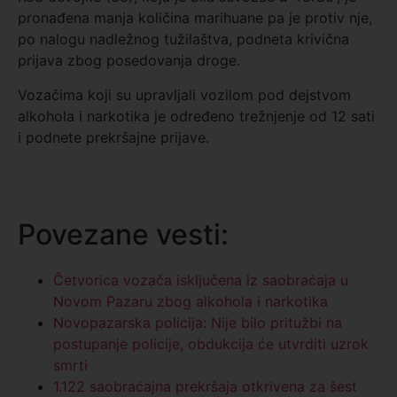
pronađena manja količina marihuane pa je protiv nje,
po nalogu nadležnog tužilaštva, podneta krivična
prijava zbog posedovanja droge.
Vozačima koji su upravljali vozilom pod dejstvom
alkohola i narkotika je određeno trežnjenje od 12 sati
i podnete prekršajne prijave.
Povezane vesti:
Četvorica vozača isključena iz saobraćaja u
Novom Pazaru zbog alkohola i narkotika
Novopazarska policija: Nije bilo pritužbi na
postupanje policije, obdukcija će utvrditi uzrok
smrti
1.122 saobraćajna prekršaja otkrivena za šest