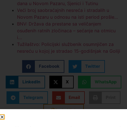
dana u Novom Pazaru, Sjenici i Tutinu
Veći broj saobraćajnih nesreća i stradalih u
Novom Pazaru u odnosu na isti period prošle…
BNV: Država da prestane sa veličanjem
osuđenih ratnih zločinaca – sećanje na otmicu
i…
Tužilaštvo: Policijski službenik osumnjičen za
nesreću u kojoj je stradao 15-godišnjak na Goliji
Facebook
Twitter
LinkedIn
X
WhatsApp
Telegram
Email
Print
Kopiraj link
Oznake:
A1 vesti
,
alkohol
,
iskljucenje
,
narotici
,
novi
pazar
,
policija
,
saobracaj
,
vest dana
,
vozači