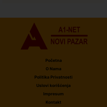
Istaknuto
Politika
174
Organizacija žena SDA Sandžaka osudila tekst
Informera o Anisi Fetahović i Adeli Melajac
Početna
O Nama
Politika Privatnosti
Uslovi korišćenja
Impresum
Kontakt