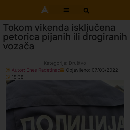
Tokom vikenda isključena
petorica pijanih ili drogiranih
vozača
Kategorija:
Društvo
Autor:
Enes Radetinac
Objavljeno:
07/03/2022
15:38