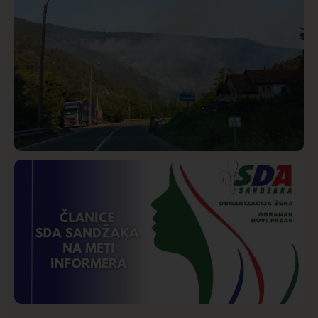
Društvo
Istaknuto
273
Požar od Magliča do Ušća, brda u plamenu –
vatrogasci na terenu