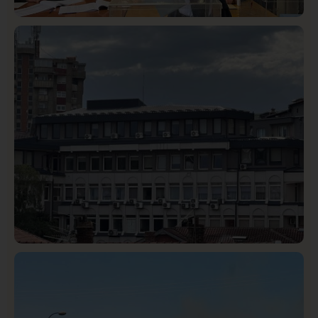
Istaknuto
Politika
326
Rasim Ljajić podneo ostavku na mesto predsednika
SDPS
Hronika
Istaknuto
295
Podignut optužni predlog protiv E.A. zbog napada u
Novom Pazaru, produžen mu pritvor