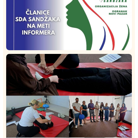
vatrogasci na terenu
Istaknuto
Politika
170
Organizacija žena SDA Sandžaka osudila tekst
Informera o Anisi Fetahović i Adeli Melajac