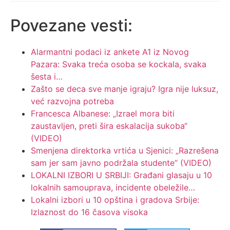
Povezane vesti:
Alarmantni podaci iz ankete A1 iz Novog
Pazara: Svaka treća osoba se kockala, svaka
šesta i…
Zašto se deca sve manje igraju? Igra nije luksuz,
već razvojna potreba
Francesca Albanese: „Izrael mora biti
zaustavljen, preti šira eskalacija sukoba“
(VIDEO)
Smenjena direktorka vrtića u Sjenici: „Razrešena
sam jer sam javno podržala studente“ (VIDEO)
LOKALNI IZBORI U SRBIJI: Građani glasaju u 10
lokalnih samouprava, incidente obeležile…
Lokalni izbori u 10 opština i gradova Srbije:
Izlaznost do 16 časova visoka