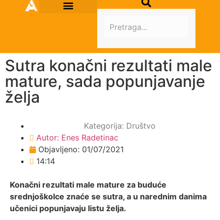
Sutra konačni rezultati male
mature, sada popunjavanje
želja
Kategorija:
Društvo
Autor:
Enes Radetinac
Objavljeno:
01/07/2021
14:14
Konačni rezultati male mature za buduće
srednjoškolce znaće se sutra, a u narednim danima
učenici popunjavaju listu želja.