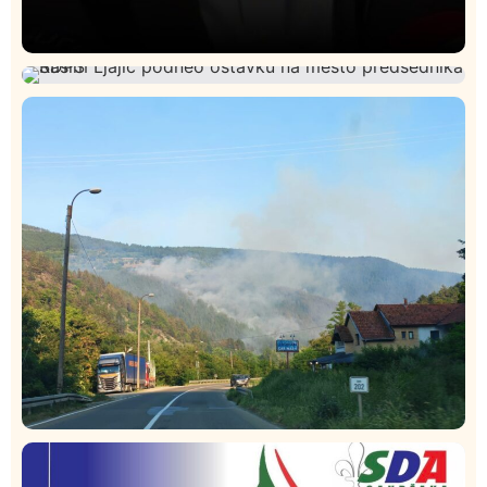
Društvo
Istaknuto
409
Lončar o Opštoj bolnici u Novom Pazaru: „Šta glumite?
Istaknuto
Politika
321
Taksi stanicu?“
Rasim Ljajić podneo ostavku na mesto predsednika
SDPS
Društvo
Istaknuto
258
Požar od Magliča do Ušća, brda u plamenu –