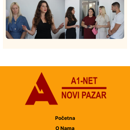
Društvo
Istaknuto
151
U Novom Pazaru počeo prvi HISBAS Neuro Kamp za
decu sa razvojnim izazovima
Početna
O Nama