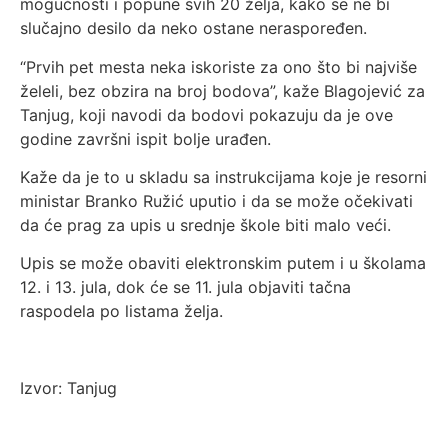
mogućnosti i popune svih 20 želja, kako se ne bi
slučajno desilo da neko ostane neraspoređen.
“Prvih pet mesta neka iskoriste za ono što bi najviše
želeli, bez obzira na broj bodova”, kaže Blagojević za
Tanjug, koji navodi da bodovi pokazuju da je ove
godine završni ispit bolje urađen.
Kaže da je to u skladu sa instrukcijama koje je resorni
ministar Branko Ružić uputio i da se može očekivati
da će prag za upis u srednje škole biti malo veći.
Upis se može obaviti elektronskim putem i u školama
12. i 13. jula, dok će se 11. jula objaviti tačna
raspodela po listama želja.
Izvor: Tanjug