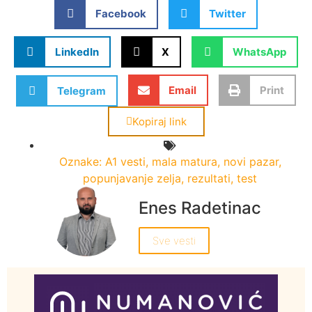
Facebook
Twitter
LinkedIn
X
WhatsApp
Email
Print
Telegram
Kopiraj link
Oznake:
A1 vesti
,
mala matura
,
novi pazar
,
popunjavanje zelja
,
rezultati
,
test
Enes Radetinac
Sve vesti