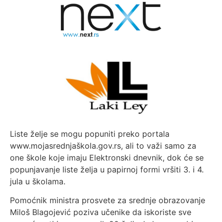
Liste želje se mogu popuniti preko portala
www.mojasrednjaškola.gov.rs, ali to važi samo za
one škole koje imaju Elektronski dnevnik, dok će se
popunjavanje liste želja u papirnoj formi vršiti 3. i 4.
jula u školama.
Pomoćnik ministra prosvete za srednje obrazovanje
Miloš Blagojević poziva učenike da iskoriste sve