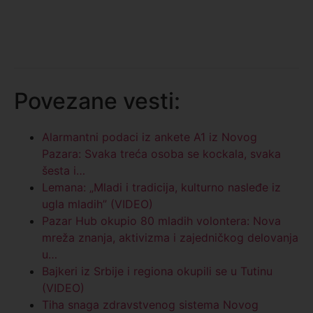
Povezane vesti:
Alarmantni podaci iz ankete A1 iz Novog
Pazara: Svaka treća osoba se kockala, svaka
šesta i…
Lemana: „Mladi i tradicija, kulturno nasleđe iz
ugla mladih” (VIDEO)
Pazar Hub okupio 80 mladih volontera: Nova
mreža znanja, aktivizma i zajedničkog delovanja
u…
Bajkeri iz Srbije i regiona okupili se u Tutinu
(VIDEO)
Tiha snaga zdravstvenog sistema Novog