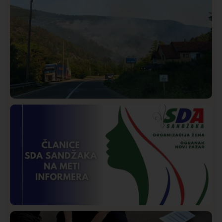
Društvo
Istaknuto
269
Požar od Magliča do Ušća, brda u plamenu –
vatrogasci na terenu
Istaknuto
Politika
171