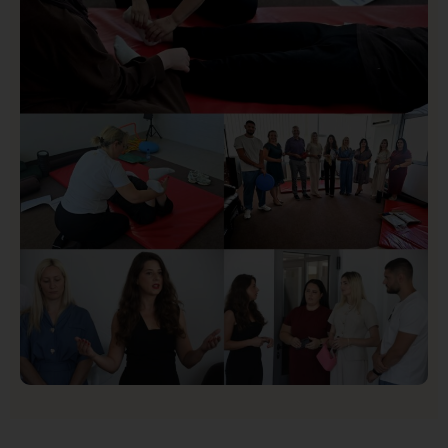
Organizacija žena SDA Sandžaka osudila tekst
Informera o Anisi Fetahović i Adeli Melajac
Društvo
Istaknuto
155
U Novom Pazaru počeo prvi HISBAS Neuro Kamp za