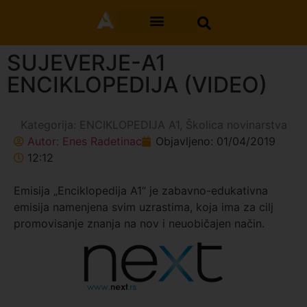
SUJEVERJE-A1
ENCIKLOPEDIJA (VIDEO)
Kategorija:
ENCIKLOPEDIJA A1
,
Školica novinarstva
Autor:
Enes Radetinac
Objavljeno:
01/04/2019
12:12
Emisija „Enciklopedija A1“ je zabavno-edukativna
emisija namenjena svim uzrastima, koja ima za cilj
promovisanje znanja na nov i neuobičajen način.