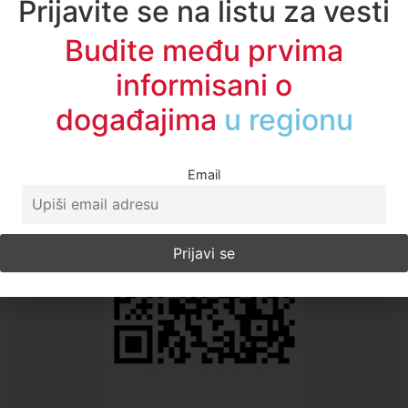
Budite među prvima
informisani o
A1TV - Društvene mreže
događajima
u vašem
gradu
Email