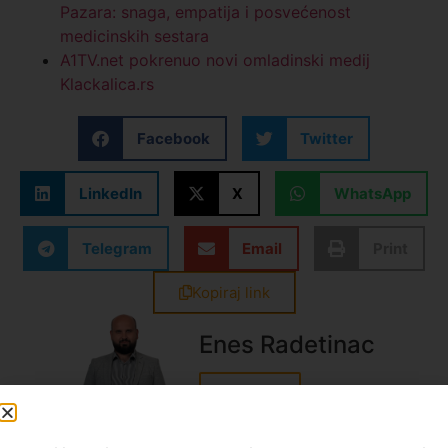
Pazara: snaga, empatija i posvećenost
medicinskih sestara
A1TV.net pokrenuo novi omladinski medij
Klackalica.rs
Facebook
Twitter
LinkedIn
X
WhatsApp
Telegram
Email
Print
Kopiraj link
Enes Radetinac
Sve vesti
Prijavite se na listu za vesti