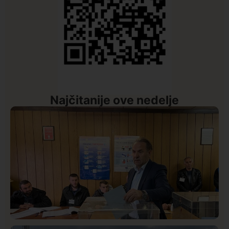
Najčitanije ove nedelje