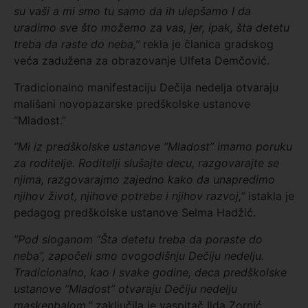
su vaši a mi smo tu samo da ih ulepšamo I da
uradimo sve što možemo za vas, jer, ipak, šta detetu
treba da raste do neba,’’
rekla je članica gradskog
veća zadužena za obrazovanje Ulfeta Demčović.
Tradicionalno manifestaciju Dečija nedelja otvaraju
mališani novopazarske predškolske ustanove
‘’Mladost.’’
’’Mi iz predškolske ustanove ’’Mladost’’ imamo poruku
za roditelje. Roditelji slušajte decu, razgovarajte se
njima, razgovarajmo zajedno kako da unapredimo
njihov život, njihove potrebe i njihov razvoj,’’
istakla je
pedagog predškolske ustanove Selma Hadžić.
’’Pod sloganom ’’Šta detetu treba da poraste do
neba’’, započeli smo ovogodišnju Dečiju nedelju.
Tradicionalno, kao i svake godine, deca predškolske
ustanove ’’Mladost’’ otvaraju Dečiju nedelju
maskenbalom,’’
zaključila je vaspitač Ilda Zornić.