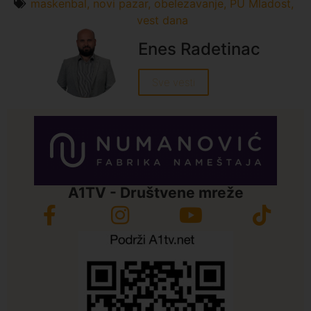
maskenbal
,
novi pazar
,
obelezavanje
,
PU Mladost
,
vest dana
Enes Radetinac
Sve vesti
A1TV - Društvene mreže