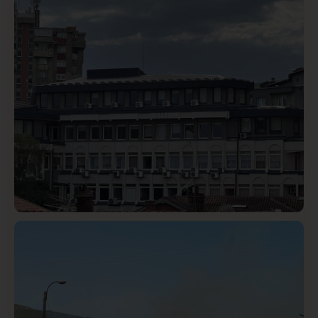
Istaknuto
Politika
327
Rasim Ljajić podneo ostavku na mesto predsednika
SDPS
Hronika
Istaknuto
318
Podignut optužni predlog protiv E.A. zbog napada u
Novom Pazaru, produžen mu pritvor