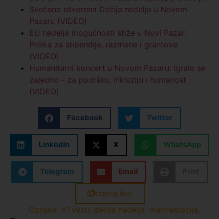
Svečano otvorena Dečija nedelja u Novom
Pazaru (VIDEO)
EU nedelja mogućnosti stiže u Novi Pazar:
Prilika za stipendije, razmene i grantove
(VIDEO)
Humanitarni koncert u Novom Pazaru: Igralo se
zajedno – za podršku, inkluziju i humanost
(VIDEO)
Facebook
Twitter
LinkedIn
X
WhatsApp
Telegram
Email
Print
Kopiraj link
Oznake:
A1 vesti
,
decija nedelja
,
manifestacija
,