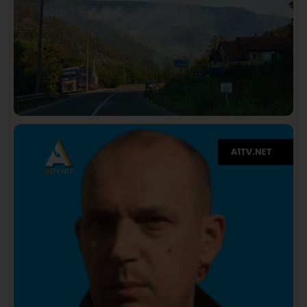
Društvo
Istaknuto
275
Požar od Magliča do Ušća, brda u plamenu –
vatrogasci na terenu