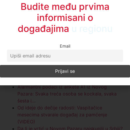
Budite među prvima
informisani o
događajima
u regionu
Email
Povezane vesti:
Alarmantni podaci iz ankete A1 iz Novog
Pazara: Svaka treća osoba se kockala, svaka
šesta i…
Od ideje do dečije radosti: Vaspitačice
mesecima stvarale događaj za pamćenje
(VIDEO)
Da li je vrtić u Novom Pazaru najskuplji u Srbiji?