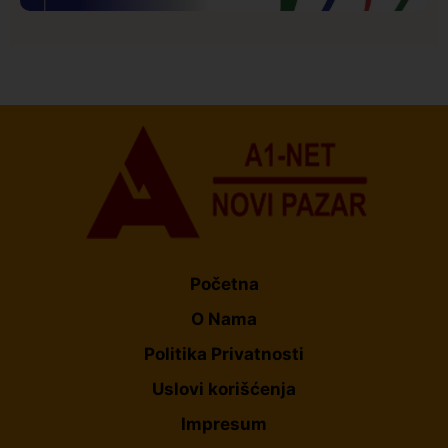
Istaknuto
Politika
177
Organizacija žena SDA Sandžaka osudila tekst
Informera o Anisi Fetahović i Adeli Melajac
Početna
O Nama
Politika Privatnosti
Uslovi korišćenja
Impresum