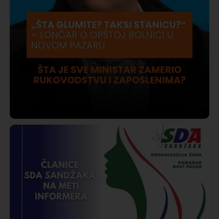
Društvo
Istaknuto
206
Lončar o Opštoj bolnici u Novom Pazaru: „Šta glumite?
Taksi stanicu?“