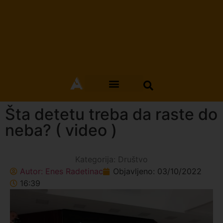
Šta detetu treba da raste do
neba? ( video )
Kategorija:
Društvo
Autor:
Enes Radetinac
Objavljeno:
03/10/2022
16:39