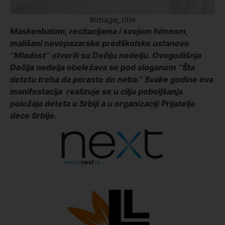
#image_title
Maskenbalom, recitacijama i svojom himnom,
mališani novopazarske predškolske ustanove
’’Mladost’’ otvorili su Dečiju nedelju. Ovogodišnja
Dečija nedelja obeležava se pod sloganom ’’Šta
detetu treba da poraste do neba.’’
Svake godine ova
manifestacija realizuje se u cilju poboljšanja
položaja deteta u Srbiji a u organizaciji Prijatelja
dece Srbije.