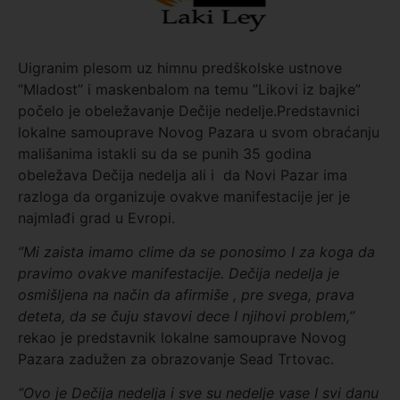
Uigranim plesom uz himnu predškolske ustnove
‘’Mladost’’ i maskenbalom na temu ”Likovi iz bajke”
počelo je obeležavanje Dečije nedelje.Predstavnici
lokalne samouprave Novog Pazara u svom obraćanju
mališanima istakli su da se punih 35 godina
obeležava Dečija nedelja ali i da Novi Pazar ima
razloga da organizuje ovakve manifestacije jer je
najmlađi grad u Evropi.
‘’Mi zaista imamo clime da se ponosimo I za koga da
pravimo ovakve manifestacije. Dečija nedelja je
osmišljena na način da afirmiše , pre svega, prava
deteta, da se čuju stavovi dece I njihovi problem,’’
rekao je predstavnik lokalne samouprave Novog
Pazara zadužen za obrazovanje Sead Trtovac.
‘’Ovo je Dečija nedelja i sve su nedelje vase I svi danu