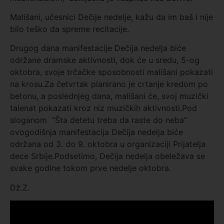
Mališani, učesnici Dečije nedelje, kažu da im baš i nije
bilo teško da spreme recitacije.
Drugog dana manifestacije Dečija nedelja biće
održane dramske aktivnosti, dok će u sredu, 5-og
oktobra, svoje trčačke sposobnosti mališani pokazati
na krosu.Za četvrtak planirano je crtanje kredom po
betonu, a poslednjeg dana, mališani će, svoj muzički
talenat pokazati kroz niz muzičkih aktivnosti.Pod
sloganom ”Šta detetu treba da raste do neba”
ovogodišnja manifestacija Dečija nedelja biće
održana od 3. do 9. oktobra u organizaciji Prijatelja
dece Srbije.Podsetimo, Dečija nedelja obeležava se
svake godine tokom prve nedelje oktobra.
Dž.Z.