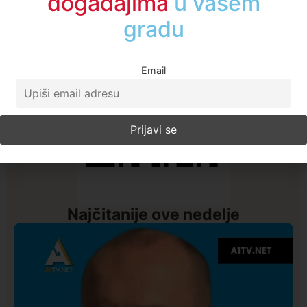
događajima
u regionu
Email
Najčitanije ove nedelje