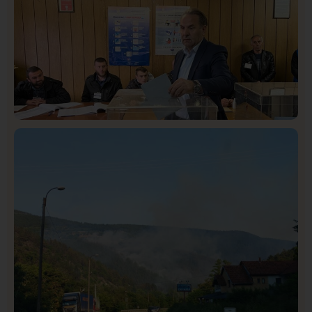
Taksi stanicu?“
Istaknuto
Politika
322
Rasim Ljajić podneo ostavku na mesto predsednika
SDPS