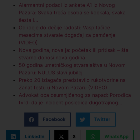
Alarmantni podaci iz ankete A1 iz Novog
Pazara: Svaka treća osoba se kockala, svaka
šesta i…
Od ideje do dečije radosti: Vaspitačice
mesecima stvarale događaj za pamćenje
(VIDEO)
Nova godina, nova ja: početak ili pritisak – šta
stvarno donosi nova godina
50 godina umetničkog stvaralaštva u Novom
Pazaru: NULUS slavi jubilej
Preko 20 izlagača predstavilo rukotvorine na
Zanat festu u Novom Pazaru (VIDEO)
Advokat oca osumnjičenog za napad: Porodica
tvrdi da je incident posledica dugotrajnog…
Facebook
Twitter
LinkedIn
X
WhatsApp