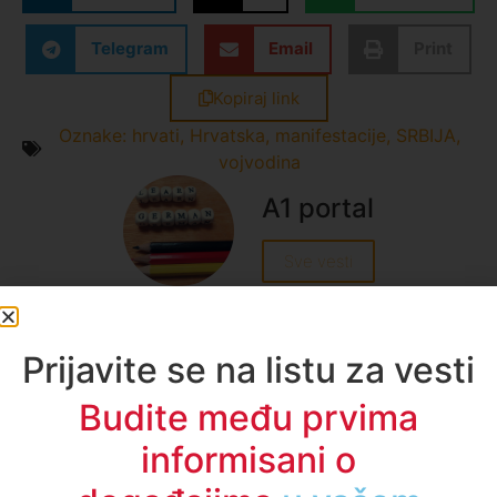
Telegram
Email
Print
Kopiraj link
Oznake:
hrvati
,
Hrvatska
,
manifestacije
,
SRBIJA
,
vojvodina
A1 portal
Sve vesti
Prijavite se na listu za vesti
Budite među prvima
A1TV - Društvene mreže
informisani o