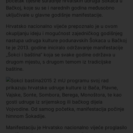
početak tijesne suradnje hrvatskih udruga Šokaca u
Bačkoj, koje su se i narednih godina međusobno
uključivale u glavne godišnje manifestacije.
Hrvatsko nacionalno vijeće prepoznalo je u ovom
okupljanju ideju i mogućnost zajedničkog godišnjeg
nastupa udruga kulture podunavskih Šokaca u Bačkoj
te je 2013. godine iniciralo održavanje manifestacije
„Šokci i baština“ koja se svake godine održava u
drugom mjestu, s drugom temom iz tradicijske
baštine.
U programu svoj rad
prikazuju hrvatske udruge kulture iz Bača, Plavne,
Vajske, Sonte, Sombora, Berega, Monoštora, te kao
gosti udruge iz srijemskog ili bačkog dijela
Vojvodine. Od samog početka, manifestacija počinje
himnom Šokadije.
Manifestaciju je Hrvatsko nacionalno vijeće proglasilo