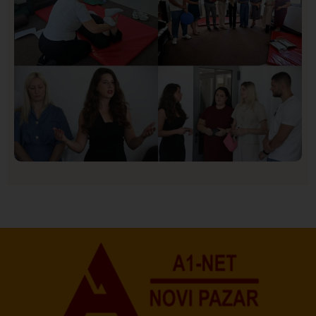
Društvo
Istaknuto
154
U Novom Pazaru počeo prvi HISBAS Neuro Kamp za
decu sa razvojnim izazovima