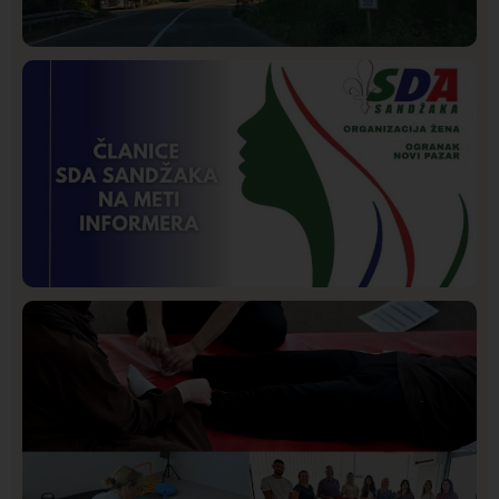
Društvo
Istaknuto
268
Požar od Magliča do Ušća, brda u plamenu –
vatrogasci na terenu
Istaknuto
Politika
170
Organizacija žena SDA Sandžaka osudila tekst
Informera o Anisi Fetahović i Adeli Melajac