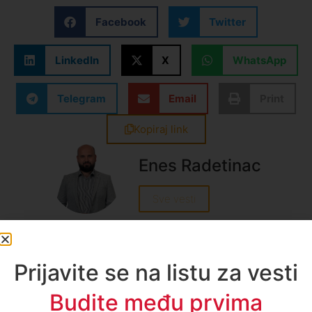
Facebook
Twitter
LinkedIn
X
WhatsApp
Telegram
Email
Print
Kopiraj link
Enes Radetinac
Sve vesti
Prijavite se na listu za vesti
A1TV - Društvene mreže