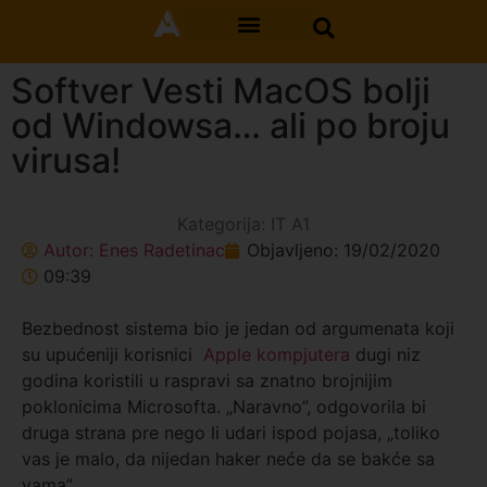
Softver Vesti MacOS bolji
od Windowsa… ali po broju
virusa!
Kategorija:
IT A1
Autor:
Enes Radetinac
Objavljeno:
19/02/2020
09:39
Bezbednost sistema bio je jedan od argumenata koji
su upućeniji korisnici
Apple kompjutera
dugi niz
godina koristili u raspravi sa znatno brojnijim
poklonicima Microsofta. „Naravno”, odgovorila bi
druga strana pre nego li udari ispod pojasa, „toliko
vas je malo, da nijedan haker neće da se bakće sa
vama”.