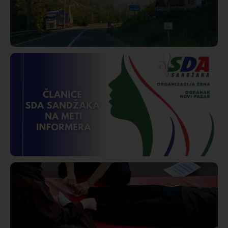
Društvo
Istaknuto
263
Požar od Magliča do Ušća, brda u plamenu –
vatrogasci na terenu
Istaknuto
Politika
170
Organizacija žena SDA Sandžaka osudila tekst
Informera o Anisi Fetahović i Adeli Melajac