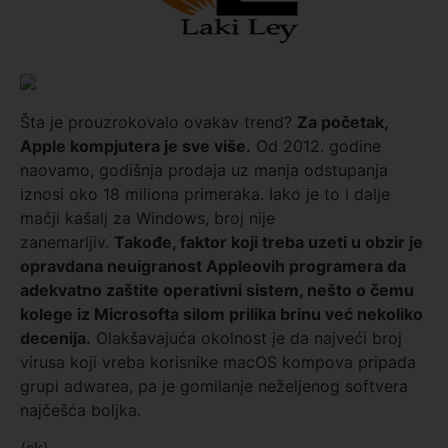
Šta je prouzrokovalo ovakav trend?
Za početak,
Apple kompjutera je sve više.
Od 2012. godine
naovamo, godišnja prodaja uz manja odstupanja
iznosi oko 18 miliona primeraka. Iako je to i dalje
mačji kašalj za Windows, broj nije
zanemarljiv.
Takođe, faktor koji treba uzeti u obzir je
opravdana neuigranost Appleovih programera da
adekvatno zaštite operativni sistem, nešto o čemu
kolege iz Microsofta silom prilika brinu već nekoliko
decenija.
Olakšavajuća okolnost je da najveći broj
virusa koji vreba korisnike macOS kompova pripada
grupi adwarea, pa je gomilanje neželjenog softvera
najčešća boljka.