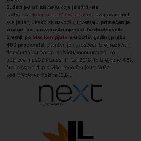
Sudeći po istraživanju koje je sprovela
softverska
kompanija Malwarebytes
, ovaj argument
sve je tanji. Kako se navodi u izveštaju,
primećen je
znatan rast u rasprostranjenosti bezbednosnih
pretnji
po Mac kompjutere
u 2019. godini, preko
400 procenata!
Utvrđen je i prosečan broj različitih
tipova malwarea po individualnom uređaju koji
pokreće macOS i iznosi 11 (za 2018. ta brojka je 4,8),
što je skoro duplo više nego što je to slučaj
kod
Windows
mašina (5,8).