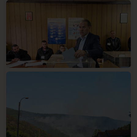
Društvo
Istaknuto
413
Lončar o Opštoj bolnici u Novom Pazaru: „Šta glumite?
Taksi stanicu?“
Istaknuto
Politika
321
Rasim Ljajić podneo ostavku na mesto predsednika
SDPS