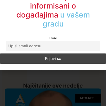
Budite među prvima
informisani o
događajima
u regionu
Email
Najčitanije ove nedelje