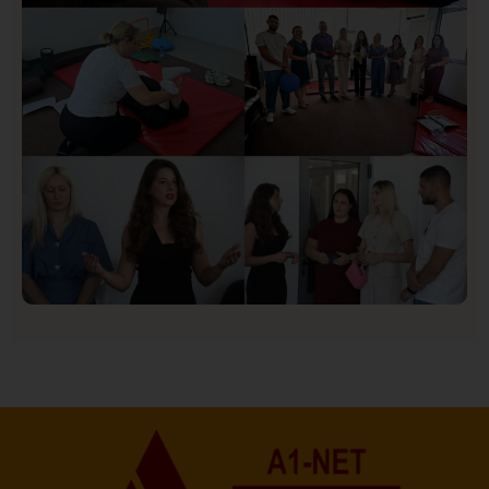
Društvo
Istaknuto
151
U Novom Pazaru počeo prvi HISBAS Neuro Kamp za
decu sa razvojnim izazovima