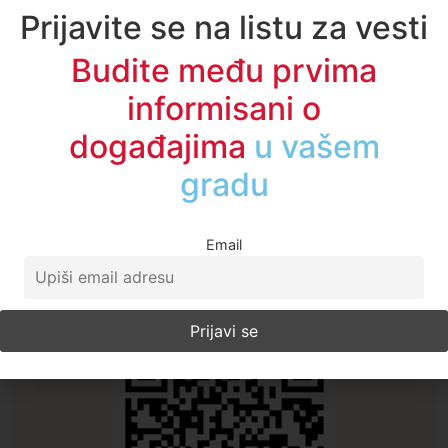
Prijavite se na listu za vesti
Enes Radetinac
Budite među prvima
Sve vesti
informisani o
događajima
u regionu
Email
A1TV - Društvene mreže