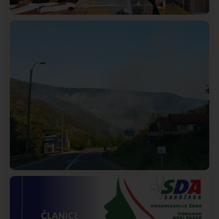
Istaknuto
Politika
323
Rasim Ljajić podneo ostavku na mesto predsednika
SDPS
Društvo
Istaknuto
269
Požar od Magliča do Ušća, brda u plamenu –
vatrogasci na terenu