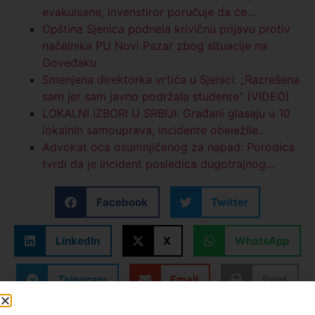
evakuisane, invenstiror poručuje da će…
Opština Sjenica podnela krivičnu prijavu protiv
načelnika PU Novi Pazar zbog situacije na
Goveđaku
Smenjena direktorka vrtića u Sjenici: „Razrešena
sam jer sam javno podržala studente“ (VIDEO)
LOKALNI IZBORI U SRBIJI: Građani glasaju u 10
lokalnih samouprava, incidente obeležile…
Advokat oca osumnjičenog za napad: Porodica
tvrdi da je incident posledica dugotrajnog…
Facebook
Twitter
LinkedIn
X
WhatsApp
Telegram
Email
Print
Kopiraj link