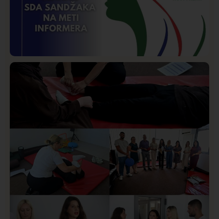
Istaknuto
Politika
171
Organizacija žena SDA Sandžaka osudila tekst
Informera o Anisi Fetahović i Adeli Melajac