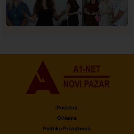
Društvo
Istaknuto
155
U Novom Pazaru počeo prvi HISBAS Neuro Kamp za
decu sa razvojnim izazovima
Početna
O Nama
Politika Privatnosti