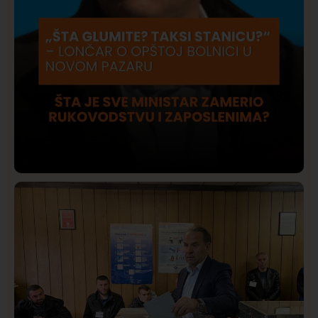
Društvo
Istaknuto
420
Lončar o Opštoj bolnici u Novom Pazaru: „Šta glumite?
Taksi stanicu?“